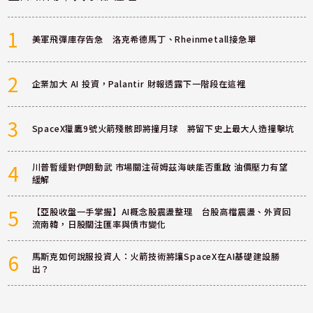
1
美軍飛彈庫存告急 洛克希德馬丁、Rheinmetall接急單
2
企業加大 AI 投資，Palantir 財報透露下一階段在這裡
3
SpaceX獵鷹9號火箭殘骸即將撞月球 將留下史上最大人造撞擊坑
4
川普暫緩對伊朗動武 市場關注荷姆茲海峽能否重啟 油價壓力有望
緩解
5
【亞股收盤一手掌握】AI概念股震盪整理 台股高檔震盪、外資回
流南韓，日股關注匯率與債市變化
6
馬斯克如何說服投資人：火箭技術將讓SpaceX在AI基礎建設勝
出？