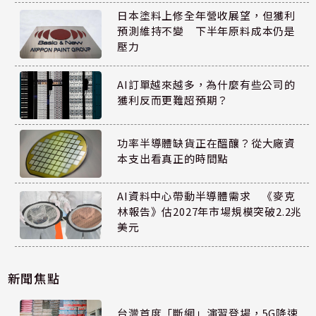
日本塗料上修全年營收展望，但獲利
預測維持不變 下半年原料成本仍是
壓力
AI訂單越來越多，為什麼有些公司的
獲利反而更難超預期？
功率半導體缺貨正在醞釀？從大廠資
本支出看真正的時間點
AI資料中心帶動半導體需求 《麥克
林報告》估2027年市場規模突破2.2兆
美元
新聞焦點
台灣首度「斷網」演習登場，5G降速