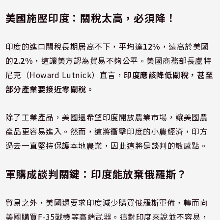
美國施壓印度：關稅太高，必須降！
印度的進口關稅長期居高不下，平均達
12%
，遠高於美國
的
2.2%
，這讓美方認為貿易不夠公平。美國商務部長盧特
尼克（Howard Lutnick）直言，
印度應該降低關稅，甚至
部分產業要接近零關稅。
除了工業產品，美國還希望印度開放農業市場，讓美國農
產品更容易進入。然而，這將衝擊印度的小農經濟，印方
過去一直堅持保護本地農業，因此這將是談判的敏感點。
軍購成談判關鍵：印度能放棄俄羅斯？
貿易之外，美國還要求印度減少購買俄羅斯軍備，轉而向
美國購買F-35戰機等高端武器。這對印度來說並不容易，