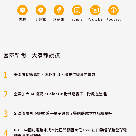
客服
討論區
粉絲團
Instagram
Youtube
Podcast
國際新聞｜大家都說讚
1
美國限制鎢廢料、黑粉出口，優先供應國內需求
2
企業加大 AI 投資，Palantir 財報透露下一階段在這裡
3
柴油價格再添變數 第一量子礦業示警銅礦成本恐持續攀升
4
IEA：中國純電動車成本比已開發國家低35% 出口勁增帶動全球電
動車滲透率提升