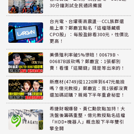
30分鐘測試全民通訊備援
台光電、台燿衝高震盪…CCL族群還
能上車？鄭廳宜點名「這檔隱藏版
CPO股」：每股盈餘看300元，性價比
更高！
美債殖利率破5%慘賠！00679B、
00687B該砍嗎？鄭廳宜：1張都別
賣！看懂「這關鍵」錢是等出來的！
新應材(4749)從1220摔到647元能撿
嗎？億元教授」鄭廳宜：我1張都沒賣
還加碼認購？親揭下半年重倉秘密！
希捷財報爆發、黃仁勳欽點加持！大
洗盤後籌碼重整，億元教授點名這檔
「HDD+機器人」概念股下半年雙引
擎全開