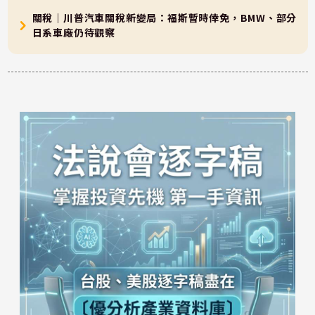
關稅｜川普汽車關稅新變局：福斯暫時倖免，BMW、部分
日系車廠仍待觀察