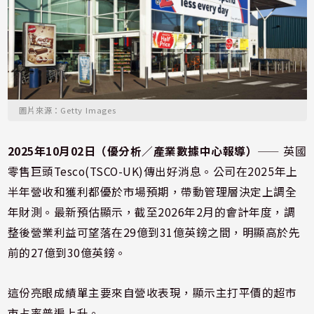
圖片來源：Getty Images
2025年10月02日（優分析／產業數據中心報導）
⸺ 英國
零售巨頭Tesco(TSCO-UK)傳出好消息。公司在2025年上
半年營收和獲利都優於市場預期，帶動管理層決定上調全
年財測。最新預估顯示，截至2026年2月的會計年度，調
整後營業利益可望落在29億到31億英鎊之間，明顯高於先
前的27億到30億英鎊。
這份亮眼成績單主要來自營收表現，顯示主打平價的超市
市占率普遍上升。