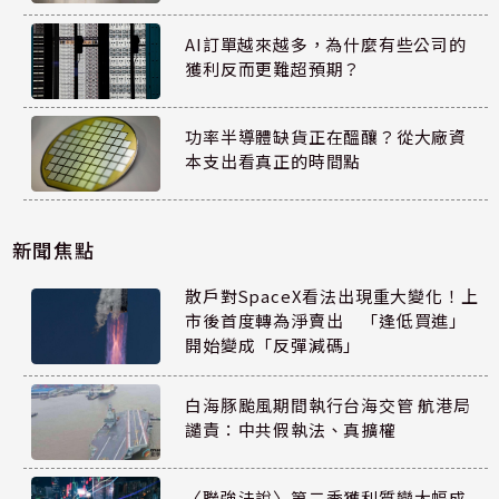
AI訂單越來越多，為什麼有些公司的
獲利反而更難超預期？
功率半導體缺貨正在醞釀？從大廠資
本支出看真正的時間點
新聞焦點
散戶對SpaceX看法出現重大變化！上
市後首度轉為淨賣出 「逢低買進」
開始變成「反彈減碼」
白海豚颱風期間執行台海交管 航港局
譴責：中共假執法、真擴權
〈聯強法說〉第二季獲利質變大幅成