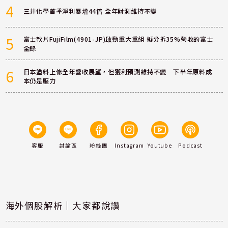
4
三井化學首季淨利暴增44倍 全年財測維持不變
5
富士軟片FujiFilm(4901-JP)啟動重大重組 擬分拆35%營收的富士
全錄
6
日本塗料上修全年營收展望，但獲利預測維持不變 下半年原料成
本仍是壓力
客服
討論區
粉絲團
Instagram
Youtube
Podcast
海外個股解析｜大家都說讚