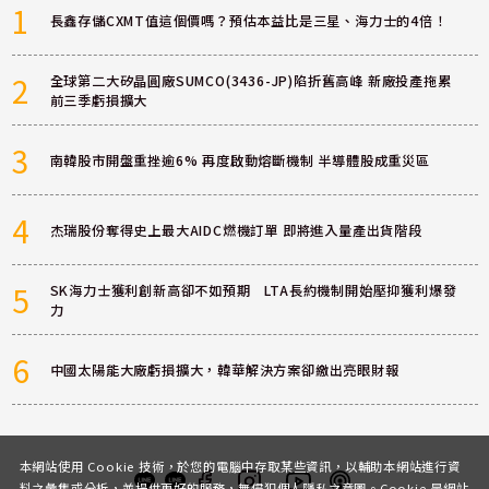
1
長鑫存儲CXMT值這個價嗎？預估本益比是三星、海力士的4倍！
2
全球第二大矽晶圓廠SUMCO(3436-JP)陷折舊高峰 新廠投產拖累
前三季虧損擴大
3
南韓股市開盤重挫逾6% 再度啟動熔斷機制 半導體股成重災區
4
杰瑞股份奪得史上最大AIDC燃機訂單 即將進入量產出貨階段
5
SK海力士獲利創新高卻不如預期 LTA長約機制開始壓抑獲利爆發
力
6
中國太陽能大廠虧損擴大，韓華解決方案卻繳出亮眼財報
本網站使用 Cookie 技術，於您的電腦中存取某些資訊，以輔助本網站進行資
料之彙集或分析，並提供更好的服務，無侵犯個人隱私之意圖。Cookie 是網站