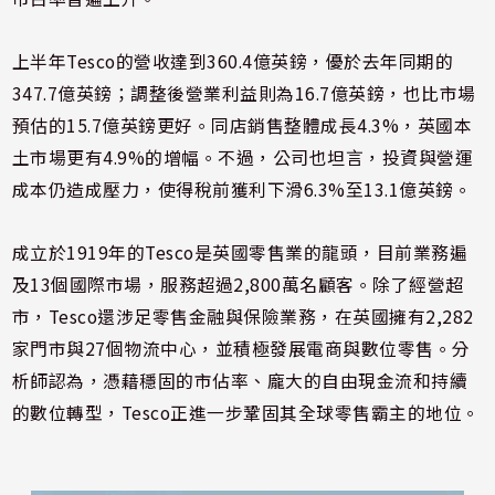
上半年Tesco的營收達到360.4億英鎊，優於去年同期的
347.7億英鎊；調整後營業利益則為16.7億英鎊，也比市場
預估的15.7億英鎊更好。同店銷售整體成長4.3%，英國本
土市場更有4.9%的增幅。不過，公司也坦言，投資與營運
成本仍造成壓力，使得稅前獲利下滑6.3%至13.1億英鎊。
成立於1919年的Tesco是英國零售業的龍頭，目前業務遍
及13個國際市場，服務超過2,800萬名顧客。除了經營超
市，Tesco還涉足零售金融與保險業務，在英國擁有2,282
家門市與27個物流中心，並積極發展電商與數位零售。分
析師認為，憑藉穩固的市佔率、龐大的自由現金流和持續
的數位轉型，Tesco正進一步鞏固其全球零售霸主的地位。