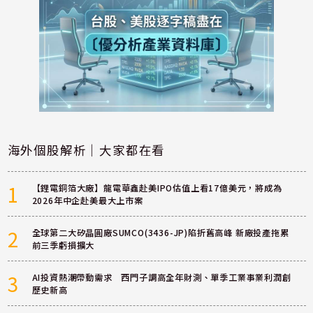
海外個股解析｜大家都在看
1
【鋰電銅箔大廠】龍電華鑫赴美IPO估值上看17億美元，將成為
2026年中企赴美最大上市案
2
全球第二大矽晶圓廠SUMCO(3436-JP)陷折舊高峰 新廠投產拖累
前三季虧損擴大
3
AI投資熱潮帶動需求 西門子調高全年財測、單季工業事業利潤創
歷史新高