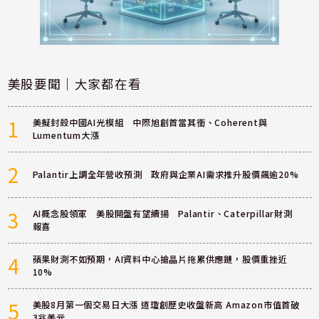
美股要聞｜大家都在看
1
美擬封殺中國AI光模組 中際旭創首當其衝、Coherent與
Lumentum大漲
2
Palantir上調全年營收預測 政府與企業AI需求推升股價飆逾20%
3
AI概念股領軍 美股開盤有望續揚 Palantir、Caterpillar財測
報喜
4
蘋果財測不如預期，AI資料中心搶晶片拖累供應鏈，股價重挫近
10%
5
美股8月第一個交易日大漲 道瓊創歷史收盤新高 Amazon市值首破
3兆美元