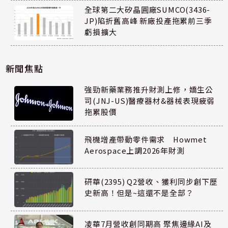
全球第二大矽晶圓廠SUMCO(3436-
JP)陷折舊高峰 新廠投產拖累前三季
虧損擴大
新聞焦點
強勁新藥業務推升財測上修，嬌生公
司(JNJ-US)醫療器材&器械表現疲弱
拖累股價
飛機增產帶動零件需求 Howmet
Aerospace上調2026年財測
研華(2395) Q2營收、獲利同步創下歷
史新高！但是~這還不是全部？
凌華7月營收創同期高 聚焦邊緣AI及