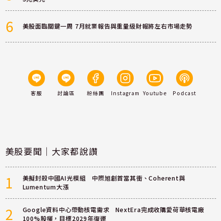
6
美股面臨關鍵一周 7月就業報告與重量級財報將左右市場走勢
客服
討論區
粉絲團
Instagram
Youtube
Podcast
美股要聞｜大家都說讚
1
美擬封殺中國AI光模組 中際旭創首當其衝、Coherent與
Lumentum大漲
2
Google資料中心帶動核電需求 NextEra完成收購愛荷華核電廠
100%股權，目標2029年復運