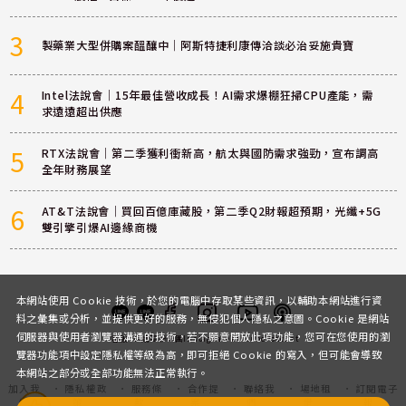
3
製藥業大型併購案醞釀中｜阿斯特捷利康傳洽談必治妥施貴寶
4
Intel法說會｜15年最佳營收成長！AI需求爆棚狂掃CPU產能，需
求遠遠超出供應
5
RTX法說會｜第二季獲利衝新高，航太與國防需求強勁，宣布調高
全年財務展望
6
AT&T法說會｜買回百億庫藏股，第二季Q2財報超預期，光纖+5G
雙引擎引爆AI邊緣商機
本網站使用 Cookie 技術，於您的電腦中存取某些資訊，以輔助本網站進行資
料之彙集或分析，並提供更好的服務，無侵犯個人隱私之意圖。Cookie 是網站
伺服器與使用者瀏覽器溝通的技術，若不願意開放此項功能，您可在您使用的瀏
客服
討論區
粉絲團
Instagram
Youtube
Podcast
覽器功能項中設定隱私權等級為高，即可拒絕 Cookie 的寫入，但可能會導致
本網站之部分或全部功能無法正常執行。
加入我
隱私權政
服務條
合作提
聯絡我
場地租
訂閱電子
們
策
款
案
們
借
報