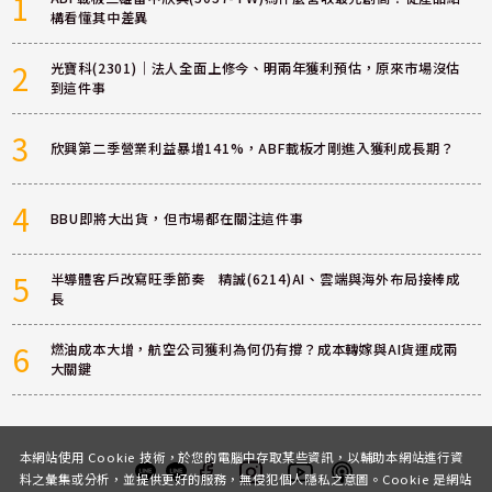
1
構看懂其中差異
2
光寶科(2301)｜法人全面上修今、明兩年獲利預估，原來市場沒估
到這件事
3
欣興第二季營業利益暴增141%，ABF載板才剛進入獲利成長期？
4
BBU即將大出貨，但市場都在關注這件事
5
半導體客戶改寫旺季節奏 精誠(6214)AI、雲端與海外布局接棒成
長
6
燃油成本大增，航空公司獲利為何仍有撐？成本轉嫁與AI貨運成兩
大關鍵
本網站使用 Cookie 技術，於您的電腦中存取某些資訊，以輔助本網站進行資
料之彙集或分析，並提供更好的服務，無侵犯個人隱私之意圖。Cookie 是網站