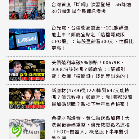
台灣首度「斷網」演習登場，5G降速
30分鐘測試全民通訊備援
台光電、台燿衝高震盪…CCL族群還
能上車？鄭廳宜點名「這檔隱藏版
CPO股」：每股盈餘看300元，性價比
更高！
美債殖利率破5%慘賠！00679B、
00687B該砍嗎？鄭廳宜：1張都別
賣！看懂「這關鍵」錢是等出來的！
新應材(4749)從1220摔到647元能撿
嗎？億元教授」鄭廳宜：我1張都沒賣
還加碼認購？親揭下半年重倉秘密！
希捷財報爆發、黃仁勳欽點加持！大
洗盤後籌碼重整，億元教授點名這檔
「HDD+機器人」概念股下半年雙引
擎全開