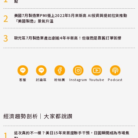
點
2
美國7月製造業PMI衝上2022年5月來新高 AI投資與提前拉貨推動
「美國製造」景氣升溫
3
歐元區7月製造業產出創逾4年半新高！但復甦是靠舊訂單苦撐
客服
討論區
粉絲團
Instagram
Youtube
Podcast
經濟趨勢剖析｜大家都說讚
1
這次真的不一樣？美日15年來首度聯手干預，日圓瞬間成為市場焦