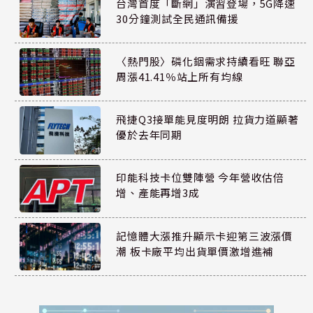
台灣首度「斷網」演習登場，5G降速
30分鐘測試全民通訊備援
〈熱門股〉磷化銦需求持續看旺 聯亞
周漲41.41％站上所有均線
飛捷Q3接單能見度明朗 拉貨力道顯著
優於去年同期
印能科技卡位雙陣營 今年營收估倍
增、產能再增3成
記憶體大漲推升顯示卡迎第三波漲價
潮 板卡廠平均出貨單價激增進補