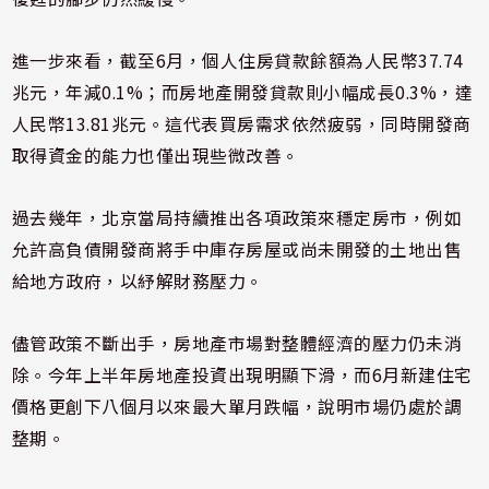
進一步來看，截至6月，個人住房貸款餘額為人民幣37.74
兆元，年減0.1%；而房地產開發貸款則小幅成長0.3%，達
人民幣13.81兆元。這代表買房需求依然疲弱，同時開發商
取得資金的能力也僅出現些微改善。
過去幾年，北京當局持續推出各項政策來穩定房市，例如
允許高負債開發商將手中庫存房屋或尚未開發的土地出售
給地方政府，以紓解財務壓力。
儘管政策不斷出手，房地產市場對整體經濟的壓力仍未消
除。今年上半年房地產投資出現明顯下滑，而6月新建住宅
價格更創下八個月以來最大單月跌幅，說明市場仍處於調
整期。