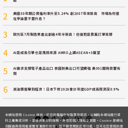
點
2
美國30年期公債殖利率升至5.24% 創2007年來新高 市場為何還
在爭論要不要升息？
3
歐元區7月製造業產出創逾4年半新高！但復甦是靠舊訂單苦撐
4
AI是成長引擎也是風險來源 AMRO上調ASEAN+3展望
5
AI需求支撐電子產品出口 泰國對美出口可望續強 美301關稅影響有
限
6
高油價衝擊到經濟！日本下修2026會計年度GDP成長預測至0.9%
本網站使用 Cookie 技術，於您的電腦中存取某些資訊，以輔助本網站進行資
料之彙集或分析，並提供更好的服務，無侵犯個人隱私之意圖。Cookie 是網站
伺服器與使用者瀏覽器溝通的技術，若不願意開放此項功能，您可在您使用的瀏
客服
討論區
粉絲團
Instagram
Youtube
Podcast