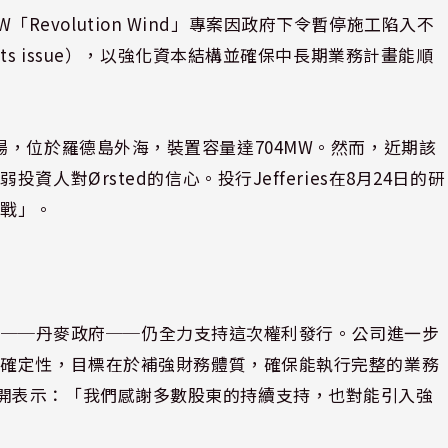
W「Revolution Wind」專案因政府下令暫停施工陷入不
ts issue），以強化資本結構並確保中長期業務計畫能順
要離岸風場，位於羅德島外海，裝置容量達704MW。然而，近期該
對Ørsted的信心。投行Jefferies在8月24日的研
挑戰」。
大股東──丹麥政府──仍全力支持這次權利發行。公司進一步
不確定性，目標在於補強財務體質，確保能執行完整的業務
boe更公開表示：「我們感謝多數股東的持續支持，也對能引入強