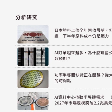
分析研究
日本塗料上修全年營收展望，
變 下半年原料成本仍是壓力
AI訂單越來越多，為什麼有些
超預期？
功率半導體缺貨正在醞釀？從
的時間點
AI資料中心帶動半導體需求 
2027年市場規模突破2.2兆美