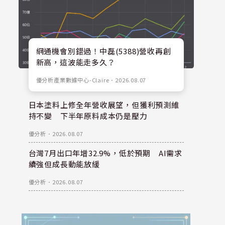
網通機會別錯過！中磊(5388)營收再創
新高，這波能走多久？
優分析產業數據中心-Claire
．
2026.08.07
日本塗料上修全年營收展望，但獲利預測維
持不變 下半年原料成本仍是壓力
優分析
．
2026.08.07
台灣7月出口年增32.9%，低於預期 AI需求
續強但成長動能放緩
優分析
．
2026.08.07