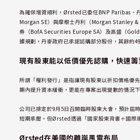
為確保增資順利，Ørsted已委任BNP Paribas、丹
Morgan SE）與摩根士丹利（Morgan Stanley
券（BofA Securities Europe SA）及高盛（G
據規劃，丹麥政府已承諾認購部分股份，其餘約49
現有股東能以低價優先認購，快速籌
所謂「權利發行」是指讓現有股東以折扣價格優先認
期內提升資本緩衝，更能在專案出現變數的情況
公司已排定於9月5日召開臨時股東大會，預計屆
短期承壓，但Ørsted透過「國家股東背書＋國
Ørsted在美國的離岸風電布局