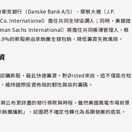
斯克銀行（Danske Bank A/S）、摩根大通（J.P.
 & Co. International）擔任共同全球協調人；同時，美銀證
oldman Sachs International）將擔任共同帳簿管理人。根
.9%的新股將由承銷團全額包銷，降低籌資失敗風險。
資
購新股，藉此快速籌資。對Ørsted來說，這不僅能在短
下，維持國際投資佈局的韌性與談判籌碼。
時將公布更詳盡的發行條款與時程。雖然美國風電市場前景
際承銷團護航」，試圖把不確定性轉化為長期發展的底氣。