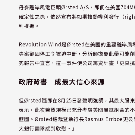
丹麥離岸風電巨頭Ørsted A/S，即便在美國704M
確定性之際，依然宣布將如期推動權利發行（righ
利推進。
Revolution Wind是Ørsted在美國的重
專案卻因停工令被迫中斷，分析師擔憂此舉可能削弱投資人
究報告中直言，這一事件使公司籌資計畫「更具
政府背書 成最大信心來源
但Ørsted隨即在8月25日發聲明強調，其最
表示，此次籌資規模已充分考慮美國風電組合的
藍圖。Ørsted總裁暨執行長Rasmus Err
大銀行團隊感到欣慰。」