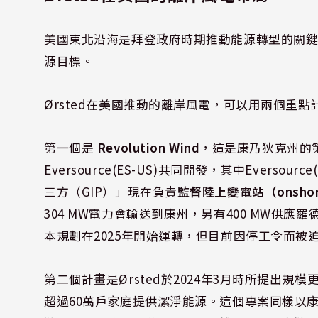
美國東北沿海是拜登政府時期推動能源轉型的關
源目標。
Ørsted在美國推動的離岸風電，可以用兩個重點
第一個是
Revolution Wind
，這是康乃狄克州的第
Eversource(ES-US)共同開發，其中Evers
三方（GIP）」現在負責
監督陸上變電站（onshore
304 MW電力會輸送到康州，另有400 MW供
本規劃在2025年開始運轉，但目前因停工令而被
第二個計畫是Ørsted於2024年3月時所提出規模
超過60萬戶家庭提供潔淨能源。這個專案同樣以康州Ne