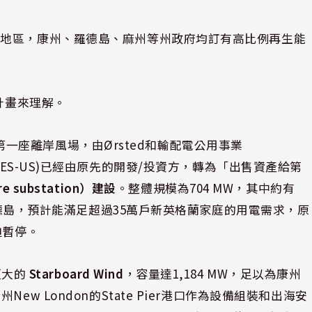
鍵地區，康州、羅德島、麻州等州政府均訂有高比例再生能
計畫來理解。
一座離岸風場，由Ørsted和輸配電公用事業
ource(ES-US)已經由原先的開發/投資方，轉為「出售資產給第
 substation）建設
。整體規模為704 MW，其中約有
應羅德島，預計能滿足超過35萬戶新英格蘭家庭的用電需求，原
迫暫停。
更大的
Starboard Wind
，容量達1,184 MW，足以為康州
w London的State Pier港口作為設備組裝和出海安