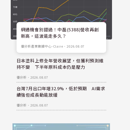
網通機會別錯過！中磊(5388)營收再創
新高，這波能走多久？
優分析產業數據中心-Claire
．
2026.08.07
日本塗料上修全年營收展望，但獲利預測維
持不變 下半年原料成本仍是壓力
優分析
．
2026.08.07
台灣7月出口年增32.9%，低於預期 AI需求
續強但成長動能放緩
優分析
．
2026.08.07