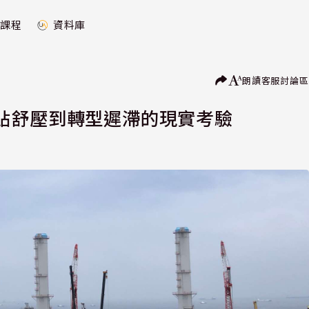
課程
資料庫
朗讀
客服
討論區
貼舒壓到轉型遲滯的現實考驗