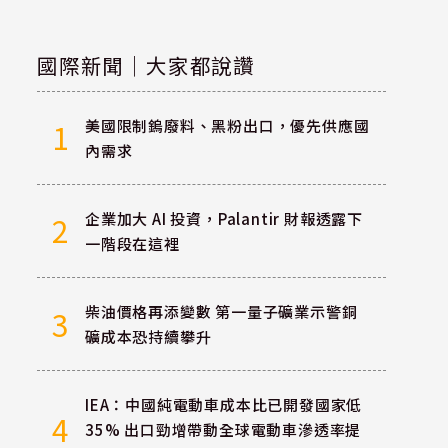
國際新聞｜大家都說讚
美國限制鎢廢料、黑粉出口，優先供應國
1
內需求
企業加大 AI 投資，Palantir 財報透露下
2
一階段在這裡
柴油價格再添變數 第一量子礦業示警銅
3
礦成本恐持續攀升
IEA：中國純電動車成本比已開發國家低
4
35% 出口勁增帶動全球電動車滲透率提