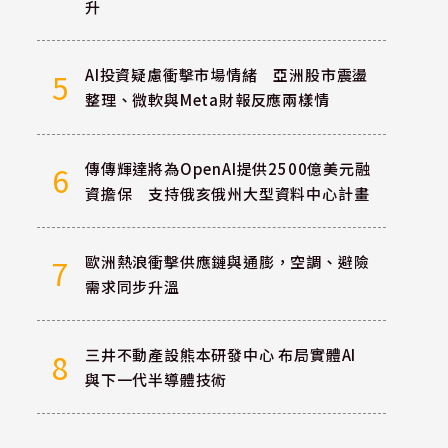
升
AI投資疑慮衝擊市場情緒 亞洲股市震盪
5
整理、微軟與Meta財報反應兩樣情
傳傳輝達將為OpenAI提供2500億美元融
6
資擔保 支持俄亥俄州大型資料中心計畫
歐洲熱浪衝擊供應鏈與通膨，空調、避險
7
需求同步升溫
三井不動產設熊本研發中心 布局實體AI
8
與下一代半導體技術