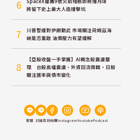
SpaceX獵鷹9號火箭殘骸即將撞月球
6
將留下史上最大人造撞擊坑
川普暫緩對伊朗動武 市場關注荷姆茲海
7
峽能否重啟 油價壓力有望緩解
【亞股收盤一手掌握】AI概念股震盪整
8
理 台股高檔震盪、外資回流南韓，日股
關注匯率與債市變化
客服
討論區
粉絲團
Instagram
Youtube
Podcast