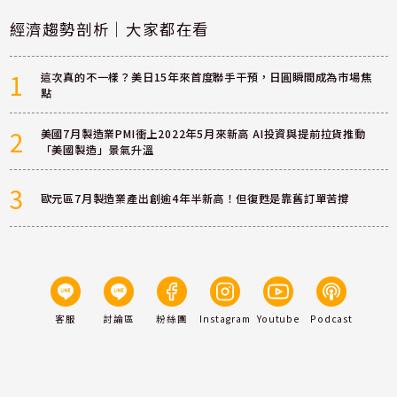
經濟趨勢剖析｜大家都在看
1
這次真的不一樣？美日15年來首度聯手干預，日圓瞬間成為市場焦
點
2
美國7月製造業PMI衝上2022年5月來新高 AI投資與提前拉貨推動
「美國製造」景氣升溫
3
歐元區7月製造業產出創逾4年半新高！但復甦是靠舊訂單苦撐
客服
討論區
粉絲團
Instagram
Youtube
Podcast