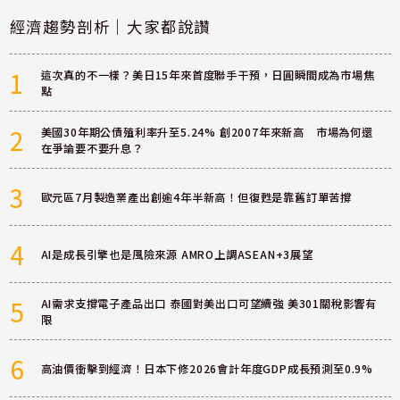
經濟趨勢剖析｜大家都說讚
1
這次真的不一樣？美日15年來首度聯手干預，日圓瞬間成為市場焦
點
2
美國30年期公債殖利率升至5.24% 創2007年來新高 市場為何還
在爭論要不要升息？
3
歐元區7月製造業產出創逾4年半新高！但復甦是靠舊訂單苦撐
4
AI是成長引擎也是風險來源 AMRO上調ASEAN+3展望
5
AI需求支撐電子產品出口 泰國對美出口可望續強 美301關稅影響有
限
6
高油價衝擊到經濟！日本下修2026會計年度GDP成長預測至0.9%