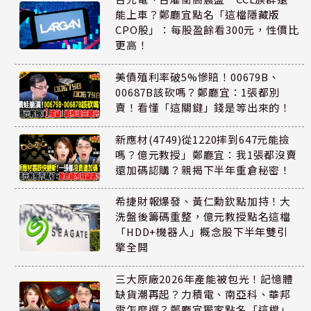
能上車？鄭廳宜點名「這檔隱藏版
CPO股」：每股盈餘看300元，性價比
更高！
美債殖利率破5%慘賠！00679B、
00687B該砍嗎？鄭廳宜：1張都別
賣！看懂「這關鍵」錢是等出來的！
新應材(4749)從1220摔到647元能撿
嗎？億元教授」鄭廳宜：我1張都沒賣
還加碼認購？親揭下半年重倉秘密！
希捷財報爆發、黃仁勳欽點加持！大
洗盤後籌碼重整，億元教授點名這檔
「HDD+機器人」概念股下半年雙引
擎全開
三大原廠2026年產能被包光！記憶體
缺貨潮再起？力積電、南亞科、華邦
電怎麼選？鄭廳宜獨家點名「這檔」