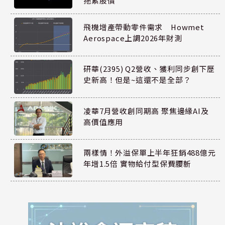
拖累股價
飛機增產帶動零件需求 Howmet
Aerospace上調2026年財測
研華(2395) Q2營收、獲利同步創下歷
史新高！但是~這還不是全部？
凌華7月營收創同期高 聚焦邊緣AI及
高價值應用
兩樣情！外溢保單上半年狂銷488億元
年增1.5倍 實物給付型保費腰斬