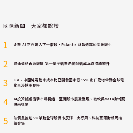
國際新聞｜大家都說讚
1
企業 AI 正在進入下一階段，Palantir 財報透露的關鍵變化
2
柴油價格再添變數 第一量子礦業示警銅礦成本恐持續攀升
3
IEA：中國純電動車成本比已開發國家低35% 出口勁增帶動全球電
動車滲透率提升
4
AI投資疑慮衝擊市場情緒 亞洲股市震盪整理、微軟與Meta財報反
應兩樣情
5
油價重挫逾5%帶動全球股債市反彈 央行周、科技巨頭財報周接
續登場