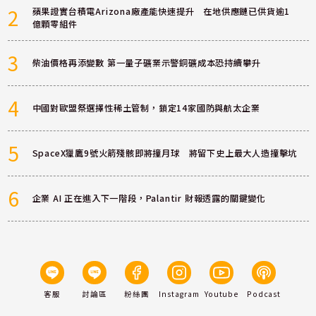
2
蘋果證實台積電Arizona廠產能快速提升 在地供應鏈已供貨逾1
億顆零組件
3
柴油價格再添變數 第一量子礦業示警銅礦成本恐持續攀升
4
中國對歐盟祭選擇性稀土管制，鎖定14家國防與航太企業
5
SpaceX獵鷹9號火箭殘骸即將撞月球 將留下史上最大人造撞擊坑
6
企業 AI 正在進入下一階段，Palantir 財報透露的關鍵變化
客服
討論區
粉絲團
Instagram
Youtube
Podcast