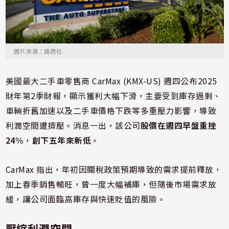
圖片來源：路透社
美國最大二手車零售商 CarMax (KMX-US) 週四公布2025
財年第2季財報，顯示獲利大幅下滑，主要受到庫存過剩、
車輛折舊加速以及二手車價格下跌等多重壓力影響，導致
利潤空間遭擠壓。消息一出，該公司
股價在週四早盤重挫
24%
，
創下五年來新低
。
CarMax 指出，年初因關稅政策預期導致的需求提前釋放，
加上春季銷售暢旺，曾一度大幅補庫，但隨後市場需求放
緩，讓公司面臨高庫存與快速貶值的風險。
壓縮利潤空間