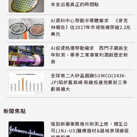
本支出看真正的時間點
AI資料中心帶動半導體需求 《麥克
林報告》估2027年市場規模突破2.2兆
美元
AI投資熱潮帶動需求 西門子調高全
年財測、單季工業事業利潤創歷史新
高
全球第二大矽晶圓廠SUMCO(3436-
JP)陷折舊高峰 新廠投產拖累前三季
虧損擴大
新聞焦點
強勁新藥業務推升財測上修，嬌生公
司(JNJ-US)醫療器材&器械表現疲弱