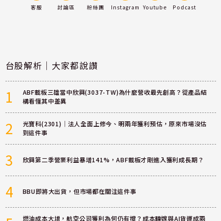
客服
討論區
粉絲團
Instagram
Youtube
Podcast
台股解析｜大家都說讚
1
ABF載板三雄當中欣興(3037-TW)為什麼營收最先創高？從產品結
構看懂其中差異
2
光寶科(2301)｜法人全面上修今、明兩年獲利預估，原來市場沒估
到這件事
3
欣興第二季營業利益暴增141%，ABF載板才剛進入獲利成長期？
4
BBU即將大出貨，但市場都在關注這件事
燃油成本大增，航空公司獲利為何仍有撐？成本轉嫁與AI貨運成兩