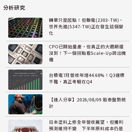
分析研究
轉單只是起點！但聯電(2303-TW)、
世界先進(5347-TW)正在發生這個變
化
CPO已開始量產，但真正的大週期還
沒到！下一個拐點看Scale-Up跨出機
櫃
台積電7月營收年增44.68%！Q3達標
不難，真正考驗在Q4
【達人分享】2026/08/09 股泰盤勢統
計
日本塗料上修全年營收展望，但獲利
預測維持不變 下半年原料成本仍是