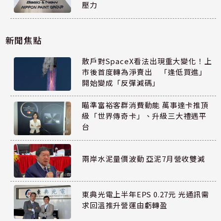
壓力
新聞焦點
散戶對SpaceX看法出現重大變化！上
市後首度轉為淨賣出 「逢低買進」
開始變成「反彈減碼」
瞄準富裕客群消費動能 萬事達卡推頂
級「世界傳奇卡」、升級三大禮遇平
台
兩岸水泥量價波動 亞泥7月營收雙減
東典光電上半年EPS 0.27元 光通訊需
求回溫推升營運由虧轉盈