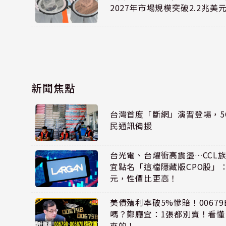
2027年市場規模突破2.2兆美
新聞焦點
台灣首度「斷網」演習登場，5
民通訊備援
台光電、台燿衝高震盪…CCL
宜點名「這檔隱藏版CPO股」：
元，性價比更高！
美債殖利率破5%慘賠！00679B
嗎？鄭廳宜：1張都別賣！看
來的！