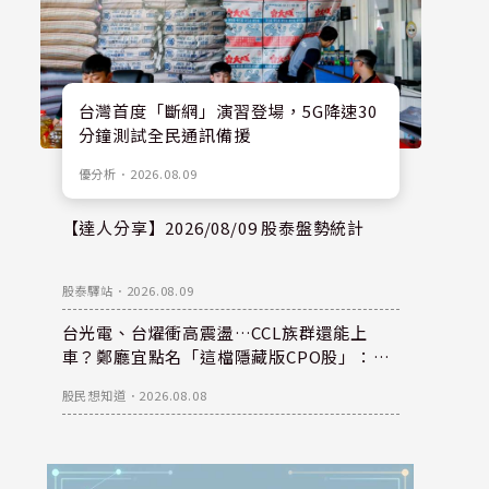
台灣首度「斷網」演習登場，5G降速30
分鐘測試全民通訊備援
優分析
．
2026.08.09
【達人分享】2026/08/09 股泰盤勢統計
股泰驛站
．
2026.08.09
台光電、台燿衝高震盪…CCL族群還能上
車？鄭廳宜點名「這檔隱藏版CPO股」：每
股盈餘看300元，性價比更高！
股民想知道
．
2026.08.08