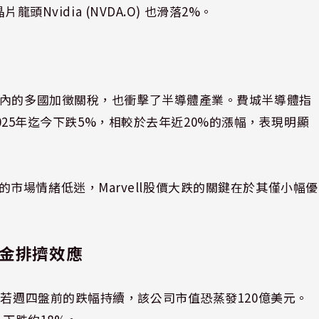
頭Nvidia (NVDA.O) 也滑落2%。
在內的多國加徵關稅，也衝擊了半導體產業。費城半導體指
ndex）在2025年迄今下跌5%，相較於去年近20%的漲幅，表現明顯
導體股的市場情緒低迷，Marvell股價大跌的關鍵在於其僅小幅優
現資金排擠效應
-US)，但若週四盤前的跌幅持續，該公司市值恐蒸發120億美元。