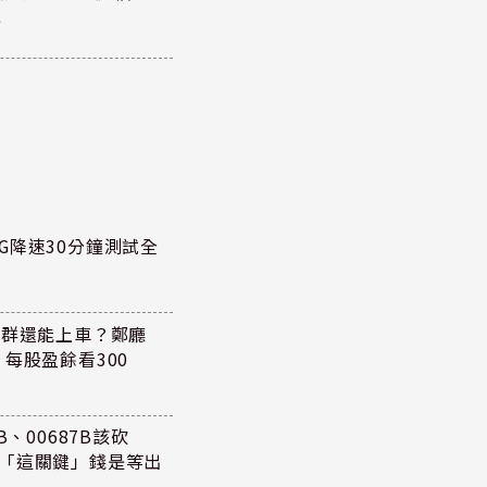
元
G降速30分鐘測試全
族群還能上車？鄭廳
每股盈餘看300
、00687B該砍
懂「這關鍵」錢是等出