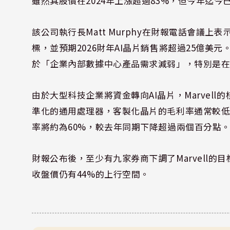
雖然其股價在2024年上漲超過83%，但今年迄今
該公司執行長Matt Murphy在財報電話會議上表示
標，並預期2026財年AI晶片銷售將超過25億美元。然
於「企業內部數據中心產品需求減弱」，特別是
由於大型科技企業將資金轉向AI晶片，Marvel
準化的通用處理器，客製化晶片的毛利率通常較低。M
率將約為60%，較去年同期下降超過兩個百分點
財報公布後，至少有九家券商下調了Marvell的
收盤價仍有44%的上行空間。