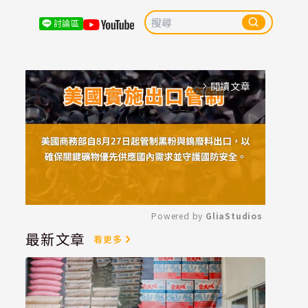
討論區
閱讀文章
arrow_forward_ios
Powered by 
GliaStudios
最新文章
看更多
Mute