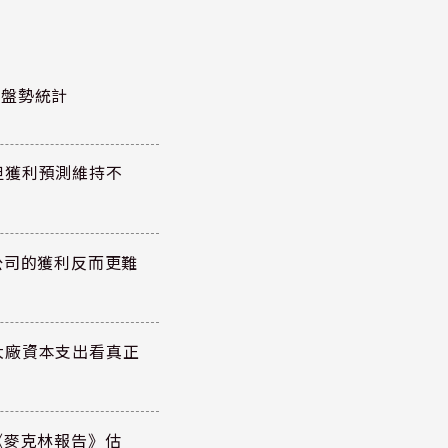
股泰盤勢統計
但獲利預測維持不
公司的獲利反而更難
大廠資本支出看真正
《麥克林報告》估