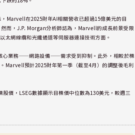
已下跌約18%。
，Marvell在2025財年AI相關營收已超過15億美元的目
而，J.P. Morgan分析師認為，Marvell的成長前景受限
在以太網線纜和光纖通道等伺服器連接技術方面。
l的核心業務——網路設備——需求受到抑制。此外，相較於標
arvell預計2025財年第一季（截至4月）的調整後毛利
。
目標股價，LSEG數據顯示目標價中位數為130美元，較週三