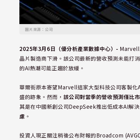
圖片來源：公司
2025年3月6日（優分析產業數據中心）-
Marve
晶片製造商下滑。該公司最新的營收預測未能打消
的AI熱潮可能正趨於放緩。
華爾街原本寄望Marvell這家大型科技公司客製
盛的跡象。然而，
該公司對當季的營收預測僅比市場
其是在中國新創公司DeepSeek推出低成本AI解
慮
。
投資人現正關注稍後公布財報的Broadcom (AVG