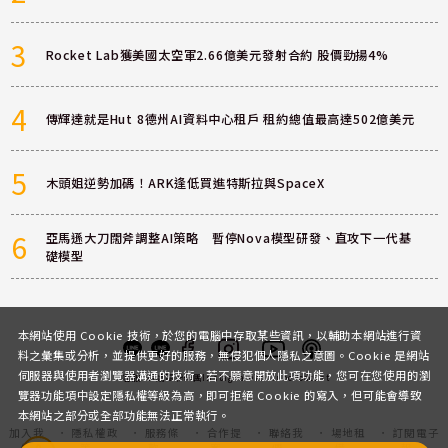
3
Rocket Lab獲美國太空軍2.66億美元發射合約 股價勁揚4%
4
傳輝達就是Hut 8德州AI資料中心租戶 租約總值最高達502億美元
5
木頭姐逆勢加碼！ARK逢低買進特斯拉與SpaceX
6
亞馬遜大刀闊斧調整AI策略 暫停Nova模型研發、直攻下一代基
礎模型
本網站使用 Cookie 技術，於您的電腦中存取某些資訊，以輔助本網站進行資
料之彙集或分析，並提供更好的服務，無侵犯個人隱私之意圖。Cookie 是網站
伺服器與使用者瀏覽器溝通的技術，若不願意開放此項功能，您可在您使用的瀏
客服
討論區
粉絲團
Instagram
Youtube
Podcast
覽器功能項中設定隱私權等級為高，即可拒絕 Cookie 的寫入，但可能會導致
本網站之部分或全部功能無法正常執行。
加入我
隱私權政
服務條
合作提
聯絡我
場地租
訂閱電子
們
策
款
案
們
借
報