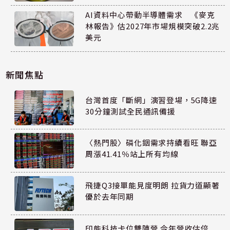
AI資料中心帶動半導體需求 《麥克
林報告》估2027年市場規模突破2.2兆
美元
新聞焦點
台灣首度「斷網」演習登場，5G降速
30分鐘測試全民通訊備援
〈熱門股〉磷化銦需求持續看旺 聯亞
周漲41.41％站上所有均線
飛捷Q3接單能見度明朗 拉貨力道顯著
優於去年同期
印能科技卡位雙陣營 今年營收估倍