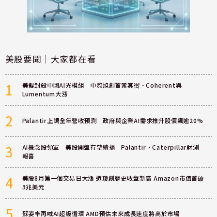
美股要聞｜大家都在看
1
美擬封殺中國AI光模組 中際旭創首當其衝、Coherent與
Lumentum大漲
2
Palantir上調全年營收預測 政府與企業AI需求推升股價飆逾20%
3
AI概念股領軍 美股開盤有望續揚 Palantir、Caterpillar財測
報喜
4
美股8月第一個交易日大漲 道瓊創歷史收盤新高 Amazon市值首破
3兆美元
5
蘇姿丰再喊AI超級循環 AMD預估未來成長速度將高於市場