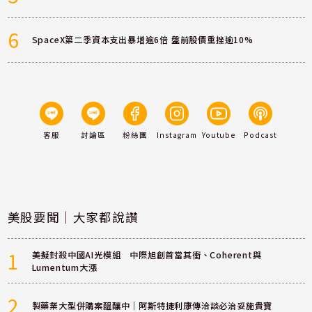
6
SpaceX第二季資本支出暴增逾6倍 盤前股價重挫逾10%
客服
討論區
粉絲團
Instagram
Youtube
Podcast
美股要聞｜大家都說讚
1
美擬封殺中國AI光模組 中際旭創首當其衝、Coherent與
Lumentum大漲
2
製藥業大型併購案醞釀中｜阿斯特捷利康傳洽談必治妥施貴寶