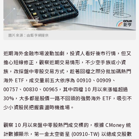
圖片來源：由鉅亨網提供
近期海外金融市場波動加劇，投資人看好後市行情，但又
擔心短線修正，觀察近期交易情形，不少空手族或小資
族，改採盤中零股交易方式，趁著回檔之際分批加碼熱門
海外 ETF，成交量前五大依序為 00910、00909、
00757、00830、00965，其中四檔 10 月以來漲幅超過
30%，大多都是股價一路不回頭的強勢海外 ETF，吸引不
少小資股民把握震盪時機進場。
觀察 10 月以來盤中零股熱門成交標的，根據 CMoney 統
計數據顯示，第一金太空衛星 (00910-TW) 以總成交股數