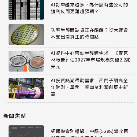
AI訂單越來越多，為什麼有些公司的
獲利反而更難超預期？
功率半導體缺貨正在醞釀？從大廠資
本支出看真正的時間點
AI資料中心帶動半導體需求 《麥克
林報告》估2027年市場規模突破2.2兆
美元
AI投資熱潮帶動需求 西門子調高全
年財測、單季工業事業利潤創歷史新
高
新聞焦點
網通機會別錯過！中磊(5388)營收再