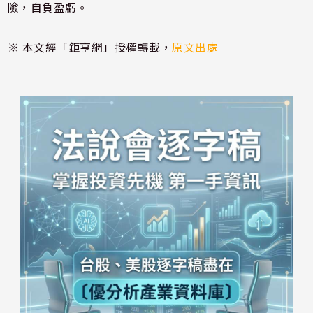
險，自負盈虧。
※ 本文經「鉅亨網」授權轉載，
原文出處