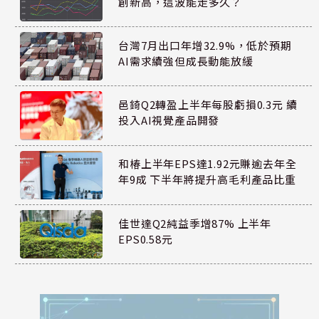
創新高，這波能走多久？
台灣7月出口年增32.9%，低於預期
AI需求續強但成長動能放緩
邑錡Q2轉盈上半年每股虧損0.3元 續
投入AI視覺產品開發
和椿上半年EPS達1.92元賺逾去年全
年9成 下半年將提升高毛利產品比重
佳世達Q2純益季增87% 上半年
EPS0.58元