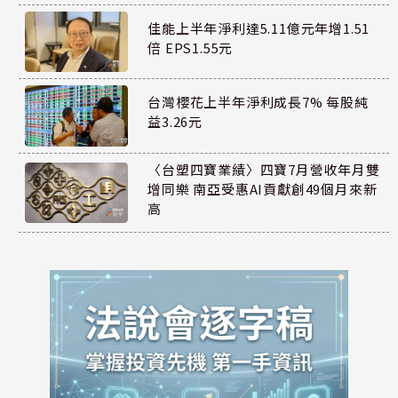
佳能上半年淨利達5.11億元年增1.51
倍 EPS1.55元
台灣櫻花上半年淨利成長7% 每股純
益3.26元
〈台塑四寶業績〉四寶7月營收年月雙
增同樂 南亞受惠AI貢獻創49個月來新
高