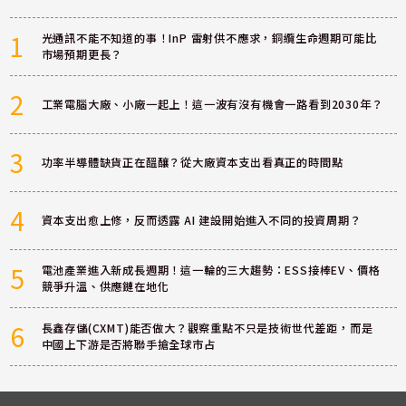
1
光通訊不能不知道的事！InP 雷射供不應求，銅纜生命週期可能比
市場預期更長？
2
工業電腦大廠、小廠一起上！這一波有沒有機會一路看到2030年？
3
功率半導體缺貨正在醞釀？從大廠資本支出看真正的時間點
4
資本支出愈上修，反而透露 AI 建設開始進入不同的投資周期？
5
電池產業進入新成長週期！這一輪的三大趨勢：ESS接棒EV、價格
競爭升溫、供應鏈在地化
6
長鑫存儲(CXMT)能否做大？觀察重點不只是技術世代差距，而是
中國上下游是否將聯手搶全球市占