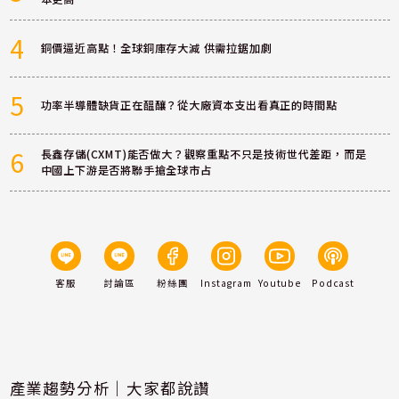
4
銅價逼近高點！全球銅庫存大減 供需拉鋸加劇
5
功率半導體缺貨正在醞釀？從大廠資本支出看真正的時間點
6
長鑫存儲(CXMT)能否做大？觀察重點不只是技術世代差距，而是
中國上下游是否將聯手搶全球市占
客服
討論區
粉絲團
Instagram
Youtube
Podcast
產業趨勢分析｜大家都說讚