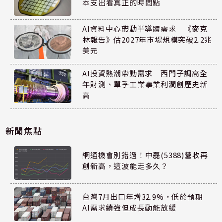
本支出看真正的時間點
AI資料中心帶動半導體需求 《麥克
林報告》估2027年市場規模突破2.2兆
美元
AI投資熱潮帶動需求 西門子調高全
年財測、單季工業事業利潤創歷史新
高
新聞焦點
網通機會別錯過！中磊(5388)營收再
創新高，這波能走多久？
台灣7月出口年增32.9%，低於預期
AI需求續強但成長動能放緩