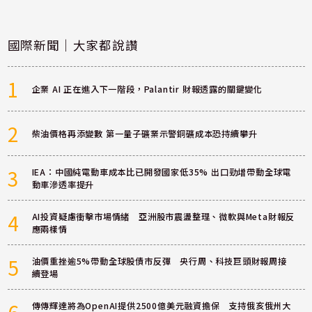
國際新聞｜大家都說讚
1
企業 AI 正在進入下一階段，Palantir 財報透露的關鍵變化
2
柴油價格再添變數 第一量子礦業示警銅礦成本恐持續攀升
3
IEA：中國純電動車成本比已開發國家低35% 出口勁增帶動全球電
動車滲透率提升
4
AI投資疑慮衝擊市場情緒 亞洲股市震盪整理、微軟與Meta財報反
應兩樣情
5
油價重挫逾5%帶動全球股債市反彈 央行周、科技巨頭財報周接
續登場
6
傳傳輝達將為OpenAI提供2500億美元融資擔保 支持俄亥俄州大