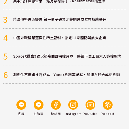
2
美軍飛彈庫存告急 洛克希德馬丁、Rheinmetall接急單
3
柴油價格再添變數 第一量子礦業示警銅礦成本恐持續攀升
4
中國對歐盟祭選擇性稀土管制，鎖定14家國防與航太企業
5
SpaceX獵鷹9號火箭殘骸即將撞月球 將留下史上最大人造撞擊坑
6
羽毛供不應求推升成本 Yonex毛利率承壓、加速布局合成羽毛球
客服
討論區
粉絲團
Instagram
Youtube
Podcast