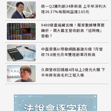
統一Q2獲利創34季新高 上半年淨利大
增36.37%每股純益達2.65元
9400億量縮藏玄機！獨家數據曝賣壓
轉折，兩大霸主營收創高「這時機」
發動？
中磊受惠AI帶動網路基建升級 7月營
收79.8億元月年雙增創單月新高
久舜營收回穩連4月站上2億元大關 下
半年將有高毛利工程入帳