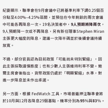
紀要顯示，聯準會在9月會議中已將基準利率下調0.25個百
分點至4.00%–4.25%區間，並預估在今年剩餘的兩次會議
中可能各再降息一次。19名決策者中，
9人預期將降兩次
，
9人預期降一次或不再降息，另有新任理事Stephen Miran
主張更大幅度的降息，建議一次降半碼並於後續會議持續
放寬。
不過，部分官員認為目前政策「可能尚未特別緊縮」，因
此主張採取謹慎態度；也有少數人主張維持利率不變。鮑
爾主席會後指出，貨幣政策仍處於「明顯緊縮」水準，對
進一步降息並未作出承諾。
另一方面，根據 FedWatch 工具，市場普遍押注聯準會將
於10月與12月各降息25個基點，機率分別為
95%
與
83%
。