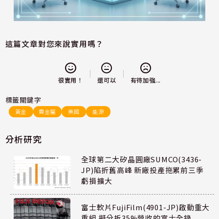
這篇文章對您來說實用嗎？
還可以
很實用！
有待加強...
標籤關鍵字
黃金
貴金屬
美國
能源
分析研究
全球第二大矽晶圓廠SUMCO(3436-
JP)陷折舊高峰 新廠投產拖累前三季
虧損擴大
富士軟片FujiFilm(4901-JP)啟動重大
重組 擬分拆35%營收的富士全錄