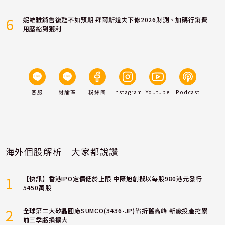
6
妮維雅銷售復甦不如預期 拜爾斯道夫下修2026財測、加碼行銷費
用壓縮到獲利
客服
討論區
粉絲團
Instagram
Youtube
Podcast
海外個股解析｜大家都說讚
1
【快訊】香港IPO定價低於上限 中際旭創擬以每股980港元發行
5450萬股
2
全球第二大矽晶圓廠SUMCO(3436-JP)陷折舊高峰 新廠投產拖累
前三季虧損擴大