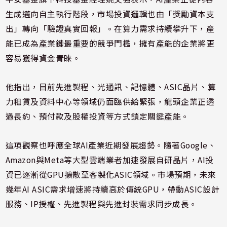
生成邁向自主執行階段，市場投資邏輯也由「獎勵資本支
出」轉向「驗證真實回報」。在算力需求持續攀升下，產
能已成為產業鏈最重要的競爭門檻，擁有產能的企業將更
容易獲得資金青睞。
他指出，目前先進製程、光通訊、記憶體、ASIC晶片、算
力租賃及資料中心等領域仍面臨供給緊張，龍頭企業正透
過長約、預付款及股權投資等方式鎖定關鍵產能。
這項觀察也呼應全球AI產業近期發展趨勢。隨著Google、
Amazon與Meta等大型雲端業者加速發展自研晶片，AI投
資已逐漸從GPU擴散至客製化ASIC領域。市場預期，未來
幾年AI ASIC需求增速將持續高於傳統GPU，帶動ASIC設計
服務、IP授權、先進製程與先進封裝需求同步成長。