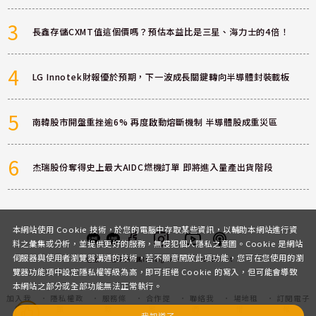
3
長鑫存儲CXMT值這個價嗎？預估本益比是三星、海力士的4倍！
4
LG Innotek財報優於預期，下一波成長關鍵轉向半導體封裝載板
5
南韓股市開盤重挫逾6% 再度啟動熔斷機制 半導體股成重災區
6
杰瑞股份奪得史上最大AIDC燃機訂單 即將進入量產出貨階段
本網站使用 Cookie 技術，於您的電腦中存取某些資訊，以輔助本網站進行資
料之彙集或分析，並提供更好的服務，無侵犯個人隱私之意圖。Cookie 是網站
伺服器與使用者瀏覽器溝通的技術，若不願意開放此項功能，您可在您使用的瀏
客服
討論區
粉絲團
Instagram
Youtube
Podcast
覽器功能項中設定隱私權等級為高，即可拒絕 Cookie 的寫入，但可能會導致
本網站之部分或全部功能無法正常執行。
加入我
隱私權政
服務條
合作提
聯絡我
場地租
訂閱電子
們
策
款
案
們
借
報