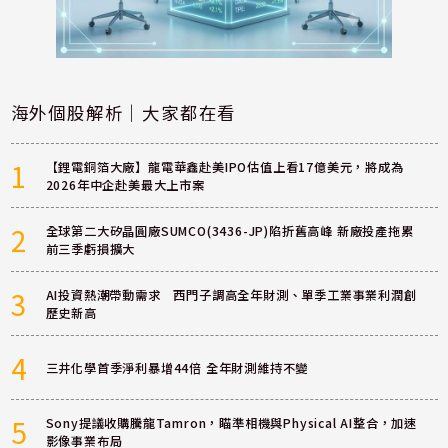
海外個股解析｜大家都在看
1
【鋰電銅箔大廠】龍電華鑫赴美IPO估值上看17億美元，將成為
2026年中企赴美最大上市案
2
全球第二大矽晶圓廠SUMCO(3436-JP)陷折舊高峰 新廠投產拖累
前三季虧損擴大
3
AI投資熱潮帶動需求 西門子調高全年財測、單季工業事業利潤創
歷史新高
4
三井化學首季淨利暴增44倍 全年財測維持不變
5
Sony提議收購騰龍Tamron，瞄準相機與Physical AI整合，加速
影像事業布局