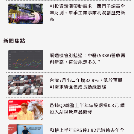
AI投資熱潮帶動需求 西門子調高全
年財測、單季工業事業利潤創歷史新
高
新聞焦點
網通機會別錯過！中磊(5388)營收再
創新高，這波能走多久？
台灣7月出口年增32.9%，低於預期
AI需求續強但成長動能放緩
邑錡Q2轉盈上半年每股虧損0.3元 續
投入AI視覺產品開發
和椿上半年EPS達1.92元賺逾去年全