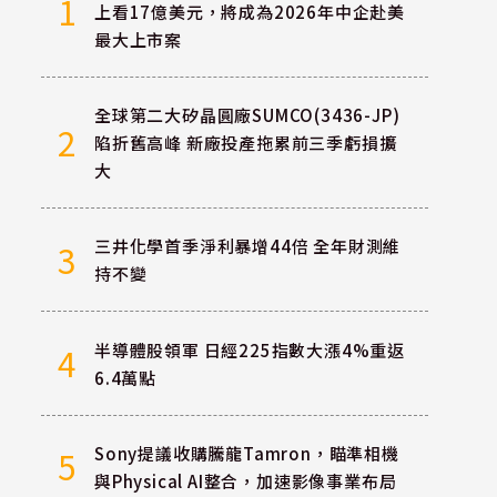
1
上看17億美元，將成為2026年中企赴美
最大上市案
全球第二大矽晶圓廠SUMCO(3436-JP)
2
陷折舊高峰 新廠投產拖累前三季虧損擴
大
三井化學首季淨利暴增44倍 全年財測維
3
持不變
半導體股領軍 日經225指數大漲4%重返
4
6.4萬點
Sony提議收購騰龍Tamron，瞄準相機
5
與Physical AI整合，加速影像事業布局