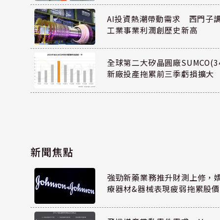
AI投資熱潮帶動需求 西門子
工業事業利潤創歷史新高
全球第二大矽晶圓廠SUMCO(34
新廠投產拖累前三季虧損擴大
新聞焦點
強勁新藥業務推升財測上修，嬌生
療器材&器械表現疲弱拖累股價