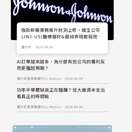
強勁新藥業務推升財測上修，嬌生公司
(JNJ-US)醫療器材&器械表現疲弱拖累
股價
優分析
．
2026.08.06
AI訂單越來越多，為什麼有些公司的獲利反
而更難超預期？
優分析產業數據中心-Matsui
．
2026.08.06
功率半導體缺貨正在醞釀？從大廠資本支出
看真正的時間點
優分析產業數據中心-Matsui
．
2026.08.06