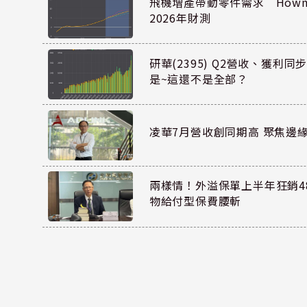
飛機增產帶動零件需求 Howmet
2026年財測
研華(2395) Q2營收、獲利
是~這還不是全部？
凌華7月營收創同期高 聚焦邊緣
兩樣情！外溢保單上半年狂銷48
物給付型保費腰斬