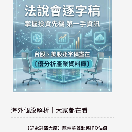
海外個股解析｜大家都在看
【鋰電銅箔大廠】龍電華鑫赴美IPO估值