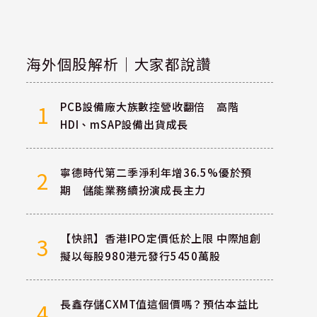
海外個股解析｜大家都說讚
PCB設備廠大族數控營收翻倍 高階
1
HDI、mSAP設備出貨成長
寧德時代第二季淨利年增36.5%優於預
2
期 儲能業務續扮演成長主力
【快訊】香港IPO定價低於上限 中際旭創
3
擬以每股980港元發行5450萬股
長鑫存儲CXMT值這個價嗎？預估本益比
4