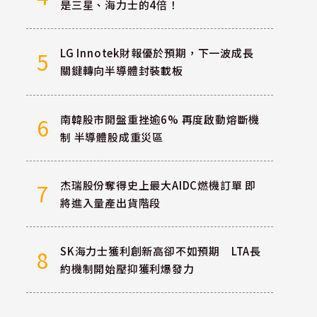
是三星、海力士的4倍！
LG Innotek財報優於預期，下一波成長
5
關鍵轉向半導體封裝載板
南韓股市開盤重挫逾6% 再度啟動熔斷機
6
制 半導體股成重災區
杰瑞股份奪得史上最大AIDC燃機訂單 即
7
將進入量產出貨階段
SK海力士獲利創新高卻不如預期 LTA長
8
約機制開始壓抑獲利爆發力