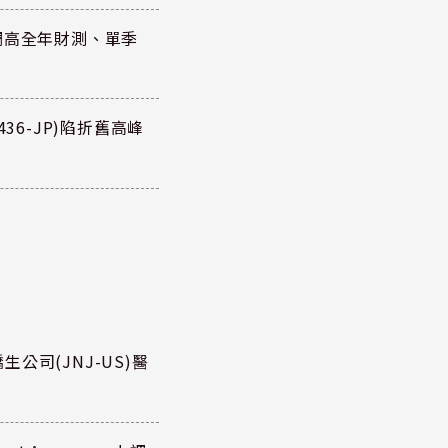
調高全年財測、單季
36-JP)陷折舊高峰
公司(JNJ-US)醫