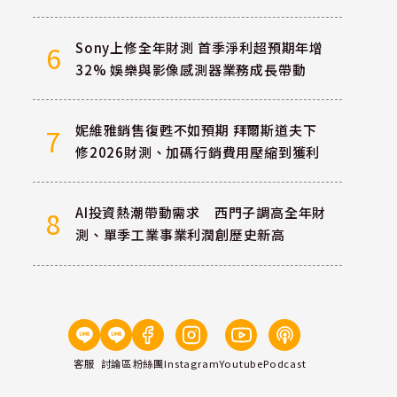
Sony上修全年財測 首季淨利超預期年增
6
32% 娛樂與影像感測器業務成長帶動
妮維雅銷售復甦不如預期 拜爾斯道夫下
7
修2026財測、加碼行銷費用壓縮到獲利
AI投資熱潮帶動需求 西門子調高全年財
8
測、單季工業事業利潤創歷史新高
客服
討論區
粉絲團
Instagram
Youtube
Podcast