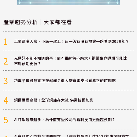
產業趨勢分析｜大家都在看
1
工業電腦大廠、小廠一起上！這一波有沒有機會一路看到2030年？
2
光通訊不能不知道的事！InP 雷射供不應求，銅纜生命週期可能比
市場預期更長？
3
功率半導體缺貨正在醞釀？從大廠資本支出看真正的時間點
4
銅價逼近高點！全球銅庫存大減 供需拉鋸加劇
5
AI訂單越來越多，為什麼有些公司的獲利反而更難超預期？
AI資料中心帶動半導體需求 《麥克林報告》估2027年市場規模突