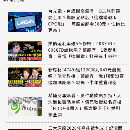
台光電、台燿衝高震盪…CCL族群還
能上車？鄭廳宜點名「這檔隱藏版
CPO股」：每股盈餘看300元，性價比
更高！
美債殖利率破5%慘賠！00679B、
00687B該砍嗎？鄭廳宜：1張都別
賣！看懂「這關鍵」錢是等出來的！
新應材(4749)從1220摔到647元能撿
嗎？億元教授」鄭廳宜：我1張都沒賣
還加碼認購？親揭下半年重倉秘密！
希捷財報爆發、黃仁勳欽點加持！大
洗盤後籌碼重整，億元教授點名這檔
「HDD+機器人」概念股下半年雙引
擎全開
三大原廠2026年產能被包光！記憶體