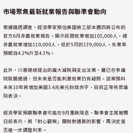
市場聚焦最新就業報告與聯準會動向
根據路透調查，經濟學家預估美國勞工部本週四將公布的
官方6月非農就業報告，顯示民間就業增加105,000人，總
非農就業增加110,000人，低於5月的139,000人。失業率
預期自4.2%升至4.3%。
此外，川普總統提出的龐大減稅與支出法案，雖已在參議
院險勝通過，但未來是否能刺激就業仍有疑問。該案預料
未來10年將增加美國3.4兆美元財政赤字，目前正等待眾議
院表決。
經濟學家預期聯準會可能在9月重啟降息。聯準會主席鮑爾
日前表示，將「耐心觀察」關稅對通膨的影響，再決定是
否進一步調整利率。