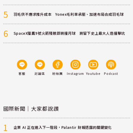
5
羽毛供不應求推升成本 Yonex毛利率承壓、加速布局合成羽毛球
6
SpaceX獵鷹9號火箭殘骸即將撞月球 將留下史上最大人造撞擊坑
客服
討論區
粉絲團
Instagram
Youtube
Podcast
國際新聞｜大家都說讚
1
企業 AI 正在進入下一階段，Palantir 財報透露的關鍵變化