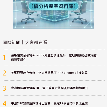
國際新聞｜大家都在看
1
蘋果證實台積電Arizona廠產能快速提升 在地供應鏈已供貨逾1
億顆零組件
2
美軍飛彈庫存告急 洛克希德馬丁、Rheinmetall接急單
3
柴油價格再添變數 第一量子礦業示警銅礦成本恐持續攀升
4
中國對歐盟祭選擇性稀土管制，鎖定14家國防與航太企業