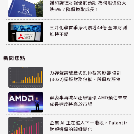
諾和諾德財報優於預期 為何股價仍大
跌6%？降價換取成長！
三井化學首季淨利暴增44倍 全年財測
維持不變
新聞焦點
力韡聲請破產切割仲裁案影響 偉訓
(3032)擺脫財務包袱、股價攻漲停
蘇姿丰再喊AI超級循環 AMD預估未來
成長速度將高於市場
企業 AI 正在進入下一階段，Palantir
財報透露的關鍵變化