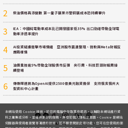
2
柴油價格再添變數 第一量子礦業示警銅礦成本恐持續攀升
3
IEA：中國純電動車成本比已開發國家低35% 出口勁增帶動全球電
動車滲透率提升
4
AI投資疑慮衝擊市場情緒 亞洲股市震盪整理、微軟與Meta財報反
應兩樣情
5
油價重挫逾5%帶動全球股債市反彈 央行周、科技巨頭財報周接
續登場
6
傳傳輝達將為OpenAI提供2500億美元融資擔保 支持俄亥俄州大
型資料中心計畫
本網站使用 Cookie 技術，於您的電腦中存取某些資訊，以輔助本網站進行資
料之彙集或分析，並提供更好的服務，無侵犯個人隱私之意圖。Cookie 是網站
伺服器與使用者瀏覽器溝通的技術，若不願意開放此項功能，您可在您使用的瀏
客服
討論區
粉絲團
Instagram
Youtube
Podcast