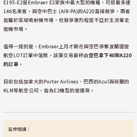
E195-E2是Embraer E2家族中最大型的機種，可搭載多達
146名乘客，與空中巴士 (AIR-PA)的A220直接競爭，兩者
皆屬於區域噴射機市場，但競爭激烈程度不亞於主流單走
道機市場。
值得一提的是，Embraer上月才剛在與空巴爭奪波蘭國營
航空LOT訂單中落敗，該筆交易最終由
空巴拿下40架A220
的訂單
。
目前包括加拿大的Porter Airlines、巴西的Azul與荷蘭的
KLM等航空公司，皆為E2機型的營運商。
延伸閱讀：