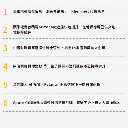
1
美軍飛彈庫存告急 洛克希德馬丁、Rheinmetall接急單
2
蘋果證實台積電Arizona廠產能快速提升 在地供應鏈已供貨逾1
億顆零組件
3
中國對歐盟祭選擇性稀土管制，鎖定14家國防與航太企業
4
柴油價格再添變數 第一量子礦業示警銅礦成本恐持續攀升
5
企業加大 AI 投資，Palantir 財報透露下一階段在這裡
6
SpaceX獵鷹9號火箭殘骸即將撞月球 將留下史上最大人造撞擊坑