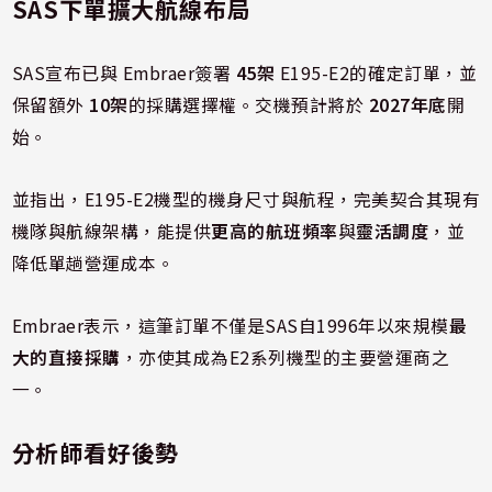
SAS下單擴大航線布局
SAS宣布已與 Embraer簽署
45架
E195-E2的確定訂單，並
保留額外
10架
的採購選擇權。交機預計將於
2027年底
開
始。
並指出，E195-E2機型的機身尺寸與航程，完美契合其現有
機隊與航線架構，能提供
更高的航班頻率
與
靈活調度
，並
降低單趟營運成本。
Embraer表示，這筆訂單不僅是SAS自1996年以來規模
最
大的直接採購
，亦使其成為E2系列機型的主要營運商之
一。
分析師看好後勢