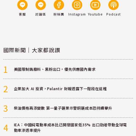
客服
討論區
粉絲團
Instagram
Youtube
Podcast
國際新聞｜大家都說讚
1
美國限制鎢廢料、黑粉出口，優先供應國內需求
2
企業加大 AI 投資，Palantir 財報透露下一階段在這裡
3
柴油價格再添變數 第一量子礦業示警銅礦成本恐持續攀升
4
IEA：中國純電動車成本比已開發國家低35% 出口勁增帶動全球電
動車滲透率提升