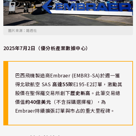
圖片來源：路透社
2025年7月2日（優分析產業數據中心）
巴西飛機製造商Embraer (EMBR3-SA)於週一獲
得北歐航空 SAS
高達55架
E195-E2訂單，激勵其
股價在聖保羅交易所創下
歷史新高
。此筆交易總
價值
約40億美元
（不含採購選擇權），為
Embraer持續擴張訂單與市占的重大里程碑。