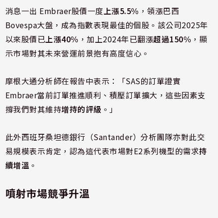
消息一出 Embraer股價一度
上漲5.5%
，領漲巴西
Bovespa大盤，成為指數表現最佳的個股。該公司2025年
以來股價已
上漲40%
，加上2024年已翻漲
超過150%
，顯
示市場對其未來營運前景抱有高度信心。
摩根大通分析師在報告中表示：「SAS的訂單證實
Embraer當前訂單推進順利、積壓訂單擴大，這些因素支
撐我們對其維持
增持的評級
。」
此外西班牙桑坦德銀行（Santander）分析團隊亦對此交
易規模表示肯定，認為這代表市場對E2系列機型的需求
持
續增溫
。
噴射市場競爭升溫