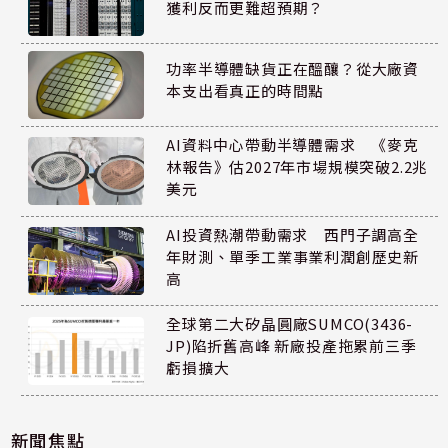
獲利反而更難超預期？
功率半導體缺貨正在醞釀？從大廠資
本支出看真正的時間點
AI資料中心帶動半導體需求 《麥克
林報告》估2027年市場規模突破2.2兆
美元
AI投資熱潮帶動需求 西門子調高全
年財測、單季工業事業利潤創歷史新
高
全球第二大矽晶圓廠SUMCO(3436-
JP)陷折舊高峰 新廠投產拖累前三季
虧損擴大
新聞焦點