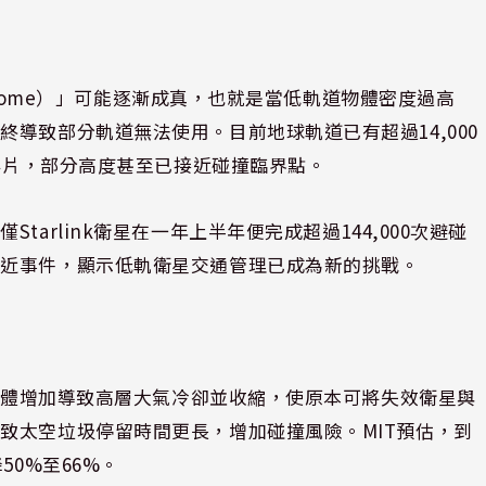
ndrome）」可能逐漸成真，也就是當低軌道物體密度過高
導致部分軌道無法使用。目前地球軌道已有超過14,000
空碎片，部分高度甚至已接近碰撞臨界點。
僅Starlink衛星在一年上半年便完成超過144,000次避碰
接近事件，顯示低軌衛星交通管理已成為新的挑戰。
室氣體增加導致高層大氣冷卻並收縮，使原本可將失效衛星與
致太空垃圾停留時間更長，增加碰撞風險。MIT預估，到
50%至66%。