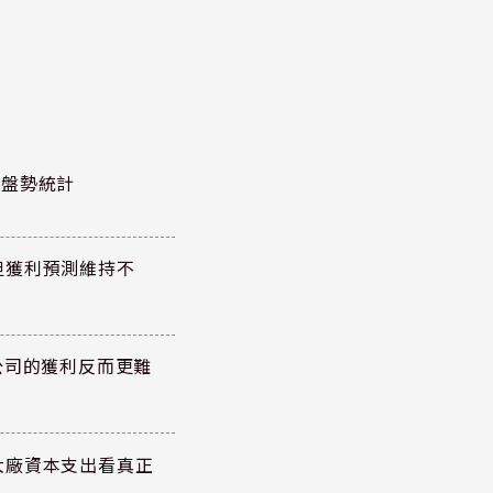
股泰盤勢統計
但獲利預測維持不
公司的獲利反而更難
大廠資本支出看真正