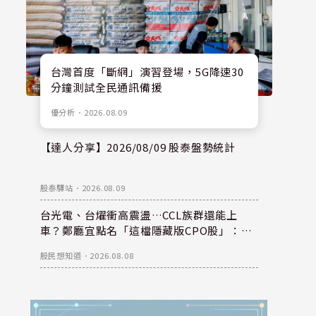
台灣首度「斷網」演習登場，5G降速30
分鐘測試全民通訊備援
優分析
．
2026.08.09
【達人分享】2026/08/09 股泰盤勢統計
股泰驛站
．
2026.08.09
台光電、台燿衝高震盪…CCL族群還能上
車？鄭廳宜點名「這檔隱藏版CPO股」：每
股盈餘看300元，性價比更高！
股民想知道
．
2026.08.08