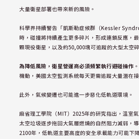
大量衛星部署也帶來新的風險。
科學界持續警告「凱斯勒症候群（Kessler Sy
時，碰撞將持續產生更多碎片，形成連鎖反應，最終
顆現役衛星，以及約50,000塊可追蹤的大型太
為降低風險，衛星營運商必須頻繁執行避碰操作
。
機動，美國太空監測系統每天更需追蹤大量潛在
此外，氣候變遷也可能進一步惡化低軌道環境。
麻省理工學院（MIT）2025年的研究指出，溫
太空垃圾逐步拖回大氣層燃燒的自然阻力減弱，導
2100年，低軌道主要高度的安全承載能力可能下降