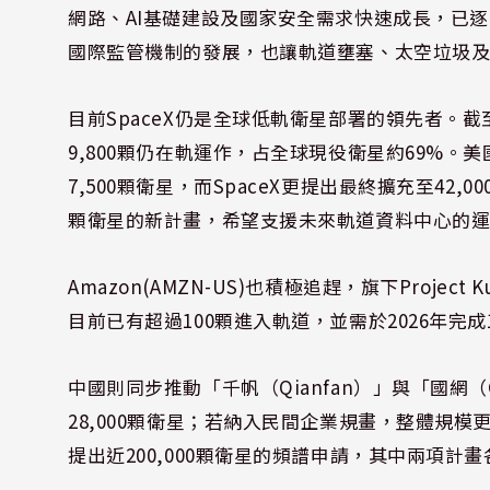
網路、AI基礎建設及國家安全需求快速成長，已
國際監管機制的發展，也讓軌道壅塞、太空垃圾
目前SpaceX仍是全球低軌衛星部署的領先者。截至20
9,800顆仍在軌運作，占全球現役衛星約69%。美國
7,500顆衛星，而SpaceX更提出最終擴充至42,
顆衛星的新計畫，希望支援未來軌道資料中心的
Amazon(AMZN-US)也積極追趕，旗下Project 
目前已有超過100顆進入軌道，並需於2026年完成
中國則同步推動「千帆（Qianfan）」與「國網（
28,000顆衛星；若納入民間企業規畫，整體規模更
提出近200,000顆衛星的頻譜申請，其中兩項計畫各