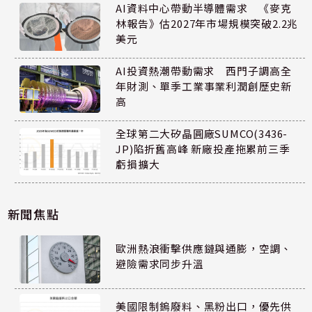
AI資料中心帶動半導體需求 《麥克
林報告》估2027年市場規模突破2.2兆
美元
AI投資熱潮帶動需求 西門子調高全
年財測、單季工業事業利潤創歷史新
高
全球第二大矽晶圓廠SUMCO(3436-
JP)陷折舊高峰 新廠投產拖累前三季
虧損擴大
新聞焦點
歐洲熱浪衝擊供應鏈與通膨，空調、
避險需求同步升溫
美國限制鎢廢料、黑粉出口，優先供