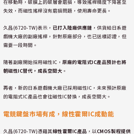
在移動時，碳膜上的碳層會磨損，導致搖桿精度下降甚至
失效，而磁性搖桿沒有磨損問題，使用壽命更長。
久昌(6720-TW)表示，
已打入陸廠供應鏈
，供貨給日系遊
戲機大廠的副廠搖桿，針對原廠部分，也已送樣認證，但
需要一段時間。
隨著副廠開始採用磁性IC，
原廠的電阻式IC產品預計也將
朝磁性IC替代，成長空間大
。
再者，新的日系遊戲機大廠已採用磁性IC，未來預計原廠
的電阻式IC產品也會往磁性IC替換，成長空間大。
電競鍵盤市場有成，線性霍爾IC成動能
久昌(6720-TW)憑藉其
線性霍爾IC產品
，以
CMOS製程提供