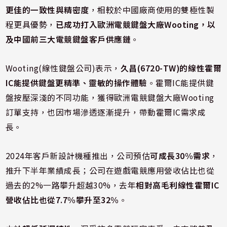
更佳的一致性與精密度
，相較於中國廠商使用的雙極性製
程更具優勢，
已成功打入歐洲電競鍵盤大廠Wooting，以
及中國前三大電競鍵盤客戶供應鏈
。
Wooting(線性鍵盤公司)表示，
久昌(6720-TW)的線性霍爾
IC能提供鍵盤更精準、靈敏的操作體驗
。霍爾IC能提供鍵
盤按壓深淺的不同功能，獲得歐洲電競鍵盤大廠Wooting
訂單支持，也因市場滲透逐漸提升，帶動霍爾IC需求成
長。
2024年客戶新設計機種推出，公司預估
可成長30%需求
，
推升下半年業績成長；公司在遊戲電競應用營收佔比也從
過去的2%一路攀升超越30%，去年
相對高毛利線性霍爾IC
營收佔比也從7.7%攀升至32%
。