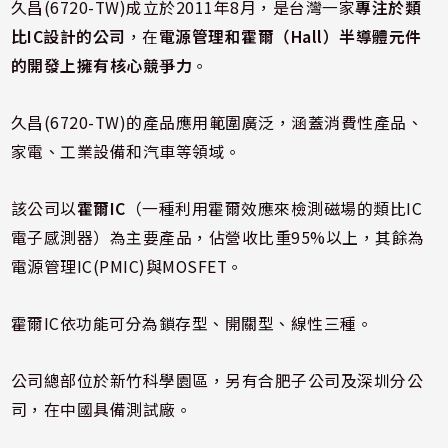
久昌(6720-TW)成立於2011年8月，是台灣一家
專注於類
比IC設計的公司
，在
電源管理和霍爾（Hall）半導體元件
的開發上擁有核心競爭力
。
久昌(6720-TW)的產品應用範圍廣泛，涵蓋消費性產品、
家電、工業設備和汽車等領域。
該公司以
霍爾IC
（一種利用霍爾效應來檢測磁場的類比IC
電子感測器）為主要產品，佔營收比重95%以上，其餘為
電源管理IC(PMIC)與MOSFET。
霍爾IC依功能可分為鎖存型、開關型、線性三種。
公司總部位於新竹科學園區，另有合肥子公司及深圳分公
司，在中國具備測試廠。