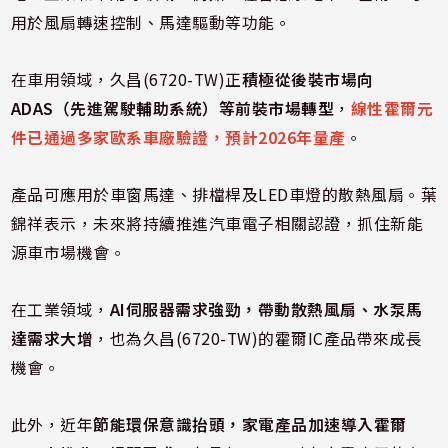
用於風扇轉速控制、馬達驅動等功能。
在車用領域，久昌(6720-TW)正
積極從後裝市場向
ADAS（先進駕駛輔助系統）等前裝市場轉型
，
線性霍爾元
件已通過多家歐系車廠驗證，預計2026年量產
。
產品可應用於車窗馬達、排檔桿及LED車燈的散熱風扇。葉
錦祥表示，未來將持續推進汽車電子相關認證，抓住新能
源車市場機會。
在工業領域，
AI伺服器需求強勁，帶動散熱風扇、水泵馬
達需求大增
，也為久昌(6720-TW)的霍爾IC產品帶來成長
機會。
此外，近年
節能環保意識抬頭，家電產品加速導入霍爾