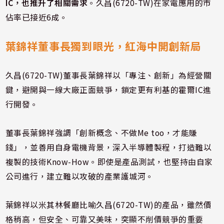
IC，也推升了相關需求
。久昌(6720-TW)在家電應用的市
佔率已接近6成。
葉錦祥董事長獨到眼光，紅海中開創新局
久昌(6720-TW)董事長葉錦祥以「專注、創新」為經營關
鍵，避開與一線大廠正面競爭，鎖定更有利基的霍爾IC進
行開發。
董事長葉錦祥強調「創新概念、不做Me too，才能賺
錢」，並善用自身電機背景，深入半導體製程，打造難以
複製的技術Know-How。即使是產品測試，也堅持由自家
公司進行，建立難以攻破的產業護城河。
葉錦祥以米其林餐廳比喻久昌(6720-TW)的產品，雖然價
格稍高，但安全、可靠又美味，突顯不削價競爭的重要