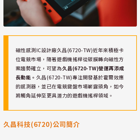
磁性感測IC設計廠久昌(6720-TW)近年來積極卡
位電競市場，隨著遊戲機搖桿從碳膜轉向磁性方
案趨勢確立，可望為
久昌(6720-TW)營運再添成
長動能。
久昌(6720-TW)專注開發基於霍爾效應
的感測器，並已在電競鍵盤市場嶄露頭角，如今
將觸角延伸至更具潛力的遊戲機搖桿領域。
久昌科技(6720)公司簡介