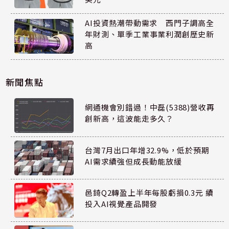
AI投資熱潮帶動需求 西門子調高全
年財測、單季工業事業利潤創歷史新
高
新聞焦點
網通機會別錯過！中磊(5388)營收再
創新高，這波能走多久？
台灣7月出口年增32.9%，低於預期
AI需求續強但成長動能放緩
邑錡Q2轉盈上半年每股虧損0.3元 續
投入AI視覺產品開發