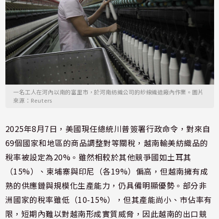
一名工人在河內以南的富里市，於河南紡織公司的紗線織造廠內作業。圖片
來源：Reuters
2025年8月7日，美國現任總統川普簽署行政命令，對來自
69個國家和地區的商品調整對等關稅，越南輸美紡織品的
稅率被設定為20%。雖然相較於其他競爭國如土耳其
（15%）、柬埔寨與印尼（各19%）偏高，但越南擁有成
熟的供應鏈與規模化生產能力，仍具備明顯優勢。部分非
洲國家的稅率雖低（10-15%），但其產能尚小、市佔率有
限，短期內難以對越南形成實質威脅，因此越南的出口競