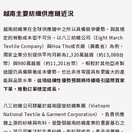
越南主要紡織供應鏈近況
越南紡織業在全球供應鏈中之所以具備競爭優勢，與其穩
定的勞動成本密不可分。以八三紡織公司（Eight March
Textile Company）與Hoa Tho成衣廠（廣義省）為例，
兩家企業分別提供平均月薪為1,320萬越盾（約15,088台
幣）與980萬越盾（約11,201台幣），相較於其他亞洲製
造國仍具備顯著成本優勢，也比非洲等國具有更龐大的產
能與品質水準，
這項結構性優勢預期將持續吸引國際買家
下單，推動訂單穩定成長。
八三紡織公司隸屬於越南國營紡織集團（Vietnam
National Textile & Garment Corporation），負責供應
鏈上游的紗線與布料，是整個越南紡織產業的重要基石之
一。該公司專注於生產紗線、布料與成衣，產品涵蓋棉、