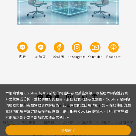
客服
討論區
粉絲團
Instagram
Youtube
Podcast
本網站使用 Cookie 技術，於您的電腦中存取某些資訊，以輔助本網站進行資
料之彙集或分析，並提供更好的服務，無侵犯個人隱私之意圖。Cookie 是網站
伺服器與使用者瀏覽器溝通的技術，若不願意開放此項功能，您可在您使用的瀏
客服
討論區
粉絲團
Instagram
Youtube
Podcast
覽器功能項中設定隱私權等級為高，即可拒絕 Cookie 的寫入，但可能會導致
本網站之部分或全部功能無法正常執行。
加入我
隱私權政
服務條
合作提
聯絡我
場地租
訂閱電子
們
策
款
案
們
借
報
我知道了
優分析 UAnalyze 商拓財經有限公司 © 2025