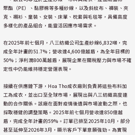
聚酯（PE）、黏膠棉等多種紗線，以及斜紋布、褲裝、夾
克、襯衫、童裝、女裝、床單、枕套與毛毯等，具備高度
多樣化的產品組合，能靈活因應市場需求。
在2025年前七個月，八三紡織公司生產紗線6,832噸，完
成全年計畫的51.7%；營收達4,600億越盾，為全年目標的
50%；淨利潤800萬越盾，展現企業在關稅壓力與市場不確
定性中仍能維持穩定營運表現。
接續在供應鏈下游，Hoa Tho成衣廠則負責將這些布料加
工為成衣，並出口至全球市場，展現出與八三紡織高度連
動的合作關係。該廠在面對疫情後遺與市場波動之際，也
採取穩健的調整策略。2025年前七個月營收達850億越
盾，完成全年計畫的59%。訂單已排至2025年10月，部分
甚至延伸至2026年3月，顯示客戶下單意願強勁。為實現