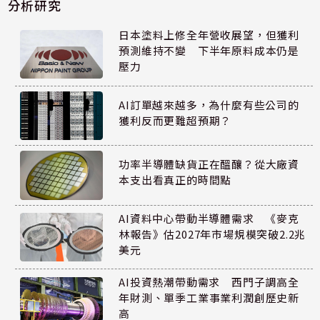
分析研究
日本塗料上修全年營收展望，但獲利
預測維持不變 下半年原料成本仍是
壓力
AI訂單越來越多，為什麼有些公司的
獲利反而更難超預期？
功率半導體缺貨正在醞釀？從大廠資
本支出看真正的時間點
AI資料中心帶動半導體需求 《麥克
林報告》估2027年市場規模突破2.2兆
美元
AI投資熱潮帶動需求 西門子調高全
年財測、單季工業事業利潤創歷史新
高