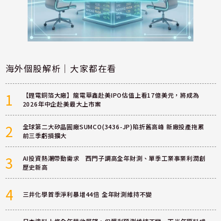
海外個股解析｜大家都在看
1
【鋰電銅箔大廠】龍電華鑫赴美IPO估值上看17億美元，將成為
2026年中企赴美最大上市案
2
全球第二大矽晶圓廠SUMCO(3436-JP)陷折舊高峰 新廠投產拖累
前三季虧損擴大
3
AI投資熱潮帶動需求 西門子調高全年財測、單季工業事業利潤創
歷史新高
4
三井化學首季淨利暴增44倍 全年財測維持不變