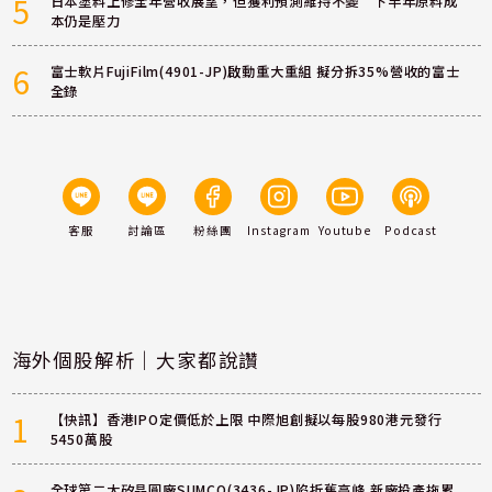
5
日本塗料上修全年營收展望，但獲利預測維持不變 下半年原料成
本仍是壓力
6
富士軟片FujiFilm(4901-JP)啟動重大重組 擬分拆35%營收的富士
全錄
客服
討論區
粉絲團
Instagram
Youtube
Podcast
海外個股解析｜大家都說讚
1
【快訊】香港IPO定價低於上限 中際旭創擬以每股980港元發行
5450萬股
全球第二大矽晶圓廠SUMCO(3436-JP)陷折舊高峰 新廠投產拖累