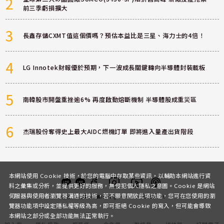
2
前三季虧損擴大
3
長鑫存儲CXMT值這個價嗎？預估本益比是三星、海力士的4倍！
4
LG Innotek財報優於預期，下一波成長關鍵轉向半導體封裝載板
5
南韓股市開盤重挫逾6% 再度啟動熔斷機制 半導體股成重災區
6
杰瑞股份奪得史上最大AIDC燃機訂單 即將進入量產出貨階段
本網站使用 Cookie 技術，於您的電腦中存取某些資訊，以輔助本網站進行資
料之彙集或分析，並提供更好的服務，無侵犯個人隱私之意圖。Cookie 是網站
伺服器與使用者瀏覽器溝通的技術，若不願意開放此項功能，您可在您使用的瀏
客服
討論區
粉絲團
Instagram
Youtube
Podcast
覽器功能項中設定隱私權等級為高，即可拒絕 Cookie 的寫入，但可能會導致
本網站之部分或全部功能無法正常執行。