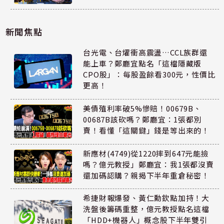
新聞焦點
台光電、台燿衝高震盪…CCL族群還
能上車？鄭廳宜點名「這檔隱藏版
CPO股」：每股盈餘看300元，性價比
更高！
美債殖利率破5%慘賠！00679B、
00687B該砍嗎？鄭廳宜：1張都別
賣！看懂「這關鍵」錢是等出來的！
新應材(4749)從1220摔到647元能撿
嗎？億元教授」鄭廳宜：我1張都沒賣
還加碼認購？親揭下半年重倉秘密！
希捷財報爆發、黃仁勳欽點加持！大
洗盤後籌碼重整，億元教授點名這檔
「HDD+機器人」概念股下半年雙引