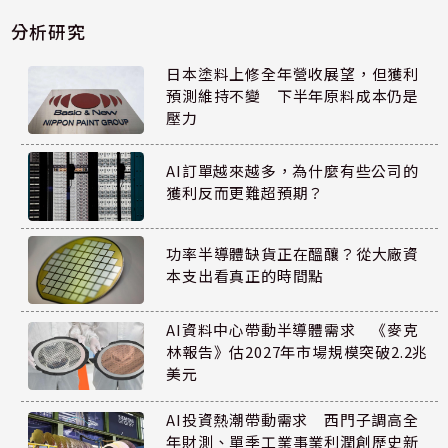
分析研究
日本塗料上修全年營收展望，但獲利
預測維持不變 下半年原料成本仍是
壓力
AI訂單越來越多，為什麼有些公司的
獲利反而更難超預期？
功率半導體缺貨正在醞釀？從大廠資
本支出看真正的時間點
AI資料中心帶動半導體需求 《麥克
林報告》估2027年市場規模突破2.2兆
美元
AI投資熱潮帶動需求 西門子調高全
年財測、單季工業事業利潤創歷史新