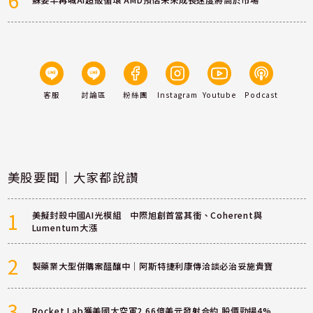
客服
討論區
粉絲團
Instagram
Youtube
Podcast
美股要聞｜大家都說讚
1
美擬封殺中國AI光模組 中際旭創首當其衝、Coherent與
Lumentum大漲
2
製藥業大型併購案醞釀中｜阿斯特捷利康傳洽談必治妥施貴寶
3
Rocket Lab獲美國太空軍2.66億美元發射合約 股價勁揚4%