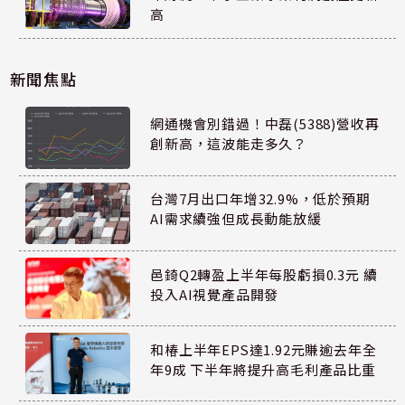
高
新聞焦點
網通機會別錯過！中磊(5388)營收再
創新高，這波能走多久？
台灣7月出口年增32.9%，低於預期
AI需求續強但成長動能放緩
邑錡Q2轉盈上半年每股虧損0.3元 續
投入AI視覺產品開發
和椿上半年EPS達1.92元賺逾去年全
年9成 下半年將提升高毛利產品比重