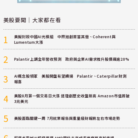
美股要聞｜大家都在看
1
美擬封殺中國AI光模組 中際旭創首當其衝、Coherent與
Lumentum大漲
2
Palantir上調全年營收預測 政府與企業AI需求推升股價飆逾20%
3
AI概念股領軍 美股開盤有望續揚 Palantir、Caterpillar財測
報喜
4
美股8月第一個交易日大漲 道瓊創歷史收盤新高 Amazon市值首破
3兆美元
5
美股面臨關鍵一周 7月就業報告與重量級財報將左右市場走勢
6
蘇姿丰再喊AI超級循環 AMD預估未來成長速度將高於市場