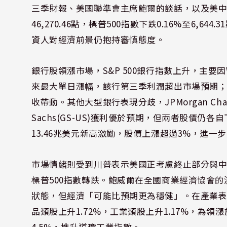
三季財報、美國聯準會主席鮑爾的談話，以及美中貿
46,270.46點，標普500指數下跌0.16%至6,64
資人對經濟前景仍抱持審慎態度。
銀行股領漲市場，S&P 500銀行指數上升，主要因Well
來最大單日漲幅，該行第三季利潤超出市場預期；Cit
收帶動。其他大型銀行表現分歧，JPMorgan Cha
Sachs(GS-US)獲利優於預期，但兩者股價仍各自下
13.46兆美元新高激勵，股價上漲超過3%，進一
市場情緒則受到川普表示美國正考慮終止部分與
標普500指數轉跌。鮑威爾在全國商業經濟協會
狀態，但經濟「可能比預期更為穩健」。在產業表現方
品類股上升1.72%，工業類股上升1.17%，為領漲族群
4.5%，推升道瓊工業指數。