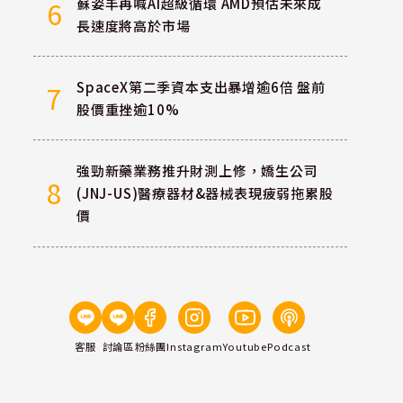
蘇姿丰再喊AI超級循環 AMD預估未來成
6
長速度將高於市場
SpaceX第二季資本支出暴增逾6倍 盤前
7
股價重挫逾10%
強勁新藥業務推升財測上修，嬌生公司
8
(JNJ-US)醫療器材&器械表現疲弱拖累股
價
客服
討論區
粉絲團
Instagram
Youtube
Podcast