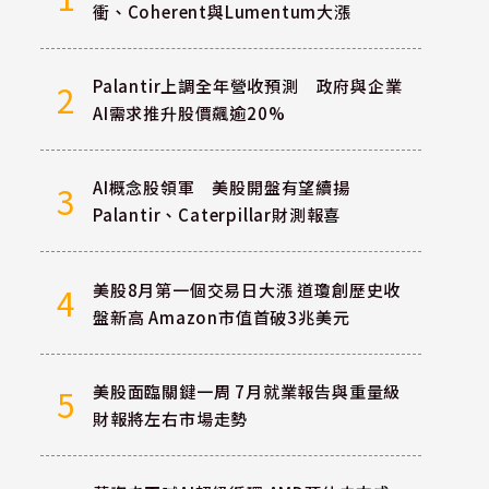
衝、Coherent與Lumentum大漲
Palantir上調全年營收預測 政府與企業
2
AI需求推升股價飆逾20%
AI概念股領軍 美股開盤有望續揚
3
Palantir、Caterpillar財測報喜
美股8月第一個交易日大漲 道瓊創歷史收
4
盤新高 Amazon市值首破3兆美元
美股面臨關鍵一周 7月就業報告與重量級
5
財報將左右市場走勢