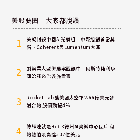
美股要聞｜大家都說讚
美擬封殺中國AI光模組 中際旭創首當其
1
衝、Coherent與Lumentum大漲
製藥業大型併購案醞釀中｜阿斯特捷利康
2
傳洽談必治妥施貴寶
Rocket Lab獲美國太空軍2.66億美元發
3
射合約 股價勁揚4%
傳輝達就是Hut 8德州AI資料中心租戶 租
4
約總值最高達502億美元