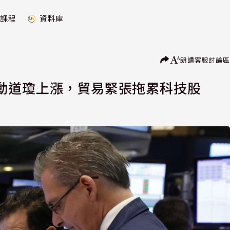
課程
資料庫
朗讀
客服
討論區
動道瓊上漲，貿易緊張拖累科技股