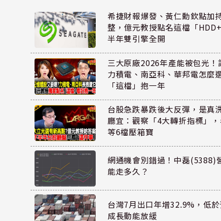
希捷財報爆發、黃仁勳欽點加
整，億元教授點名這檔「HDD
半年雙引擎全開
三大原廠2026年產能被包光
力積電、南亞科、華邦電怎麼
「這檔」抱一年
台股急跌暴跌後大反彈，是真
廳宜：觀察「4大轉折指標」
等6檔壓箱寶
網通機會別錯過！中磊(5388
能走多久？
台灣7月出口年增32.9%，低
成長動能放緩