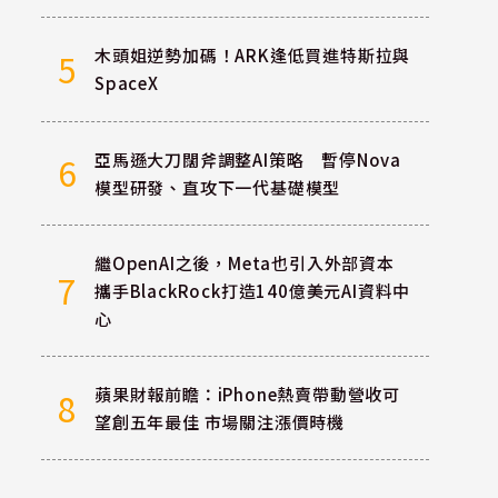
木頭姐逆勢加碼！ARK逢低買進特斯拉與
5
SpaceX
亞馬遜大刀闊斧調整AI策略 暫停Nova
6
模型研發、直攻下一代基礎模型
繼OpenAI之後，Meta也引入外部資本
7
攜手BlackRock打造140億美元AI資料中
心
蘋果財報前瞻：iPhone熱賣帶動營收可
8
望創五年最佳 市場關注漲價時機