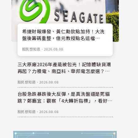
希捷財報爆發、黃仁勳欽點加持！大洗
盤後籌碼重整，億元教授點名這檔
「HDD+機器人」概念股下半年雙引擎
股民想知道
．
2026.08.08
全開
三大原廠2026年產能被包光！記憶體缺貨潮
再起？力積電、南亞科、華邦電怎麼選？鄭
廳宜獨家點名「這檔」抱一年
股民想知道
．
2026.08.08
台股急跌暴跌後大反彈，是真洗盤還是死貓
跳？鄭廳宜：觀察「4大轉折指標」，看好大
立光、華邦電等6檔壓箱寶
股民想知道
．
2026.08.08