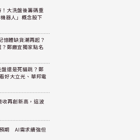
持！大洗盤後籌碼重
+機器人」概念股下
！記憶體缺貨潮再起？
選？鄭廳宜獨家點名
洗盤還是死貓跳？鄭
，看好大立光、華邦電
)營收再創新高，這波
於預期 AI需求續強但