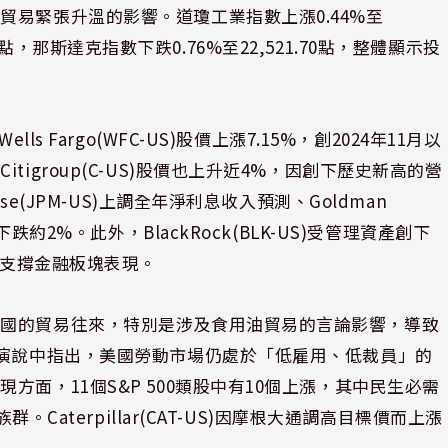
易緊張升溫的影響。道瓊工業指數上漲0.44%至
4.31點，那斯達克指數下跌0.76%至22,521.70點，整體顯示投
s Fargo(WFC-US)股價上漲7.15%，創2024年11月以
igroup(C-US)股價也上升近4%，因創下歷史新高的營
se(JPM-US)上調全年淨利息收入預測、Goldman
跌約2%。此外，BlackRock(BLK-US)受管理資產創下
步支撐金融板塊表現。
中國的貿易往來，特別是涉及食用油貿易的言論影響，導致
的演說中指出，美國勞動市場仍處於「低雇用、低裁員」的
面，11個S&P 500類股中有10個上漲，其中民生必需
。Caterpillar(CAT-US)因摩根大通調高目標價而上漲