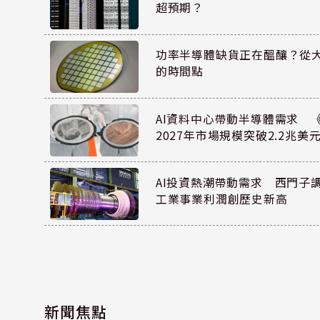
超預期？
功率半導體缺貨正在醞釀？從
的時間點
AI資料中心帶動半導體需求 
2027年市場規模突破2.2兆美
AI投資熱潮帶動需求 西門子
工業事業利潤創歷史新高
新聞焦點