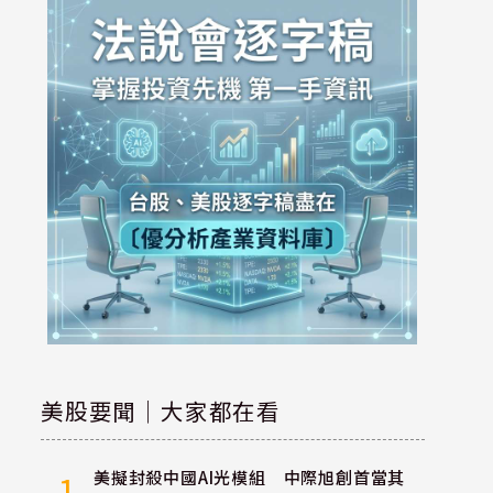
美股要聞｜大家都在看
美擬封殺中國AI光模組 中際旭創首當其
1