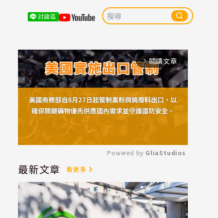
討論區
閱讀文章
arrow_forward_ios
Powered by 
GliaStudios
最新文章
看更多
Mute