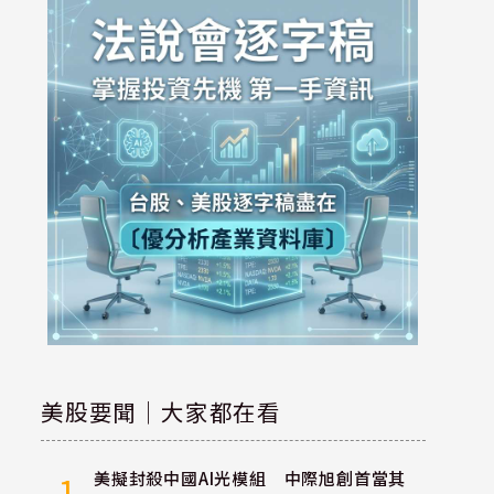
美股要聞｜大家都在看
美擬封殺中國AI光模組 中際旭創首當其
1