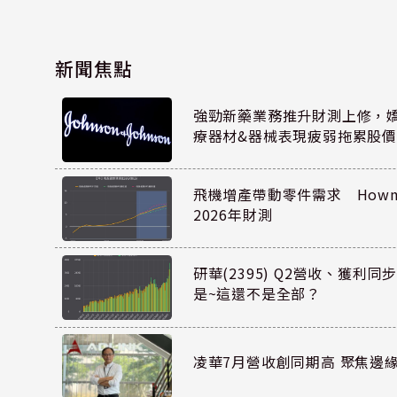
新聞焦點
強勁新藥業務推升財測上修，嬌生
療器材&器械表現疲弱拖累股價
飛機增產帶動零件需求 Howmet
2026年財測
研華(2395) Q2營收、獲利
是~這還不是全部？
凌華7月營收創同期高 聚焦邊緣