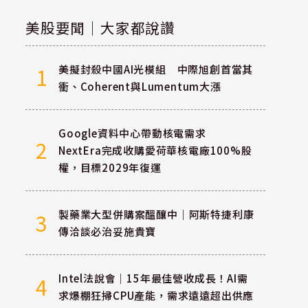
美股要聞｜大家都說讚
美擬封殺中國AI光模組 中際旭創首當其
1
衝、Coherent與Lumentum大漲
Google資料中心帶動核電需求
2
NextEra完成收購愛荷華核電廠100%股
權，目標2029年復運
製藥業大型併購案醞釀中｜阿斯特捷利康
3
傳洽談必治妥施貴寶
Intel法說會｜15年最佳營收成長！AI需
4
求爆棚狂掃CPU產能，需求遠遠超出供應