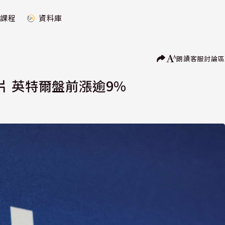
課程
資料庫
朗讀
客服
討論區
 英特爾盤前漲逾9%