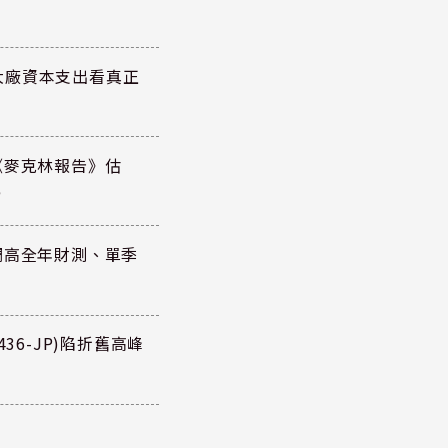
大廠資本支出看真正
《麥克林報告》估
元
調高全年財測、單季
36-JP)陷折舊高峰