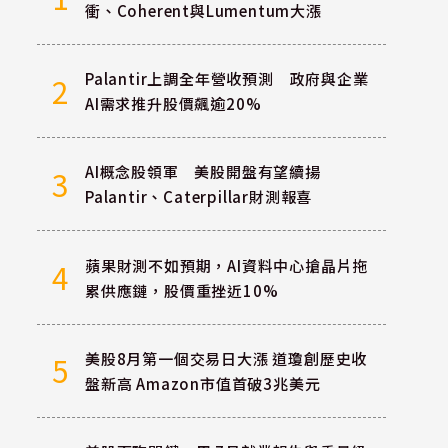
衝、Coherent與Lumentum大漲
Palantir上調全年營收預測 政府與企業
2
AI需求推升股價飆逾20%
AI概念股領軍 美股開盤有望續揚
3
Palantir、Caterpillar財測報喜
蘋果財測不如預期，AI資料中心搶晶片拖
4
累供應鏈，股價重挫近10%
美股8月第一個交易日大漲 道瓊創歷史收
5
盤新高 Amazon市值首破3兆美元