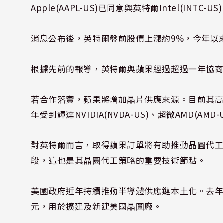
Apple(AAPL-US)已同意與英特爾Intel(INT
消息公布後，英特爾盤前股價上漲約9%，今年以
根據先前的報導，英特爾與蘋果經過超過一年協
若合作落實，蘋果將增加晶片供應來源。目前其高階
年受到輝達NVIDIA(NVDA-US)、超微AMD(A
對英特爾而言，取得蘋果訂單將有助推動晶圓代工
段，這也是其晶圓代工策略的重要技術節點。
美國政府近年持續推動半導體供應鏈本土化。去年川
元，用於擴建及新建美國晶圓廠。