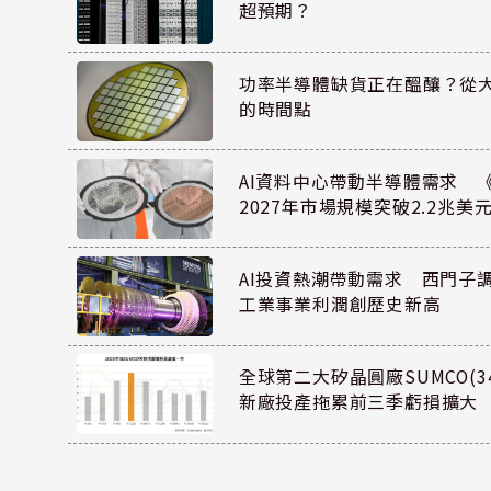
超預期？
功率半導體缺貨正在醞釀？從
的時間點
AI資料中心帶動半導體需求 
2027年市場規模突破2.2兆美
AI投資熱潮帶動需求 西門子
工業事業利潤創歷史新高
全球第二大矽晶圓廠SUMCO(34
新廠投產拖累前三季虧損擴大