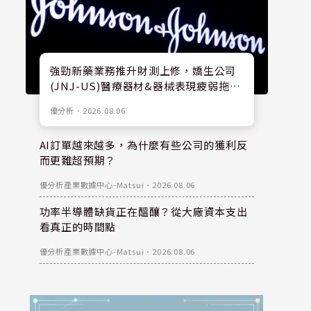
強勁新藥業務推升財測上修，嬌生公司
(JNJ-US)醫療器材&器械表現疲弱拖累
股價
優分析
．
2026.08.06
AI訂單越來越多，為什麼有些公司的獲利反
而更難超預期？
優分析產業數據中心-Matsui
．
2026.08.06
功率半導體缺貨正在醞釀？從大廠資本支出
看真正的時間點
優分析產業數據中心-Matsui
．
2026.08.06