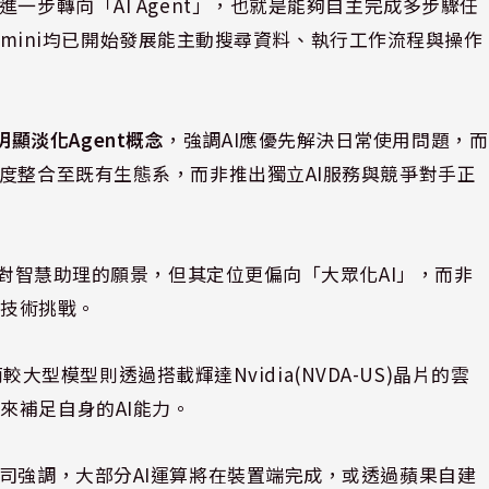
一步轉向「AI Agent」，也就是能夠自主完成多步驟任
與Gemini均已開始發展能主動搜尋資料、執行工作流程與操作
明顯淡化Agent概念
，強調AI應優先解決日常使用問題，而
深度整合至既有生態系，而非推出獨立AI服務與競爭對手正
前對智慧助理的願景，但其定位更偏向「大眾化AI」，而非
其技術挑戰。
而較大型模型則透過搭載輝達Nvidia(NVDA-US)晶片的雲
來補足自身的AI能力。
公司強調，大部分AI運算將在裝置端完成，或透過蘋果自建