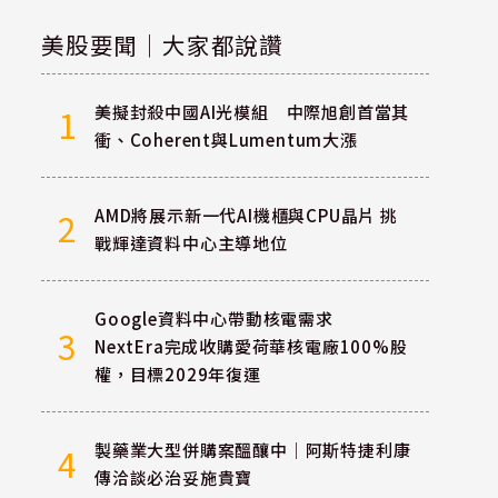
美股要聞｜大家都說讚
美擬封殺中國AI光模組 中際旭創首當其
1
衝、Coherent與Lumentum大漲
AMD將展示新一代AI機櫃與CPU晶片 挑
2
戰輝達資料中心主導地位
Google資料中心帶動核電需求
3
NextEra完成收購愛荷華核電廠100%股
權，目標2029年復運
製藥業大型併購案醞釀中｜阿斯特捷利康
4
傳洽談必治妥施貴寶