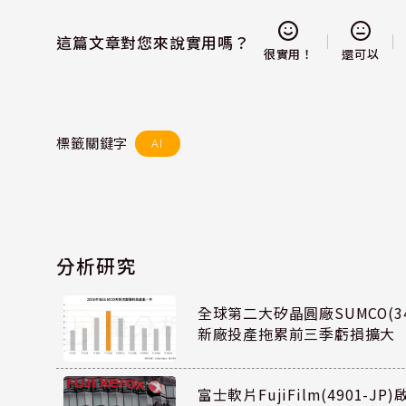
這篇文章對您來說實用嗎？
還可以
很實用！
標籤關鍵字
AI
分析研究
全球第二大矽晶圓廠SUMCO(34
新廠投產拖累前三季虧損擴大
富士軟片FujiFilm(4901-J