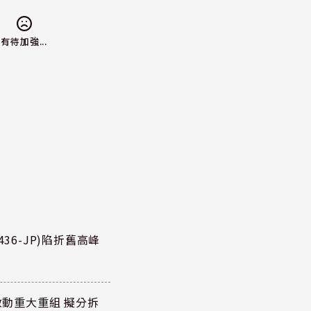
有待加強...
36-JP)陷折舊高峰
P)啟動重大重組 擬分拆