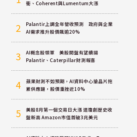
衝、Coherent與Lumentum大漲
Palantir上調全年營收預測 政府與企業
2
AI需求推升股價飆逾20%
AI概念股領軍 美股開盤有望續揚
3
Palantir、Caterpillar財測報喜
蘋果財測不如預期，AI資料中心搶晶片拖
4
累供應鏈，股價重挫近10%
美股8月第一個交易日大漲 道瓊創歷史收
5
盤新高 Amazon市值首破3兆美元