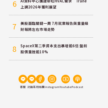
AI資料中心擴建帶旺HVAC需求 Trane
6
上調2026年獲利展望
美股面臨關鍵一周 7月就業報告與重量級
7
財報將左右市場走勢
SpaceX第二季資本支出暴增逾6倍 盤前
8
股價重挫逾10%
客服
討論區
粉絲團
Instagram
Youtube
Podcast