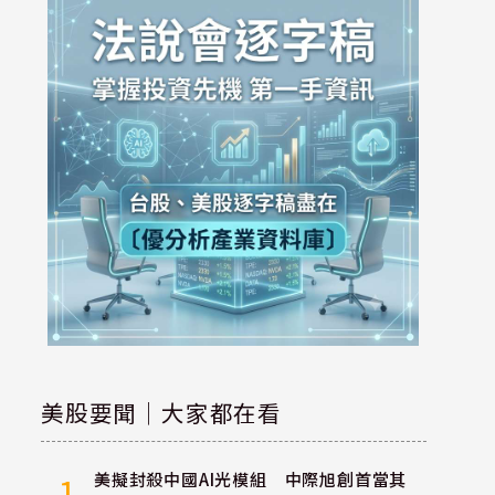
美股要聞｜大家都在看
美擬封殺中國AI光模組 中際旭創首當其
1