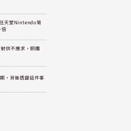
任天堂Nintendo第
一倍
雷射供不應求，銅纜
？
績超預期，背後透露這件事