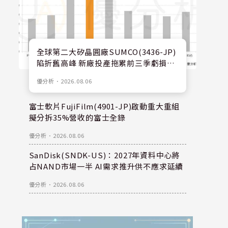
全球第二大矽晶圓廠SUMCO(3436-JP)
陷折舊高峰 新廠投產拖累前三季虧損擴
大
優分析
．
2026.08.06
富士軟片FujiFilm(4901-JP)啟動重大重組
擬分拆35%營收的富士全錄
優分析
．
2026.08.06
SanDisk(SNDK-US)：2027年資料中心將
占NAND市場一半 AI需求推升供不應求延續
優分析
．
2026.08.06