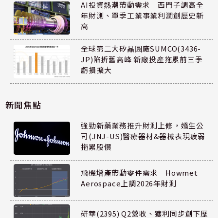
AI投資熱潮帶動需求 西門子調高全
年財測、單季工業事業利潤創歷史新
高
全球第二大矽晶圓廠SUMCO(3436-
JP)陷折舊高峰 新廠投產拖累前三季
虧損擴大
新聞焦點
強勁新藥業務推升財測上修，嬌生公
司(JNJ-US)醫療器材&器械表現疲弱
拖累股價
飛機增產帶動零件需求 Howmet
Aerospace上調2026年財測
研華(2395) Q2營收、獲利同步創下歷