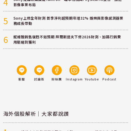
4
影像事業布局
5
Sony上修全年財測 首季淨利超預期年增32% 娛樂與影像感測器業
務成長帶動
6
妮維雅銷售復甦不如預期 拜爾斯道夫下修2026財測、加碼行銷費
用壓縮到獲利
客服
討論區
粉絲團
Instagram
Youtube
Podcast
海外個股解析｜大家都說讚