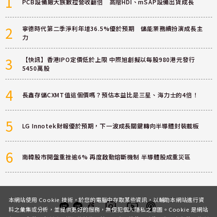
1
PCB設備廠大族數控營收翻倍 高階HDI、mSAP設備出貨成長
2
寧德時代第二季淨利年增36.5%優於預期 儲能業務續扮演成長主
力
3
【快訊】香港IPO定價低於上限 中際旭創擬以每股980港元發行
5450萬股
4
長鑫存儲CXMT值這個價嗎？預估本益比是三星、海力士的4倍！
5
LG Innotek財報優於預期，下一波成長關鍵轉向半導體封裝載板
6
南韓股市開盤重挫逾6% 再度啟動熔斷機制 半導體股成重災區
本網站使用 Cookie 技術，於您的電腦中存取某些資訊，以輔助本網站進行資
料之彙集或分析，並提供更好的服務，無侵犯個人隱私之意圖。Cookie 是網站