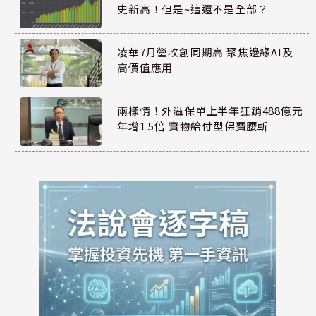
史新高！但是~這還不是全部？
凌華7月營收創同期高 聚焦邊緣AI及
高價值應用
兩樣情！外溢保單上半年狂銷488億元
年增1.5倍 實物給付型保費腰斬