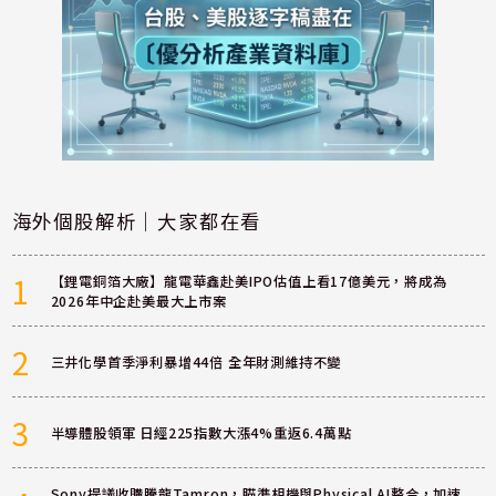
海外個股解析｜大家都在看
1
【鋰電銅箔大廠】龍電華鑫赴美IPO估值上看17億美元，將成為
2026年中企赴美最大上市案
2
三井化學首季淨利暴增44倍 全年財測維持不變
3
半導體股領軍 日經225指數大漲4%重返6.4萬點
Sony提議收購騰龍Tamron，瞄準相機與Physical AI整合，加速