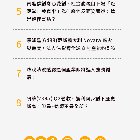
買進群創身心受創？杜金龍親自下場「吃
5
便當」被套牢！為什麼他反而笑著說：這
是絕佳買點？
環球晶(6488)更新義大利 Novara 廠火
6
災進度，法人估影響全球 8 吋產能約 5%
致茂法說透露這個產業即將進入強勁循
7
環！
研華(2395) Q2營收、獲利同步創下歷史
8
新高！但是~這還不是全部？