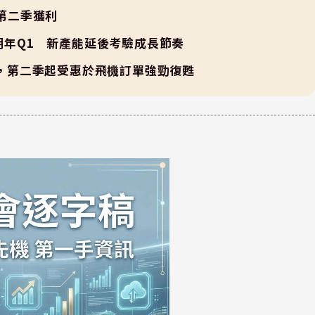
累第二季獲利
到明年Q1 新產能延後考驗成長節奏
新高，第二季起受惠於飛機訂單強勁復甦