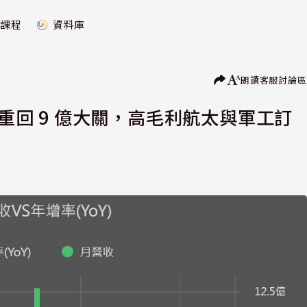
課程
資料庫
朗讀
客服
討論區
.5% 重回 9 億大關，高毛利航太與軍工訂