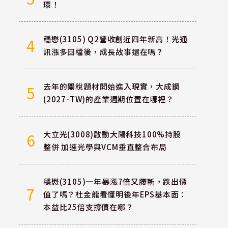
環！
穩懋(3105) Q2營收創近四年新高！光通
4
訊漲多回檔後，成長故事還在嗎？
去年的關稅題材開始進入現實，大成鋼
5
(2027-TW)的產業週期位置在哪裡？
大立光(3008)啟動大陽科技100%持股
6
整併 加速光學與VCM垂直整合布局
穩懋(3105)一年暴漲7倍又腰斬，跌出價
7
值了嗎？杜金龍看懂明後年EPS基本面：
本益比25倍支撐價在哪？