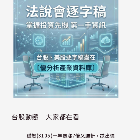
台股動態｜大家都在看
穩懋(3105)一年暴漲7倍又腰斬，跌出價