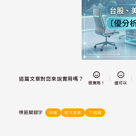
這篇文章對您來說實用嗎？
還可以
很實用！
標籤關鍵字
榮剛
航太產業
不銹鋼