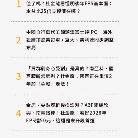
1
值了嗎？杜金龍看懂明後年EPS基本面：
本益比25倍支撐價在哪？
中國自行車代工龍頭津富士達IPO 海外
2
設廠搶歐美訂單，巨大、美利達同步調整
布局
「買群創身心受創」是真的？南亞科、國
3
巨腰斬怎麼辦？杜金龍：國巨正在重演2
年前「華城」走法！
金居、尖點腰斬後換誰漲？ABF載板欣
4
興、南電接棒！杜金龍：看好2028年
EPS達50元，這檔是末升段首選