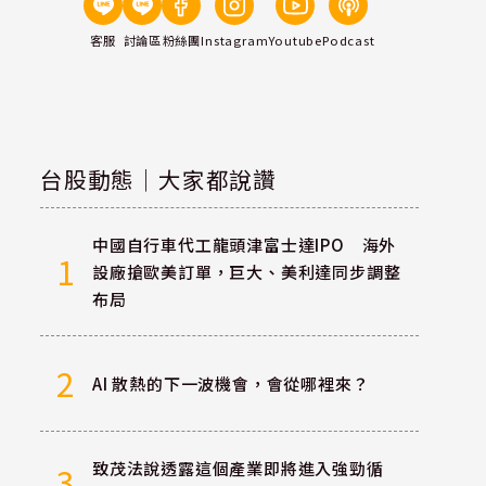
客服
討論區
粉絲團
Instagram
Youtube
Podcast
台股動態｜大家都說讚
中國自行車代工龍頭津富士達IPO 海外
1
設廠搶歐美訂單，巨大、美利達同步調整
布局
2
AI 散熱的下一波機會，會從哪裡來？
致茂法說透露這個產業即將進入強勁循
3