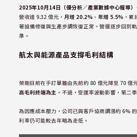
2025年10月14日（優分析／產業數據中心報導）
營收達 9.32 億元，
月增 20.2%
、
年增 5.5%
，累計
著設備修復與生產步調恢復正常，營運逐步回到軌道
準。
航太與能源產品支撐毛利結構
榮剛目前在手訂單雖由先前約 80 億元降至 70
高毛利終端為主
。不過，受匯率波動影響，第二季毛
為因應成本壓力，公司已與客戶協商調漲約 6% 的
利率仍可能較去年略為走低。