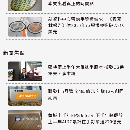
本支出看真正的時間點
AI資料中心帶動半導體需求 《麥克
林報告》估2027年市場規模突破2.2兆
美元
新聞焦點
熙特爾上半年大賺逾半股本 擬發CB進
軍美、澳市場
聯發科7月營收485億元 年增12%創同
期高
華城上半年EPS 6.52元 下半年將優於
上半年AIDC累計在手訂單達220億元