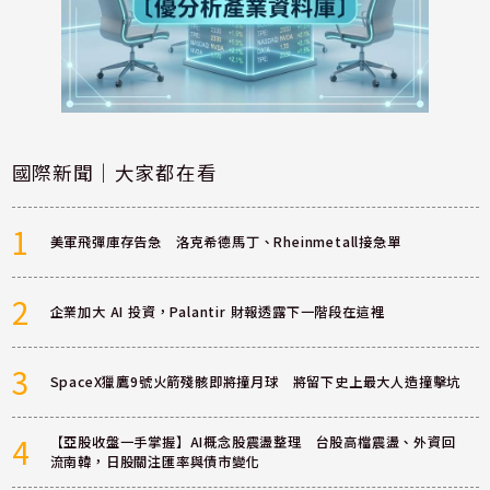
國際新聞｜大家都在看
1
美軍飛彈庫存告急 洛克希德馬丁、Rheinmetall接急單
2
企業加大 AI 投資，Palantir 財報透露下一階段在這裡
3
SpaceX獵鷹9號火箭殘骸即將撞月球 將留下史上最大人造撞擊坑
4
【亞股收盤一手掌握】AI概念股震盪整理 台股高檔震盪、外資回
流南韓，日股關注匯率與債市變化