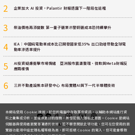
2
企業加大 AI 投資，Palantir 財報透露下一階段在這裡
3
柴油價格再添變數 第一量子礦業示警銅礦成本恐持續攀升
4
IEA：中國純電動車成本比已開發國家低35% 出口勁增帶動全球電
動車滲透率提升
5
AI投資疑慮衝擊市場情緒 亞洲股市震盪整理、微軟與Meta財報反
應兩樣情
6
三井不動產設熊本研發中心 布局實體AI與下一代半導體技術
本網站使用 Cookie 技術，於您的電腦中存取某些資訊，以輔助本網站進行資
料之彙集或分析，並提供更好的服務，無侵犯個人隱私之意圖。Cookie 是網站
伺服器與使用者瀏覽器溝通的技術，若不願意開放此項功能，您可在您使用的瀏
客服
討論區
粉絲團
Instagram
Youtube
Podcast
覽器功能項中設定隱私權等級為高，即可拒絕 Cookie 的寫入，但可能會導致