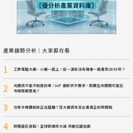
產業趨勢分析｜大家都在看
1
工業電腦大廠、小廠一起上！這一波有沒有機會一路看到2030年？
2
光通訊不能不知道的事！InP 雷射供不應求，銅纜生命週期可能比
市場預期更長？
3
功率半導體缺貨正在醞釀？從大廠資本支出看真正的時間點
4
銅價逼近高點！全球銅庫存大減 供需拉鋸加劇