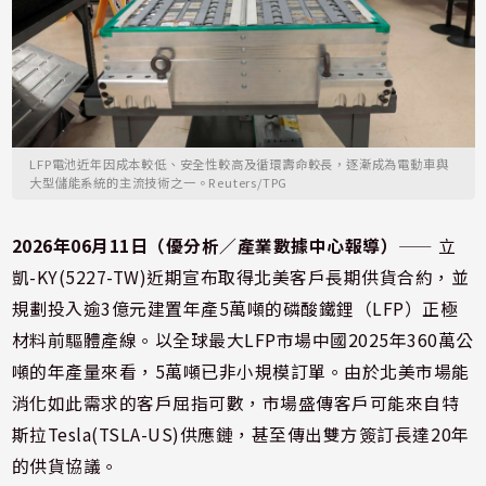
LFP電池近年因成本較低、安全性較高及循環壽命較長，逐漸成為電動車與
大型儲能系統的主流技術之一。Reuters/TPG
2026年06月11日（優分析／產業數據中心報導）
⸺ 立
凱-KY(5227-TW)近期宣布取得北美客戶長期供貨合約，並
規劃投入逾3億元建置年產5萬噸的磷酸鐵鋰（LFP）正極
材料前驅體產線。以全球最大LFP市場中國2025年360萬公
噸的年產量來看，5萬噸已非小規模訂單。由於北美市場能
消化如此需求的客戶屈指可數，市場盛傳客戶可能來自特
斯拉Tesla(TSLA-US)供應鏈，甚至傳出雙方簽訂長達20年
的供貨協議。