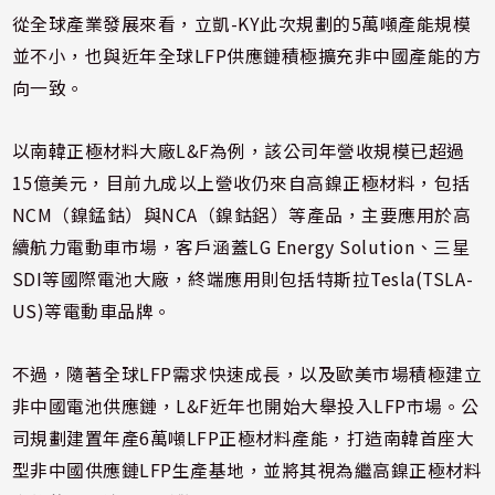
從全球產業發展來看，立凱-KY此次規劃的5萬噸產能規模
並不小，也與近年全球LFP供應鏈積極擴充非中國產能的方
向一致。
以南韓正極材料大廠L&F為例，該公司年營收規模已超過
15億美元，目前九成以上營收仍來自高鎳正極材料，包括
NCM（鎳錳鈷）與NCA（鎳鈷鋁）等產品，主要應用於高
續航力電動車市場，客戶涵蓋LG Energy Solution、三星
SDI等國際電池大廠，終端應用則包括特斯拉Tesla(TSLA-
US)等電動車品牌。
不過，隨著全球LFP需求快速成長，以及歐美市場積極建立
非中國電池供應鏈，L&F近年也開始大舉投入LFP市場。公
司規劃建置年產6萬噸LFP正極材料產能，打造南韓首座大
型非中國供應鏈LFP生產基地，並將其視為繼高鎳正極材料