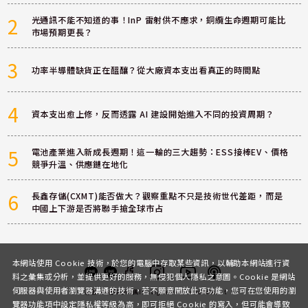
2
光通訊不能不知道的事！InP 雷射供不應求，銅纜生命週期可能比
市場預期更長？
3
功率半導體缺貨正在醞釀？從大廠資本支出看真正的時間點
4
資本支出愈上修，反而透露 AI 建設開始進入不同的投資周期？
5
電池產業進入新成長週期！這一輪的三大趨勢：ESS接棒EV、價格
競爭升溫、供應鏈在地化
6
長鑫存儲(CXMT)能否做大？觀察重點不只是技術世代差距，而是
中國上下游是否將聯手搶全球市占
本網站使用 Cookie 技術，於您的電腦中存取某些資訊，以輔助本網站進行資
料之彙集或分析，並提供更好的服務，無侵犯個人隱私之意圖。Cookie 是網站
伺服器與使用者瀏覽器溝通的技術，若不願意開放此項功能，您可在您使用的瀏
客服
討論區
粉絲團
Instagram
Youtube
Podcast
覽器功能項中設定隱私權等級為高，即可拒絕 Cookie 的寫入，但可能會導致