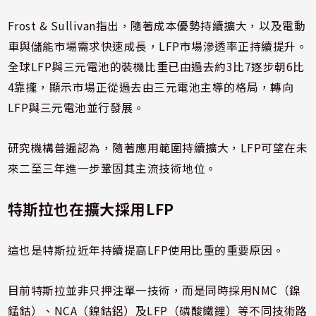
Frost & Sullivan指出，隨著成本優勢持續擴大，以及電動
車與儲能市場需求快速成長，LFP市場滲透率正持續提升。
全球LFP與三元電池的裝機比重已由過去約3比7逐步朝6比
4靠攏，顯示市場正從過去由三元電池主導的格局，轉向
LFP與三元電池並行發展。
研究機構普遍認為，隨著應用範圍持續擴大，LFP可望在未
來二至三年進一步鞏固其主流技術地位。
特斯拉也在擴大採用LFP
這也是特斯拉近年持續提高LFP使用比重的重要原因。
目前特斯拉並非只押注單一技術，而是同時採用NMC（鎳
錳鈷）、NCA（鎳鈷鋁）及LFP（磷酸鐵鋰）等不同技術路