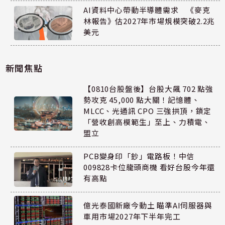
AI資料中心帶動半導體需求 《麥克
林報告》估2027年市場規模突破2.2兆
美元
新聞焦點
【0810台股盤後】台股大飆 702 點強
勢攻克 45,000 點大關！記憶體、
MLCC、光通訊 CPO 三強拱頂，鎖定
「營收創高模範生」至上、力積電、
盟立
PCB變身印「鈔」電路板！中信
009828卡位龍頭商機 看好台股今年還
有高點
億光泰國新廠今動土 瞄準AI伺服器與
車用市場2027年下半年完工