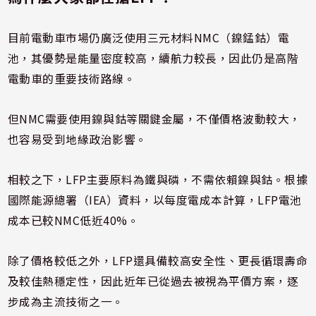
目前電動車市場仍廣泛使用三元材料NMC（鎳錳鈷）電
池，其優勢是能量密度較高，續航力較長，因此仍是高階
電動車的重要技術路線。
但NMC需要使用鎳與鈷等關鍵金屬，不僅價格波動較大，
也容易受到地緣政治影響。
相較之下，LFP主要原料為鐵與磷，不需依賴鎳與鈷。根據
國際能源總署（IEA）資料，以每度電成本計算，LFP電池
成本已較NMC低近40%。
除了價格較低之外，LFP還具備較高安全性、更長循環壽命
及較佳熱穩定性，因此近年已從過去被視為平價方案，逐
步成為主流技術之一。