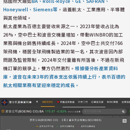
括國際大廠如
BA、
Rolls-
Royce、GE、SAFRAN、
Honeywell、Siemens等
，涵蓋航太、工業應用、半導體
與其他領域。
航太產業為百德主要營收來源之一，2023年營收占比為
26%，空中巴士和波音交機量增加，帶動WINBRO的加工
業務與機台銷售持續成長。2024年，空中巴士共交付766
架飛機，穩居全球飛機製造業的第一名，其次波音因內部
問題及監管限制，2024年交付量雖有所落後，不過在新飛
機訂單的競爭上，雙方仍然激烈。
根據優分析產業資料
庫，波音在未來3年的資本支出依舊持續上行，表示百德的
航太相關業務有望迎來穩定的成長。