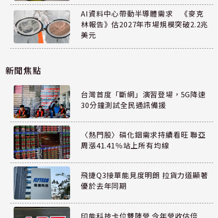
AI資料中心帶動半導體需求 《麥克
林報告》估2027年市場規模突破2.2兆
美元
新聞焦點
台灣首度「斷網」演習登場，5G降速
30分鐘測試全民通訊備援
〈熱門股〉磷化銦需求持續看旺 聯亞
周漲41.41％站上所有均線
飛捷Q3接單能見度明朗 拉貨力道顯著
優於去年同期
印能科技卡位雙陣營 今年營收估倍