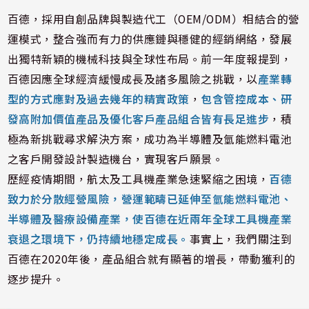
百德，採用自創品牌與製造代工（OEM/ODM）相結合的營
運模式，整合強而有力的供應鏈與穩健的經銷網絡，發展
出獨特新穎的機械科技與全球性布局。前一年度報提到，
百德因應全球經濟緩慢成長及諸多風險之挑戰，以
產業轉
型的方式應對及過去幾年的精實政策
，
包含管控成本、研
發高附加價值產品及優化客戶產品組合皆有長足進步
，積
極為新挑戰尋求解決方案，成功為半導體及氫能燃料電池
之客戶開發設計製造機台，實現客戶願景。
歷經疫情期間，航太及工具機產業急速緊縮之困境，
百德
致力於分散經營風險，營運範疇已延伸至氫能燃料電池、
半導體及醫療設備產業，使百德在近兩年全球工具機產業
衰退之環境下，仍持續地穩定成長。
事實上，我們關注到
百德在2020年後，產品組合就有顯著的增長，帶動獲利的
逐步提升。