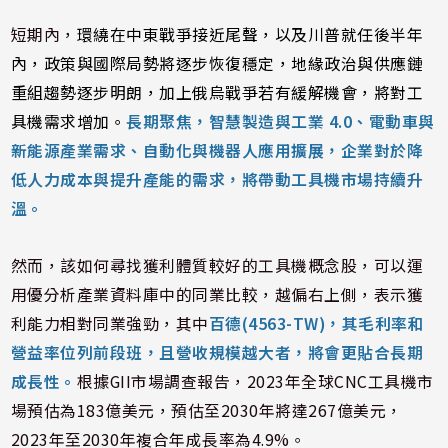
短期內，
環繞在中東戰爭接近尾聲，以及川普就任後半年
內，政策與國際局勢將逐步恢復穩定，地緣政治與供應鏈
重組趨勢逐步明朗，加上俄烏戰爭若有緩解機會，將對工
具機需求增加。
長期聚焦，智慧製造與工業 4.0、電動車與
新能源產業需求、自動化與機器人應用擴展，企業對於降
低人力成本與提升產能的需求，將帶動工具機市場持續升
溫。
然而，該如何尋找獲利體質較好的工具機概念股，可以運
用優分析產業資料庫中的同業比較，越偏右上側，表示獲
利能力相對同業強勁，其中
百德(4563-TW)，其毛利率和
營益率位列前段班，且營收規模越大者，將會更貼合長期
成長性。
根據GII市場調查報告，2023年全球CNC工具機市
場預估為183億美元，預估至2030年將達267億美元，
2023年至2030年複合年成長率為4.9%。