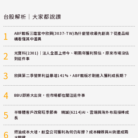
台股解析｜大家都說讚
1
ABF載板三雄當中欣興(3037-TW)為什麼營收最先創高？從產品結
構看懂其中差異
2
光寶科(2301)｜法人全面上修今、明兩年獲利預估，原來市場沒估
到這件事
3
欣興第二季營業利益暴增141%，ABF載板才剛進入獲利成長期？
4
BBU即將大出貨，但市場都在關注這件事
5
半導體客戶改寫旺季節奏 精誠(6214)AI、雲端與海外布局接棒成
長
6
燃油成本大增，航空公司獲利為何仍有撐？成本轉嫁與AI貨運成兩
大關鍵