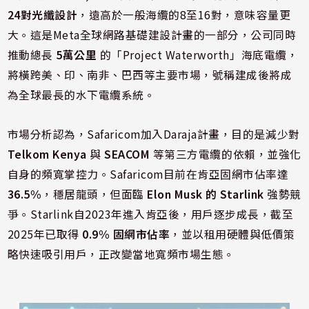
24對光纖設計
，遠高於一般海纜的8至16對，意味容量更
大。這是Meta全球網路基礎建設計畫的一部分，公司同時
推動總長
5萬公里
的「Project Waterworth」海底電纜，
將橫跨美、印、南非、巴西等主要市場，號稱建成後將成
為全球最長的水下電纜系統。
市場分析認為，Safaricom加入Daraja計畫，目的是減少對
Telkom Kenya
與
SEACOM
等第三方電纜的依賴，並強化
自身的頻寬掌控力。Safaricom目前在肯亞固網市佔率達
36.5%
，穩居龍頭，但面臨
Elon Musk 的 Starlink
強勢競
爭。Starlink自2023年進入肯亞後，用戶逐步成長，截至
2025年已取得
0.9% 固網市佔率
，並以租用硬體與低價策
略快速吸引用戶，正改變當地寬頻市場生態。