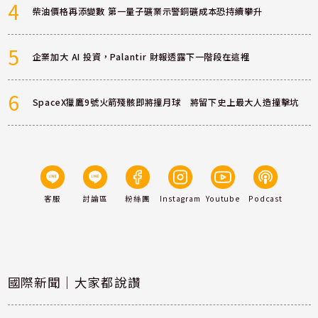
4
柴油價格再添變數 第一量子礦業示警銅礦成本恐持續攀升
5
企業加大 AI 投資，Palantir 財報透露下一階段在這裡
6
SpaceX獵鷹9號火箭殘骸即將撞月球 將留下史上最大人造撞擊坑
客服
討論區
粉絲團
Instagram
Youtube
Podcast
國際新聞｜大家都說讚