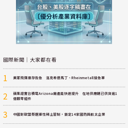
國際新聞｜大家都在看
1
美軍飛彈庫存告急 洛克希德馬丁、Rheinmetall接急單
2
蘋果證實台積電Arizona廠產能快速提升 在地供應鏈已供貨逾1
億顆零組件
3
中國對歐盟祭選擇性稀土管制，鎖定14家國防與航太企業