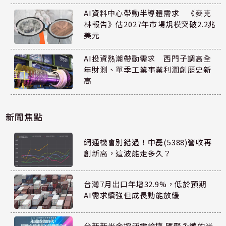
AI資料中心帶動半導體需求 《麥克
林報告》估2027年市場規模突破2.2兆
美元
AI投資熱潮帶動需求 西門子調高全
年財測、單季工業事業利潤創歷史新
高
新聞焦點
網通機會別錯過！中磊(5388)營收再
創新高，這波能走多久？
台灣7月出口年增32.9%，低於預期
AI需求續強但成長動能放緩
台新新光金控淨零論壇 匯聚永續的光