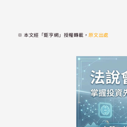
※ 本文經「鉅亨網」授權轉載，
原文出處