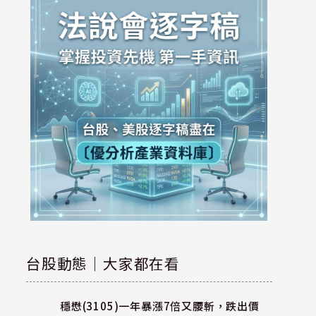
台股動態｜大家都在看
穩懋(3105)一年暴漲7倍又腰斬，跌出價