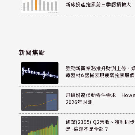
新廠投產拖累前三季虧損擴大
新聞焦點
強勁新藥業務推升財測上修，嬌生
療器材&器械表現疲弱拖累股價
飛機增產帶動零件需求 Howmet
2026年財測
研華(2395) Q2營收、獲利
是~這還不是全部？