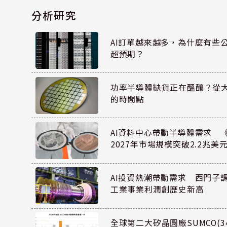
分析研究
AI訂單越來越多，為什麼有些
超預期？
功率半導體缺貨正在醞釀？從
的時間點
AI資料中心帶動半導體需求 
2027年市場規模突破2.2兆美
AI投資熱潮帶動需求 西門子
工業事業利潤創歷史新高
全球第二大矽晶圓廠SUMCO(34