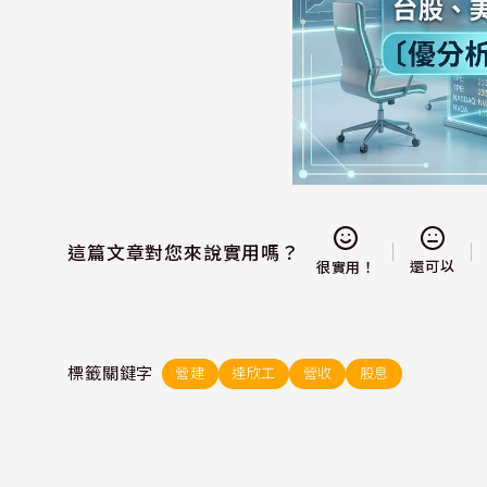
這篇文章對您來說實用嗎？
還可以
很實用！
標籤關鍵字
營建
達欣工
營收
股息