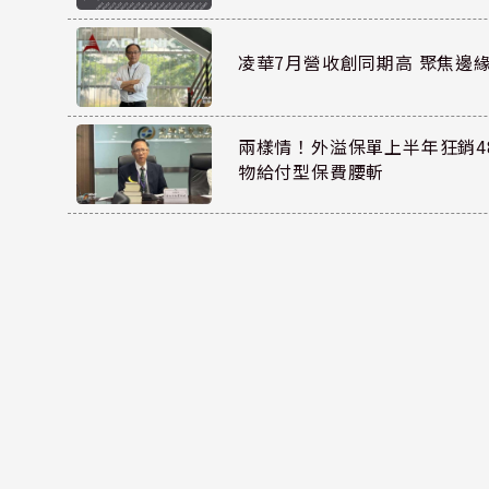
凌華7月營收創同期高 聚焦邊緣
兩樣情！外溢保單上半年狂銷48
物給付型保費腰斬