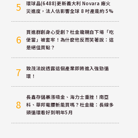
環球晶(6488)更新義大利 Novara 廠火
5
災進度，法人估影響全球 8 吋產能約 5%
買進群創身心受創？杜金龍親自下場「吃
6
便當」被套牢！為什麼他反而笑著說：這
是絕佳買點？
致茂法說透露這個產業即將進入強勁循
7
環！
長鑫存儲暴漲吸金、海力士重挫！南亞
8
科、華邦電腰斬能買嗎？杜金龍：長線多
頭循環看好到明年5月