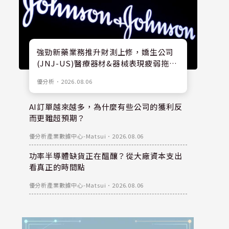
強勁新藥業務推升財測上修，嬌生公司
(JNJ-US)醫療器材&器械表現疲弱拖累
股價
優分析
．
2026.08.06
AI訂單越來越多，為什麼有些公司的獲利反
而更難超預期？
優分析產業數據中心-Matsui
．
2026.08.06
功率半導體缺貨正在醞釀？從大廠資本支出
看真正的時間點
優分析產業數據中心-Matsui
．
2026.08.06