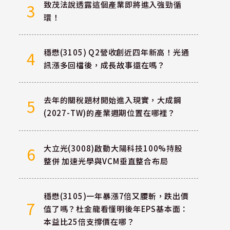
致茂法說透露這個產業即將進入強勁循
3
環！
穩懋(3105) Q2營收創近四年新高！光通
4
訊漲多回檔後，成長故事還在嗎？
去年的關稅題材開始進入現實，大成鋼
5
(2027-TW)的產業週期位置在哪裡？
大立光(3008)啟動大陽科技100%持股
6
整併 加速光學與VCM垂直整合布局
穩懋(3105)一年暴漲7倍又腰斬，跌出價
7
值了嗎？杜金龍看懂明後年EPS基本面：
本益比25倍支撐價在哪？