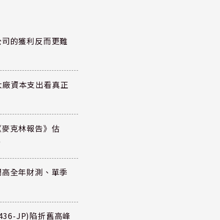
公司的獲利反而更難
大廠資本支出看真正
《麥克林報告》估
元
調高全年財測、單季
36-JP)陷折舊高峰