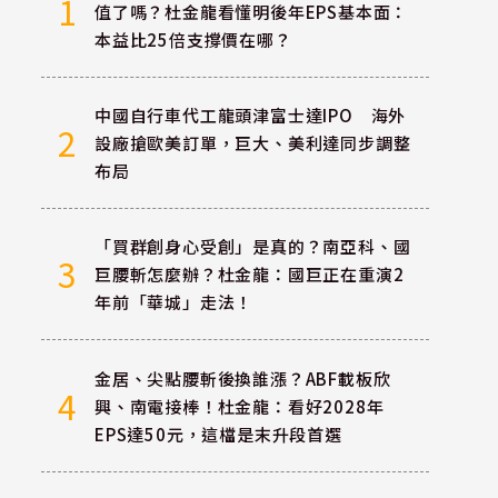
1
值了嗎？杜金龍看懂明後年EPS基本面：
本益比25倍支撐價在哪？
中國自行車代工龍頭津富士達IPO 海外
2
設廠搶歐美訂單，巨大、美利達同步調整
布局
「買群創身心受創」是真的？南亞科、國
3
巨腰斬怎麼辦？杜金龍：國巨正在重演2
年前「華城」走法！
金居、尖點腰斬後換誰漲？ABF載板欣
4
興、南電接棒！杜金龍：看好2028年
EPS達50元，這檔是末升段首選