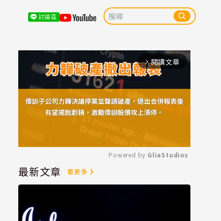
討論區
閱讀文章
arrow_forward_ios
Powered by 
GliaStudios
最新文章
看更多
Mute