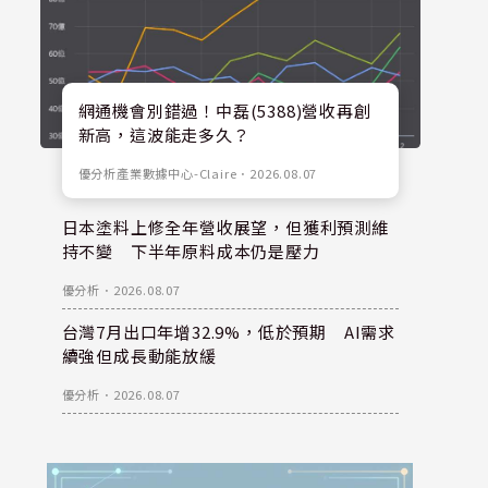
網通機會別錯過！中磊(5388)營收再創
新高，這波能走多久？
優分析產業數據中心-Claire
．
2026.08.07
日本塗料上修全年營收展望，但獲利預測維
持不變 下半年原料成本仍是壓力
優分析
．
2026.08.07
台灣7月出口年增32.9%，低於預期 AI需求
續強但成長動能放緩
優分析
．
2026.08.07