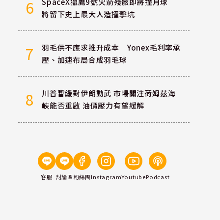
SpaceX獵鷹9號火箭殘骸即將撞月球
6
將留下史上最大人造撞擊坑
羽毛供不應求推升成本 Yonex毛利率承
7
壓、加速布局合成羽毛球
川普暫緩對伊朗動武 市場關注荷姆茲海
8
峽能否重啟 油價壓力有望緩解
客服
討論區
粉絲團
Instagram
Youtube
Podcast