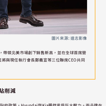
圖片來源: 達志影像
區CEO，帶領北美市場創下銷售新高，並在全球首席營
任將與現任執行會長鄭義宣等三位聯席CEO共同
貼削減
政策，Hyundai與Kia顯然承受巨大壓力。兩品牌在