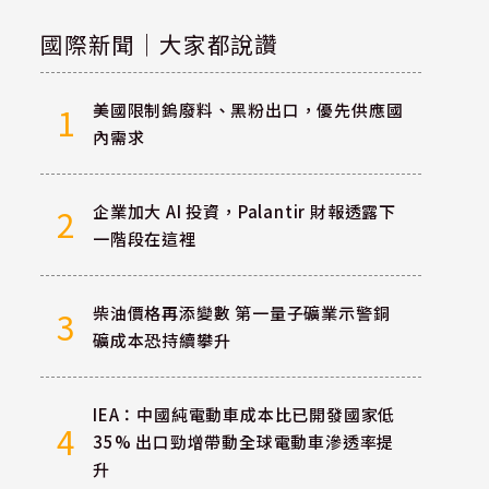
國際新聞｜大家都說讚
美國限制鎢廢料、黑粉出口，優先供應國
1
內需求
企業加大 AI 投資，Palantir 財報透露下
2
一階段在這裡
柴油價格再添變數 第一量子礦業示警銅
3
礦成本恐持續攀升
IEA：中國純電動車成本比已開發國家低
4
35% 出口勁增帶動全球電動車滲透率提
升