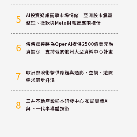
AI投資疑慮衝擊市場情緒 亞洲股市震盪
5
整理、微軟與Meta財報反應兩樣情
傳傳輝達將為OpenAI提供2500億美元融
6
資擔保 支持俄亥俄州大型資料中心計畫
歐洲熱浪衝擊供應鏈與通膨，空調、避險
7
需求同步升溫
三井不動產設熊本研發中心 布局實體AI
8
與下一代半導體技術