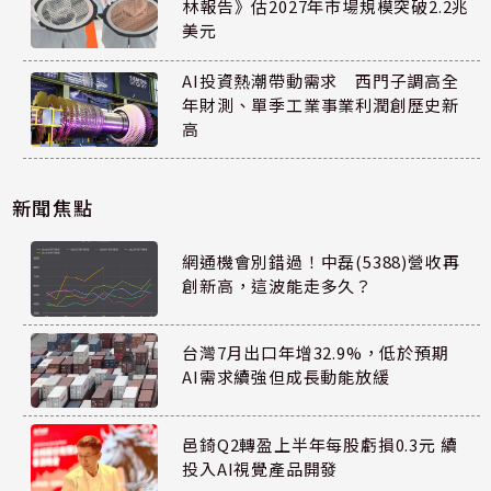
林報告》估2027年市場規模突破2.2兆
美元
AI投資熱潮帶動需求 西門子調高全
年財測、單季工業事業利潤創歷史新
高
新聞焦點
網通機會別錯過！中磊(5388)營收再
創新高，這波能走多久？
台灣7月出口年增32.9%，低於預期
AI需求續強但成長動能放緩
邑錡Q2轉盈上半年每股虧損0.3元 續
投入AI視覺產品開發