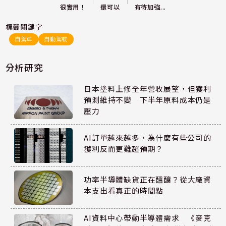
還可以
很實用！
有待加強...
標籤關鍵字
自駕車
自動駕駛
分析研究
日本塗料上修全年營收展望，但獲利
預測維持不變 下半年原料成本仍是
壓力
AI訂單越來越多，為什麼有些公司的
獲利反而更難超預期？
功率半導體缺貨正在醞釀？從大廠資
本支出看真正的時間點
AI資料中心帶動半導體需求 《麥克