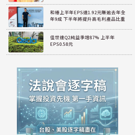
和椿上半年EPS達1.92元賺逾去年全
年9成 下半年將提升高毛利產品比重
佳世達Q2純益季增87% 上半年
EPS0.58元