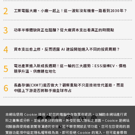
2
工業電腦大廠、小廠一起上！這一波有沒有機會一路看到2030年？
3
功率半導體缺貨正在醞釀？從大廠資本支出看真正的時間點
4
資本支出愈上修，反而透露 AI 建設開始進入不同的投資周期？
5
電池產業進入新成長週期！這一輪的三大趨勢：ESS接棒EV、價格
競爭升溫、供應鏈在地化
6
長鑫存儲(CXMT)能否做大？觀察重點不只是技術世代差距，而是
中國上下游是否將聯手搶全球市占
本網站使用 Cookie 技術，於您的電腦中存取某些資訊，以輔助本網站進行資
料之彙集或分析，並提供更好的服務，無侵犯個人隱私之意圖。Cookie 是網站
伺服器與使用者瀏覽器溝通的技術，若不願意開放此項功能，您可在您使用的瀏
客服
討論區
粉絲團
Instagram
Youtube
Podcast
覽器功能項中設定隱私權等級為高，即可拒絕 Cookie 的寫入，但可能會導致