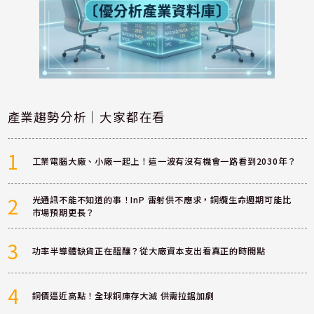
產業趨勢分析｜大家都在看
1
工業電腦大廠、小廠一起上！這一波有沒有機會一路看到2030年？
2
光通訊不能不知道的事！InP 雷射供不應求，銅纜生命週期可能比
市場預期更長？
3
功率半導體缺貨正在醞釀？從大廠資本支出看真正的時間點
4
銅價逼近高點！全球銅庫存大減 供需拉鋸加劇