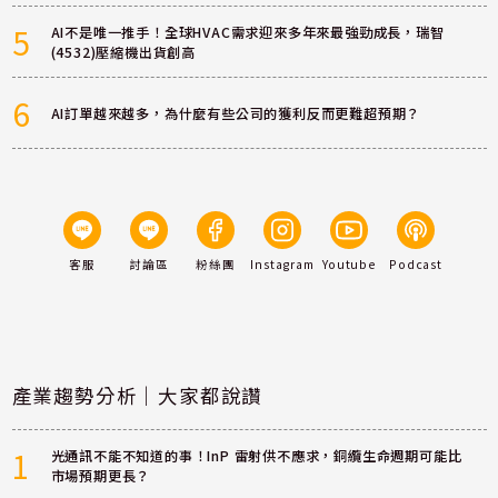
5
AI不是唯一推手！全球HVAC需求迎來多年來最強勁成長，瑞智
(4532)壓縮機出貨創高
6
AI訂單越來越多，為什麼有些公司的獲利反而更難超預期？
客服
討論區
粉絲團
Instagram
Youtube
Podcast
產業趨勢分析｜大家都說讚
1
光通訊不能不知道的事！InP 雷射供不應求，銅纜生命週期可能比
市場預期更長？