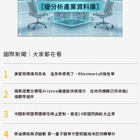
國際新聞｜大家都在看
1
美軍飛彈庫存告急 洛克希德馬丁、Rheinmetall接急單
2
蘋果證實台積電Arizona廠產能快速提升 在地供應鏈已供貨逾1
億顆零組件
3
中國對歐盟祭選擇性稀土管制，鎖定14家國防與航太企業
4
柴油價格再添變數 第一量子礦業示警銅礦成本恐持續攀升