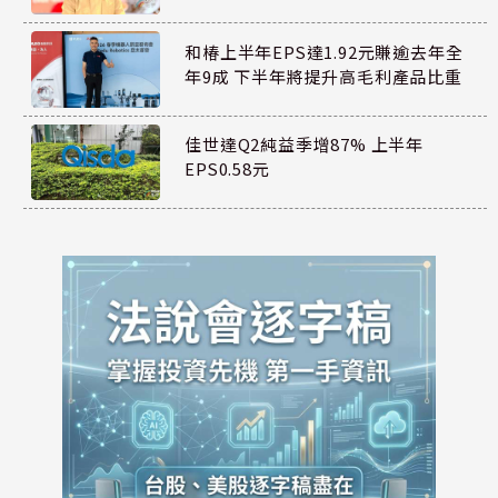
和椿上半年EPS達1.92元賺逾去年全
年9成 下半年將提升高毛利產品比重
佳世達Q2純益季增87% 上半年
EPS0.58元