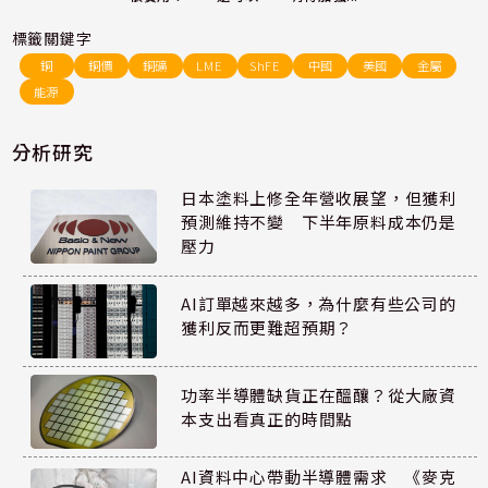
標籤關鍵字
銅
銅價
銅礦
LME
ShFE
中國
美國
金屬
能源
分析研究
日本塗料上修全年營收展望，但獲利
預測維持不變 下半年原料成本仍是
壓力
AI訂單越來越多，為什麼有些公司的
獲利反而更難超預期？
功率半導體缺貨正在醞釀？從大廠資
本支出看真正的時間點
AI資料中心帶動半導體需求 《麥克