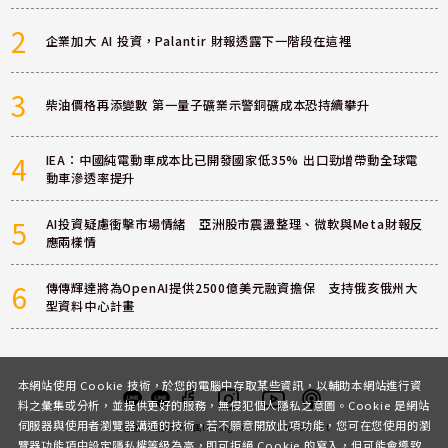
2
企業加大 AI 投資，Palantir 財報透露下一階段在這裡
3
柴油價格再添變數 第一量子礦業示警銅礦成本恐持續攀升
4
IEA：中國純電動車成本比已開發國家低35% 出口勁增帶動全球電
動車滲透率提升
5
AI投資疑慮衝擊市場情緒 亞洲股市震盪整理、微軟與Meta財報反
應兩樣情
6
傳傳輝達將為OpenAI提供2500億美元融資擔保 支持俄亥俄州大
型資料中心計畫
本網站使用 Cookie 技術，於您的電腦中存取某些資訊，以輔助本網站進行資
料之彙集或分析，並提供更好的服務，無侵犯個人隱私之意圖。Cookie 是網站
伺服器與使用者瀏覽器溝通的技術，若不願意開放此項功能，您可在您使用的瀏
客服
討論區
粉絲團
Instagram
Youtube
Podcast
覽器功能項中設定隱私權等級為高，即可拒絕 Cookie 的寫入，但可能會導致