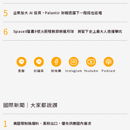
5
企業加大 AI 投資，Palantir 財報透露下一階段在這裡
6
SpaceX獵鷹9號火箭殘骸即將撞月球 將留下史上最大人造撞擊坑
客服
討論區
粉絲團
Instagram
Youtube
Podcast
國際新聞｜大家都說讚
1
美國限制鎢廢料、黑粉出口，優先供應國內需求