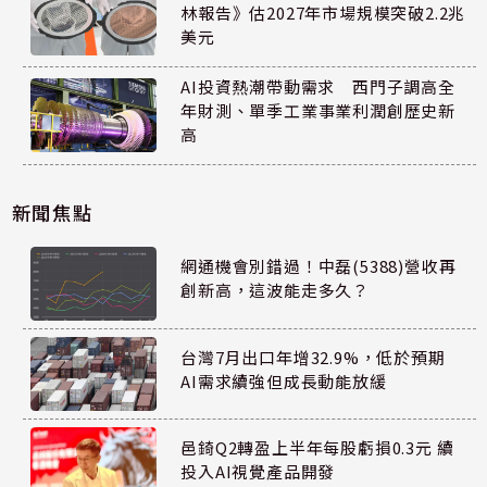
林報告》估2027年市場規模突破2.2兆
美元
AI投資熱潮帶動需求 西門子調高全
年財測、單季工業事業利潤創歷史新
高
新聞焦點
網通機會別錯過！中磊(5388)營收再
創新高，這波能走多久？
台灣7月出口年增32.9%，低於預期
AI需求續強但成長動能放緩
邑錡Q2轉盈上半年每股虧損0.3元 續
投入AI視覺產品開發