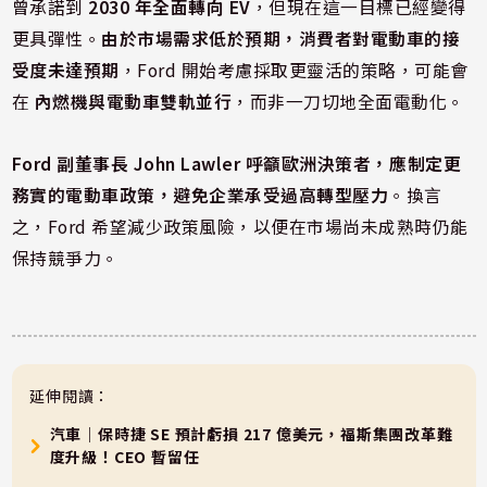
曾承諾到
2030 年全面轉向 EV
，但現在這一目標已經變得
更具彈性。
由於市場需求低於預期，消費者對電動車的接
受度未達預期
，Ford 開始考慮採取更靈活的策略，可能會
在
內燃機與電動車雙軌並行
，而非一刀切地全面電動化。
Ford 副董事長 John Lawler 呼籲歐洲決策者，應制定更
務實的電動車政策，避免企業承受過高轉型壓力
。換言
之，Ford 希望減少政策風險，以便在市場尚未成熟時仍能
保持競爭力。
延伸閱讀：
汽車｜保時捷 SE 預計虧損 217 億美元，福斯集團改革難
度升級！CEO 暫留任