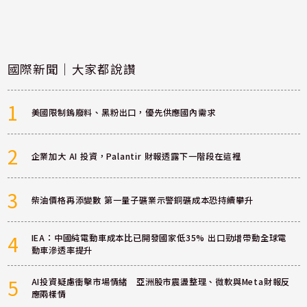
國際新聞｜大家都說讚
1
美國限制鎢廢料、黑粉出口，優先供應國內需求
2
企業加大 AI 投資，Palantir 財報透露下一階段在這裡
3
柴油價格再添變數 第一量子礦業示警銅礦成本恐持續攀升
4
IEA：中國純電動車成本比已開發國家低35% 出口勁增帶動全球電
動車滲透率提升
5
AI投資疑慮衝擊市場情緒 亞洲股市震盪整理、微軟與Meta財報反
應兩樣情