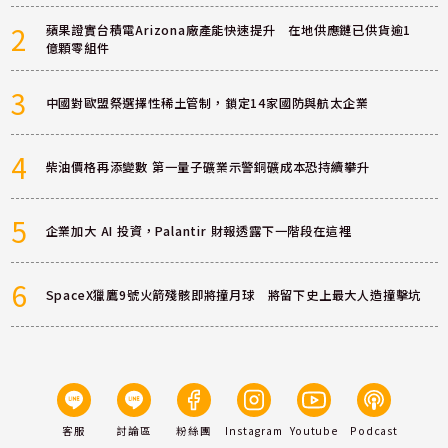
2
蘋果證實台積電Arizona廠產能快速提升 在地供應鏈已供貨逾1
億顆零組件
3
中國對歐盟祭選擇性稀土管制，鎖定14家國防與航太企業
4
柴油價格再添變數 第一量子礦業示警銅礦成本恐持續攀升
5
企業加大 AI 投資，Palantir 財報透露下一階段在這裡
6
SpaceX獵鷹9號火箭殘骸即將撞月球 將留下史上最大人造撞擊坑
客服
討論區
粉絲團
Instagram
Youtube
Podcast