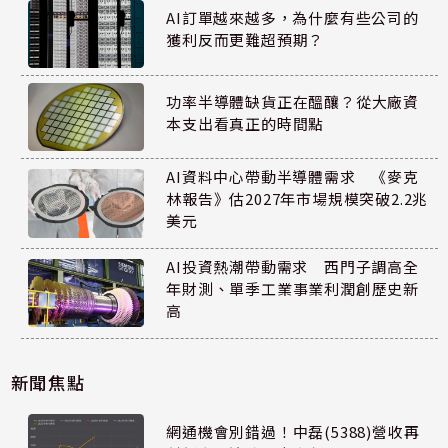
AI訂單越來越多，為什麼有些公司的
獲利反而更難超預期？
功率半導體缺貨正在醞釀？從大廠資
本支出看真正的時間點
AI資料中心帶動半導體需求 《麥克
林報告》估2027年市場規模突破2.2兆
美元
AI投資熱潮帶動需求 西門子調高全
年財測、單季工業事業利潤創歷史新
高
新聞焦點
網通機會別錯過！中磊(5388)營收再