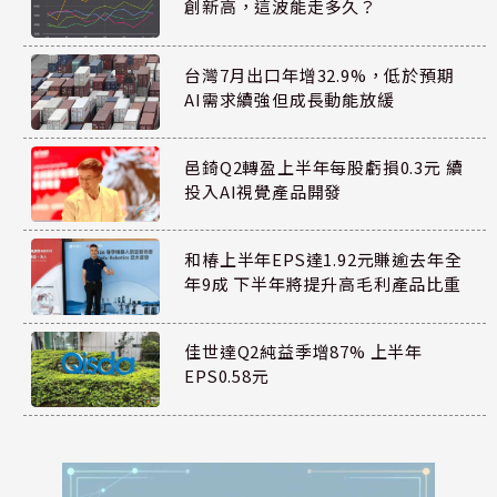
創新高，這波能走多久？
台灣7月出口年增32.9%，低於預期
AI需求續強但成長動能放緩
邑錡Q2轉盈上半年每股虧損0.3元 續
投入AI視覺產品開發
和椿上半年EPS達1.92元賺逾去年全
年9成 下半年將提升高毛利產品比重
佳世達Q2純益季增87% 上半年
EPS0.58元