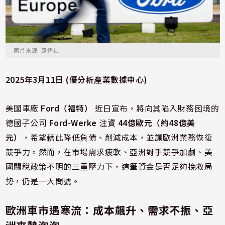
圖片來源: 路透社
2025年3月11日 (優分析產業數據中心)
美國車廠
Ford（福特）
近日宣布，將向其陷入財務困境的
德國子公司
Ford-Werke
注資
44億歐元（約48億美
元）
，希望藉此降低負債、削減成本，並讓歐洲業務恢復
競爭力。然而，在市場需求疲軟、亞洲對手競爭加劇、美
國關稅政策不明的三重壓力下，這筆資金是否足夠挽救局
勢，仍是一大問號。
歐洲車市遇寒流：成本飆升、需求不振、亞