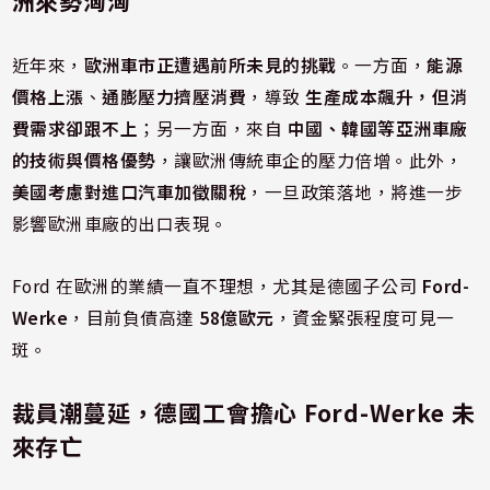
洲來勢洶洶
近年來，
歐洲車市正遭遇前所未見的挑戰
。一方面，
能源
價格上漲
、
通膨壓力擠壓消費
，導致
生產成本飆升，但消
費需求卻跟不上
；另一方面，來自
中國、韓國等亞洲車廠
的技術與價格優勢
，讓歐洲傳統車企的壓力倍增。此外，
美國考慮對進口汽車加徵關稅
，一旦政策落地，將進一步
影響歐洲車廠的出口表現。
Ford 在歐洲的業績一直不理想，尤其是德國子公司
Ford-
Werke
，目前負債高達
58億歐元
，資金緊張程度可見一
斑。
裁員潮蔓延，德國工會擔心 Ford-Werke 未
來存亡