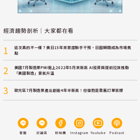
經濟趨勢剖析｜大家都在看
1
這次真的不一樣？美日15年來首度聯手干預，日圓瞬間成為市場焦
點
2
美國7月製造業PMI衝上2022年5月來新高 AI投資與提前拉貨推動
「美國製造」景氣升溫
3
歐元區7月製造業產出創逾4年半新高！但復甦是靠舊訂單苦撐
客服
討論區
粉絲團
Instagram
Youtube
Podcast