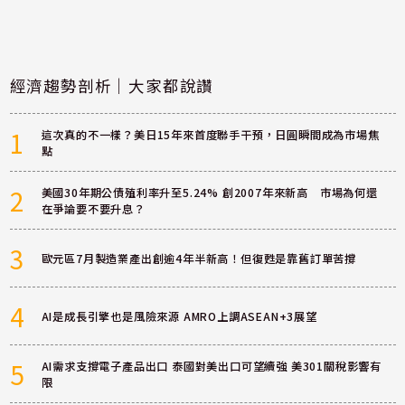
經濟趨勢剖析｜大家都說讚
1
這次真的不一樣？美日15年來首度聯手干預，日圓瞬間成為市場焦
點
2
美國30年期公債殖利率升至5.24% 創2007年來新高 市場為何還
在爭論要不要升息？
3
歐元區7月製造業產出創逾4年半新高！但復甦是靠舊訂單苦撐
4
AI是成長引擎也是風險來源 AMRO上調ASEAN+3展望
5
AI需求支撐電子產品出口 泰國對美出口可望續強 美301關稅影響有
限