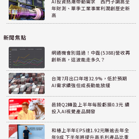
AI投資熱潮帶動需求 西門子調高全
年財測、單季工業事業利潤創歷史新
高
新聞焦點
網通機會別錯過！中磊(5388)營收再
創新高，這波能走多久？
台灣7月出口年增32.9%，低於預期
AI需求續強但成長動能放緩
邑錡Q2轉盈上半年每股虧損0.3元 續
投入AI視覺產品開發
和椿上半年EPS達1.92元賺逾去年全
年9成 下半年將提升高毛利產品比重