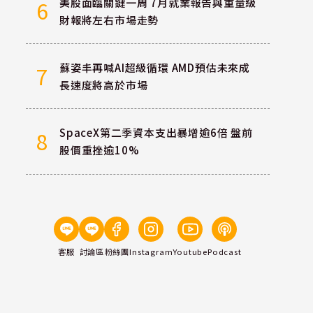
美股面臨關鍵一周 7月就業報告與重量級
6
財報將左右市場走勢
蘇姿丰再喊AI超級循環 AMD預估未來成
7
長速度將高於市場
SpaceX第二季資本支出暴增逾6倍 盤前
8
股價重挫逾10%
客服
討論區
粉絲團
Instagram
Youtube
Podcast