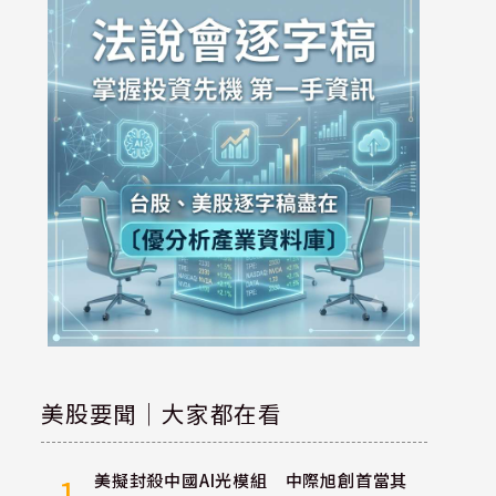
美股要聞｜大家都在看
美擬封殺中國AI光模組 中際旭創首當其
1