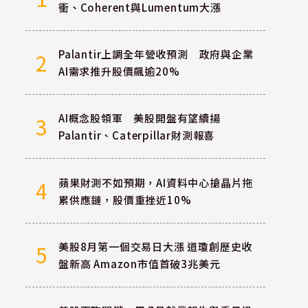
衝、Coherent與Lumentum大漲
Palantir上調全年營收預測 政府與企業
2
AI需求推升股價飆逾20%
AI概念股領軍 美股開盤有望續揚
3
Palantir、Caterpillar財測報喜
蘋果財測不如預期，AI資料中心搶晶片拖
4
累供應鏈，股價重挫近10%
美股8月第一個交易日大漲 道瓊創歷史收
5
盤新高 Amazon市值首破3兆美元