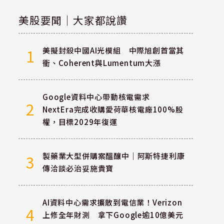
美股要聞｜大家都說讚
美擬封殺中國AI光模組 中際旭創首當其
1
衝、Coherent與Lumentum大漲
Google資料中心帶動核電需求
2
NextEra完成收購愛荷華核電廠100%股
權，目標2029年復運
製藥業大型併購案醞釀中｜阿斯特捷利康
3
傳洽談必治妥施貴寶
AI資料中心需求擴散到電信業！Verizon
4
上修全年財測 拿下Google逾10億美元