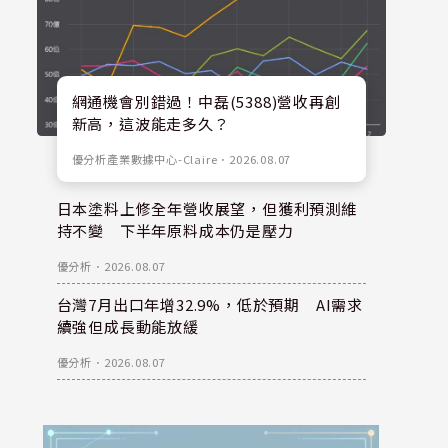
網通機會別錯過！中磊(5388)營收再創
新高，這波能走多久？
優分析產業數據中心-Claire
．
2026.08.07
日本塗料上修全年營收展望，但獲利預測維
持不變 下半年原料成本仍是壓力
優分析
．
2026.08.07
台灣7月出口年增32.9%，低於預期 AI需求
續強但成長動能放緩
優分析
．
2026.08.07