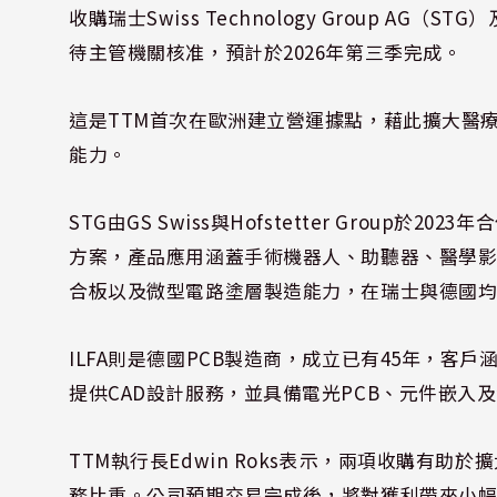
收購瑞士Swiss Technology Group AG
待主管機關核准，預計於2026年第三季完成。
這是TTM首次在歐洲建立營運據點，藉此擴大醫
能力。
STG由GS Swiss與Hofstetter Grou
方案，產品應用涵蓋手術機器人、助聽器、醫學
合板以及微型電路塗層製造能力，在瑞士與德國
ILFA則是德國PCB製造商，成立已有45年，客
提供CAD設計服務，並具備電光PCB、元件嵌入
TTM執行長Edwin Roks表示，兩項收購有
務比重。公司預期交易完成後，將對獲利帶來小