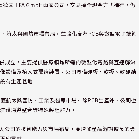
（STG）及德國ILFA GmbH兩家公司，交易採全現金方式進行，仍
療、航太與國防市場布局，並強化高階PCB與微型電子技術
p於2023年合併成立，主要提供醫療領域所需的微型化電路與互連解決
影像設備及植入式醫療裝置。公司具備硬板、軟板、軟硬結
均設有生產基地。
戶涵蓋航太與國防、工業及醫療市場。除PCB生產外，公司也
及流體通道整合等特殊製程能力。
助於擴大公司的技術能力與市場布局，並增加產品週期較長的業
幅正向貢獻。