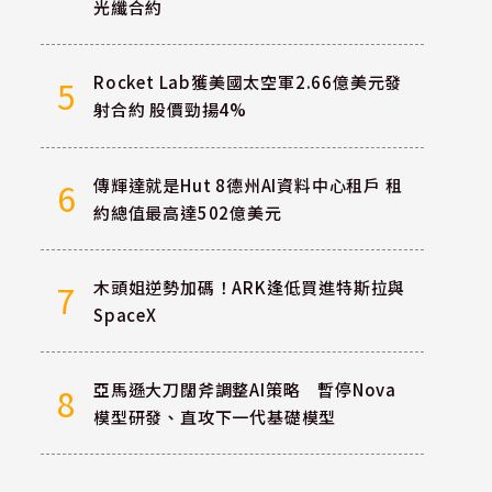
光纖合約
Rocket Lab獲美國太空軍2.66億美元發
5
射合約 股價勁揚4%
傳輝達就是Hut 8德州AI資料中心租戶 租
6
約總值最高達502億美元
木頭姐逆勢加碼！ARK逢低買進特斯拉與
7
SpaceX
亞馬遜大刀闊斧調整AI策略 暫停Nova
8
模型研發、直攻下一代基礎模型