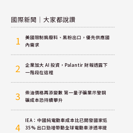
國際新聞｜大家都說讚
美國限制鎢廢料、黑粉出口，優先供應國
1
內需求
企業加大 AI 投資，Palantir 財報透露下
2
一階段在這裡
柴油價格再添變數 第一量子礦業示警銅
3
礦成本恐持續攀升
IEA：中國純電動車成本比已開發國家低
4
35% 出口勁增帶動全球電動車滲透率提