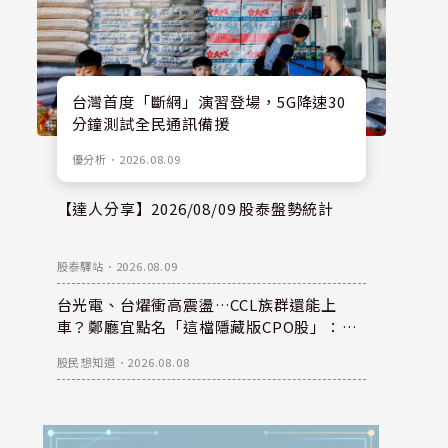
台灣首度「斷網」演習登場，5G降速30
分鐘測試全民通訊備援
優分析
．
2026.08.09
【達人分享】2026/08/09 股泰盤勢統計
股泰驛站
．
2026.08.09
台光電、台燿衝高震盪…CCL族群還能上
車？鄭廳宜點名「這檔隱藏版CPO股」：每
股盈餘看300元，性價比更高！
股民想知道
．
2026.08.08