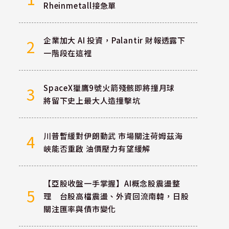
Rheinmetall接急單
企業加大 AI 投資，Palantir 財報透露下
2
一階段在這裡
SpaceX獵鷹9號火箭殘骸即將撞月球
3
將留下史上最大人造撞擊坑
川普暫緩對伊朗動武 市場關注荷姆茲海
4
峽能否重啟 油價壓力有望緩解
【亞股收盤一手掌握】AI概念股震盪整
5
理 台股高檔震盪、外資回流南韓，日股
關注匯率與債市變化