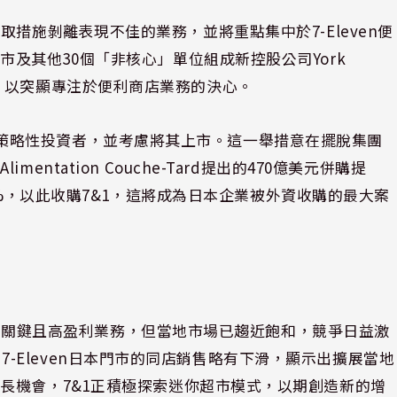
s）正採取措施剝離表現不佳的業務，並將重點集中於7-Eleven便
及其他30個「非核心」單位組成新控股公司York
Corp，以突顯專注於便利商店業務的決心。
gs引入策略性投資者，並考慮將其上市。這一舉措意在擺脫集團
tation Couche-Tard提出的470億美元併購提
22%，以此收購7&1，這將成為日本企業被外資收購的最大案
務中的關鍵且高盈利業務，但當地市場已趨近飽和，競爭日益激
近來，7-Eleven日本門市的同店銷售略有下滑，顯示出擴展當地
長機會，7&1正積極探索迷你超市模式，以期創造新的增