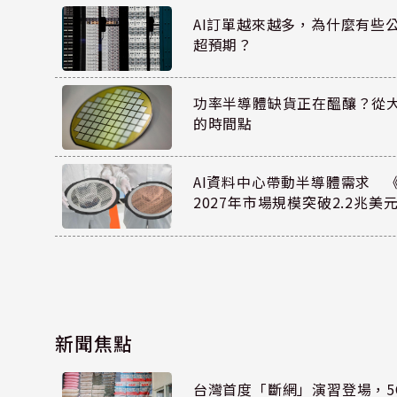
AI訂單越來越多，為什麼有些
超預期？
功率半導體缺貨正在醞釀？從
的時間點
AI資料中心帶動半導體需求 
2027年市場規模突破2.2兆美
新聞焦點
台灣首度「斷網」演習登場，5