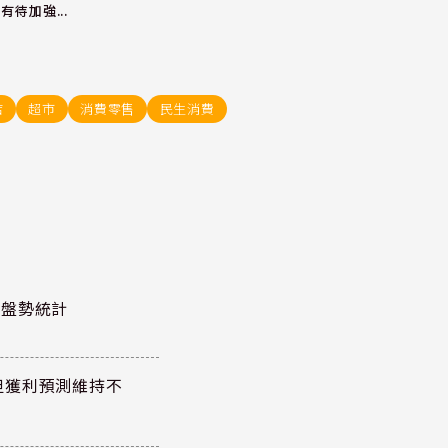
有待加強...
店
超市
消費零售
民生消費
股泰盤勢統計
但獲利預測維持不