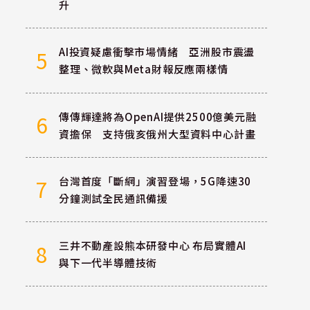
升
AI投資疑慮衝擊市場情緒 亞洲股市震盪
5
整理、微軟與Meta財報反應兩樣情
傳傳輝達將為OpenAI提供2500億美元融
6
資擔保 支持俄亥俄州大型資料中心計畫
台灣首度「斷網」演習登場，5G降速30
7
分鐘測試全民通訊備援
三井不動產設熊本研發中心 布局實體AI
8
與下一代半導體技術