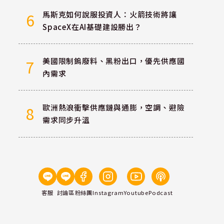
馬斯克如何說服投資人：火箭技術將讓
6
SpaceX在AI基礎建設勝出？
美國限制鎢廢料、黑粉出口，優先供應國
7
內需求
歐洲熱浪衝擊供應鏈與通膨，空調、避險
8
需求同步升溫
客服
討論區
粉絲團
Instagram
Youtube
Podcast