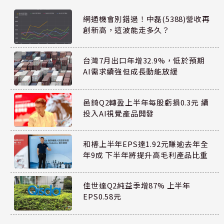
網通機會別錯過！中磊(5388)營收再
創新高，這波能走多久？
台灣7月出口年增32.9%，低於預期
AI需求續強但成長動能放緩
邑錡Q2轉盈上半年每股虧損0.3元 續
投入AI視覺產品開發
和椿上半年EPS達1.92元賺逾去年全
年9成 下半年將提升高毛利產品比重
佳世達Q2純益季增87% 上半年
EPS0.58元