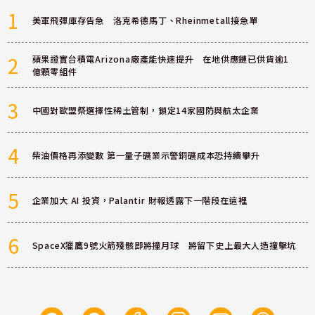
1
美軍飛彈庫存告急 洛克希德馬丁、Rheinmetall接急單
2
蘋果證實台積電Arizona廠產能快速提升 在地供應鏈已供貨逾1
億顆零組件
3
中國對歐盟祭選擇性稀土管制，鎖定14家國防與航太企業
4
柴油價格再添變數 第一量子礦業示警銅礦成本恐持續攀升
5
企業加大 AI 投資，Palantir 財報透露下一階段在這裡
6
SpaceX獵鷹9號火箭殘骸即將撞月球 將留下史上最大人造撞擊坑