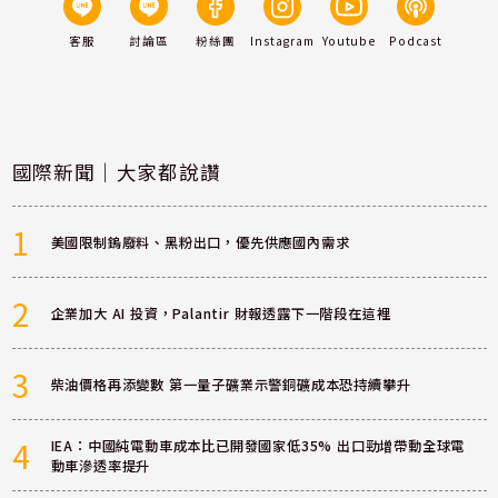
客服
討論區
粉絲團
Instagram
Youtube
Podcast
國際新聞｜大家都說讚
1
美國限制鎢廢料、黑粉出口，優先供應國內需求
2
企業加大 AI 投資，Palantir 財報透露下一階段在這裡
3
柴油價格再添變數 第一量子礦業示警銅礦成本恐持續攀升
4
IEA：中國純電動車成本比已開發國家低35% 出口勁增帶動全球電
動車滲透率提升