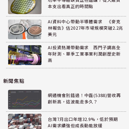
本支出看真正的時間點
AI資料中心帶動半導體需求 《麥克
林報告》估2027年市場規模突破2.2兆
美元
AI投資熱潮帶動需求 西門子調高全
年財測、單季工業事業利潤創歷史新
高
新聞焦點
網通機會別錯過！中磊(5388)營收再
創新高，這波能走多久？
台灣7月出口年增32.9%，低於預期
AI需求續強但成長動能放緩