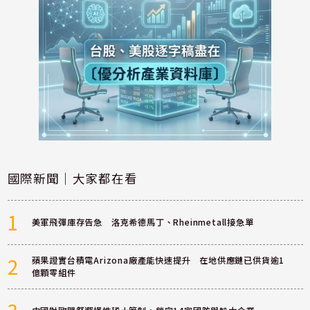
國際新聞｜大家都在看
1
美軍飛彈庫存告急 洛克希德馬丁、Rheinmetall接急單
2
蘋果證實台積電Arizona廠產能快速提升 在地供應鏈已供貨逾1
億顆零組件