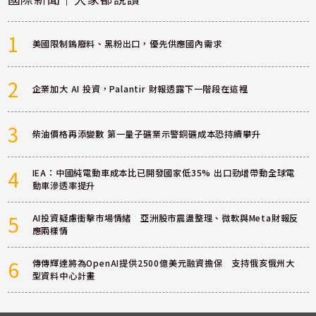
1
美國限制鎢廢料、黑粉出口，優先供應國內需求
2
企業加大 AI 投資，Palantir 財報透露下一階段在這裡
3
柴油價格再添變數 第一量子礦業示警銅礦成本恐持續攀升
4
IEA：中國純電動車成本比已開發國家低35% 出口勁增帶動全球電
動車滲透率提升
5
AI投資疑慮衝擊市場情緒 亞洲股市震盪整理、微軟與Meta財報反
應兩樣情
6
傳傳輝達將為OpenAI提供2500億美元融資擔保 支持俄亥俄州大
型資料中心計畫