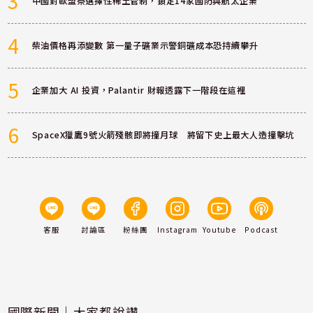
3
中國對歐盟祭選擇性稀土管制，鎖定14家國防與航太企業
4
柴油價格再添變數 第一量子礦業示警銅礦成本恐持續攀升
5
企業加大 AI 投資，Palantir 財報透露下一階段在這裡
6
SpaceX獵鷹9號火箭殘骸即將撞月球 將留下史上最大人造撞擊坑
客服
討論區
粉絲團
Instagram
Youtube
Podcast
國際新聞｜大家都說讚