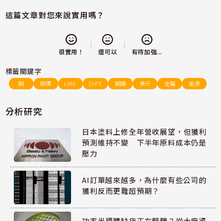
這篇文章對您來說實用嗎？
還可以
很實用！
有待加強...
標籤關鍵字
銅
銅價
LME
ShFE
銅礦
美元
金屬
能源
分析研究
日本塗料上修全年營收展望，但獲利
預測維持不變 下半年原料成本仍是
壓力
AI訂單越來越多，為什麼有些公司的
獲利反而更難超預期？
功率半導體缺貨正在醞釀？從大廠資