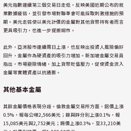
美元指數連續第三個交易日走低，反映美國近期公布的就
業數據疲弱，並引發市場對聯準會可能採取刺激措施的預
期。美元走弱使以美元計價的金屬對其他貨幣持有者而言
更具吸引力，也進一步提振銅市。
此外，亞洲股市連續兩日上漲，也反映出投資人風險偏好
回升，金屬作為硬資產的吸引力增加。新加坡金屬交易員
指出，市場避險情緒，加上貨幣貶值壓力，促使資金流入
金屬等實體資產以抗通膨。
其他基本金屬
其餘金屬價格表現分歧。倫敦金屬交易所方面，鋁價上漲
0.5%，報每公噸2,566美元；鎳與鋅分別上漲0.1%，報
15,085美元與2,752美元；錫價上漲0.3%，至33,210美