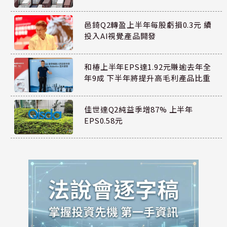
邑錡Q2轉盈上半年每股虧損0.3元 續
投入AI視覺產品開發
和椿上半年EPS達1.92元賺逾去年全
年9成 下半年將提升高毛利產品比重
佳世達Q2純益季增87% 上半年
EPS0.58元