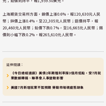
元；鉛價則持平，報1,959.50美元。
上海期貨交易所方面，鎳價上漲0.6%，報120,630元人民
幣；鋅價上漲0.4%，至22,305元人民幣；鋁價持平，報
20,460元人民幣；鉛價下跌0.7%，至16,665元人民幣；錫
價則小幅下跌0.2%，報265,610元人民幣。
延伸閱讀：
《今日總經速讀》美債2年期殖利率探3個月低點，受7月就
業數據轉弱、聯準會人事變動影響
美國7月新增就業不如預期 勞動市場現疲態跡象