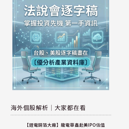
海外個股解析｜大家都在看
【鋰電銅箔大廠】龍電華鑫赴美IPO估值