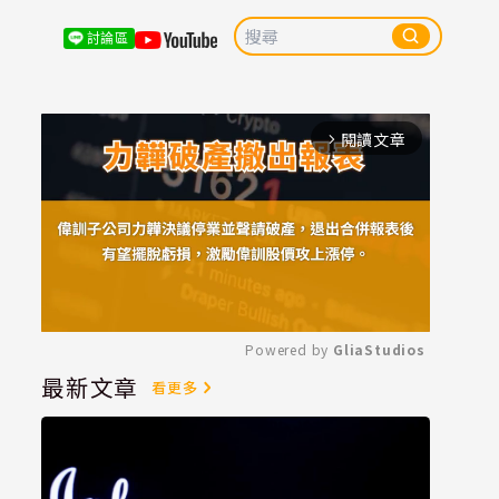
討論區
閱讀文章
arrow_forward_ios
Powered by 
GliaStudios
最新文章
看更多
Mute