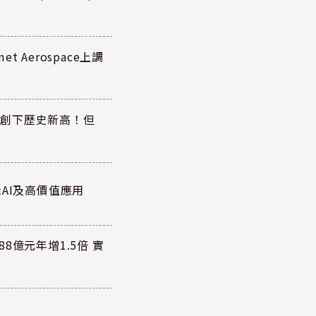
 Aerospace上調
同步創下歷史新高！但
AI及高價值應用
8億元年增1.5倍 實