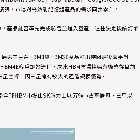
持續擴張，市場對高效能記憶體產品的需求同步攀升。
勢，產品能否率先完成驗證並進入量產，往往決定後續訂單
f Kim表示，過去三星在HBM3與HBM3E產品推出時間落後競爭對
BM4E客戶認證流程，未來HBM市場格局有機會從目前
與三星主導，因三星擁有較大的產能規模優勢。
25年第四季全球HBM市場由SK海力士以57%市占率居冠，三星以