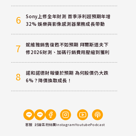
Sony上修全年財測 首季淨利超預期年增
6
32% 娛樂與影像感測器業務成長帶動
妮維雅銷售復甦不如預期 拜爾斯道夫下
7
修2026財測、加碼行銷費用壓縮到獲利
諾和諾德財報優於預期 為何股價仍大跌
8
6%？降價換取成長！
客服
討論區
粉絲團
Instagram
Youtube
Podcast