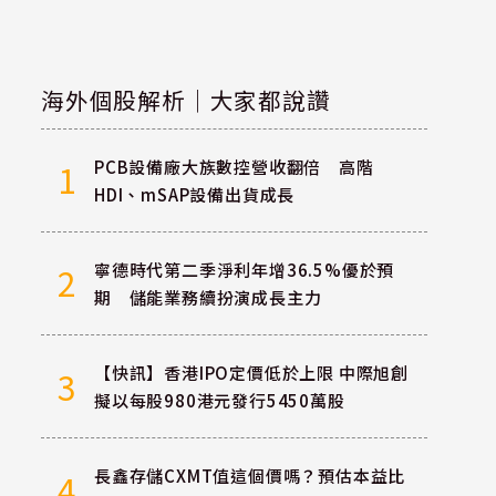
海外個股解析｜大家都說讚
PCB設備廠大族數控營收翻倍 高階
1
HDI、mSAP設備出貨成長
寧德時代第二季淨利年增36.5%優於預
2
期 儲能業務續扮演成長主力
【快訊】香港IPO定價低於上限 中際旭創
3
擬以每股980港元發行5450萬股
長鑫存儲CXMT值這個價嗎？預估本益比
4