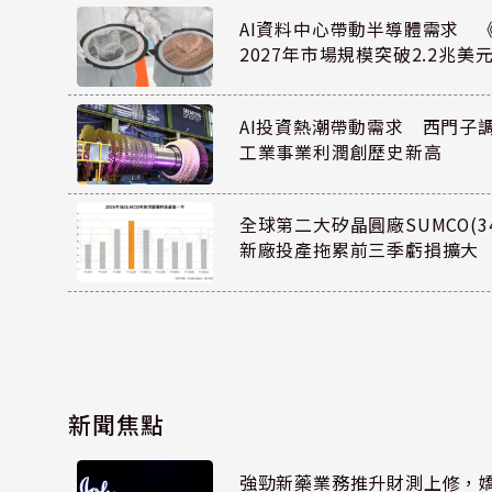
AI資料中心帶動半導體需求 
2027年市場規模突破2.2兆美
AI投資熱潮帶動需求 西門子
工業事業利潤創歷史新高
全球第二大矽晶圓廠SUMCO(34
新廠投產拖累前三季虧損擴大
新聞焦點
強勁新藥業務推升財測上修，嬌生