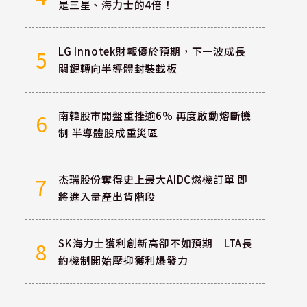
是三星、海力士的4倍！
LG Innotek財報優於預期，下一波成長
5
關鍵轉向半導體封裝載板
南韓股市開盤重挫逾6% 再度啟動熔斷機
6
制 半導體股成重災區
杰瑞股份奪得史上最大AIDC燃機訂單 即
7
將進入量產出貨階段
SK海力士獲利創新高卻不如預期 LTA長
8
約機制開始壓抑獲利爆發力