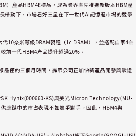
M）產品HBM4E樣品，成為業界率先推進新版本HBM產
成長帶動下，市場看好三星在下一世代AI記憶體市場的競爭
代10奈米等級DRAM製程（1c DRAM），並搭配自家4奈
能較前一代HBM4產品提升超過20%。
M4樣品僅約三個月時間，顯示公司正加快新產品開發與驗證
x(000660-KS)與美光Micron Technology(MU-
進AI晶片供應鏈中的市占表現不如競爭對手。因此，HBM4與
。
IA(NVDA-US)、Alphabet旗下Google(GOOGL-US)