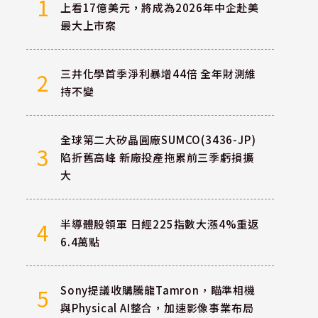
1
上看17億美元，將成為2026年中企赴美
最大上市案
三井化學首季淨利暴增44倍 全年財測維
2
持不變
全球第二大矽晶圓廠SUMCO(3436-JP)
3
陷折舊高峰 新廠投產拖累前三季虧損擴
大
半導體股領軍 日經225指數大漲4%重返
4
6.4萬點
Sony提議收購騰龍Tamron，瞄準相機
5
與Physical AI整合，加速影像事業布局