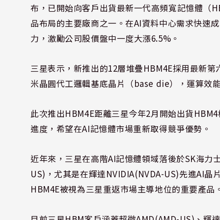
布，已開始向客戶出貨最新一代高頻寬記憶體（HB
品布局的主要廠商之一。在AI資料中心需求快速
力，激勵公司股價盤中一度大漲6.5%。
三星表示，新推出的12層堆疊HBM4E採用最新第六
米晶圓代工邏輯基底晶片（base die），運算效
此次推出HBM4E距離三星今年2月開始出貨HB
進度，希望在AI記憶體市場重新取得競爭優勢。
近年來，三星在高階AI記憶體領域落後於SK海力士SK Hyni
US)，尤其是在輝達NVIDIA(NVDA-US)先
HBM4E被視為三星重返市場主導地位的重要產品
目前三星HBM客戶涵蓋超微AMD(AMD-US)、輝達NVID