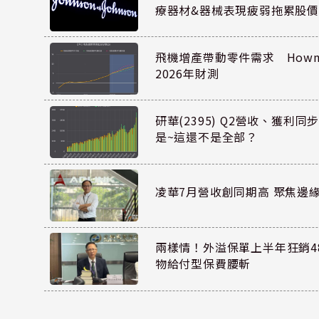
療器材&器械表現疲弱拖累股價
飛機增產帶動零件需求 Howmet
2026年財測
研華(2395) Q2營收、獲利
是~這還不是全部？
凌華7月營收創同期高 聚焦邊緣
兩樣情！外溢保單上半年狂銷48
物給付型保費腰斬