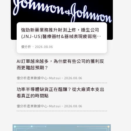
強勁新藥業務推升財測上修，嬌生公司
(JNJ-US)醫療器材&器械表現疲弱拖累
股價
優分析
．
2026.08.06
AI訂單越來越多，為什麼有些公司的獲利反
而更難超預期？
優分析產業數據中心-Matsui
．
2026.08.06
功率半導體缺貨正在醞釀？從大廠資本支出
看真正的時間點
優分析產業數據中心-Matsui
．
2026.08.06