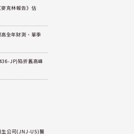
《麥克林報告》估
元
調高全年財測、單季
36-JP)陷折舊高峰
公司(JNJ-US)醫