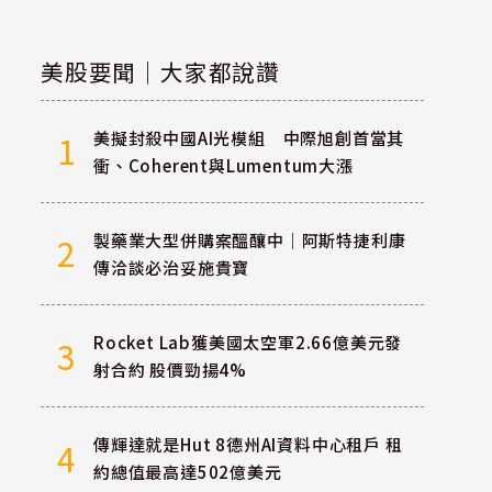
美股要聞｜大家都說讚
美擬封殺中國AI光模組 中際旭創首當其
1
衝、Coherent與Lumentum大漲
製藥業大型併購案醞釀中｜阿斯特捷利康
2
傳洽談必治妥施貴寶
Rocket Lab獲美國太空軍2.66億美元發
3
射合約 股價勁揚4%
傳輝達就是Hut 8德州AI資料中心租戶 租
4
約總值最高達502億美元