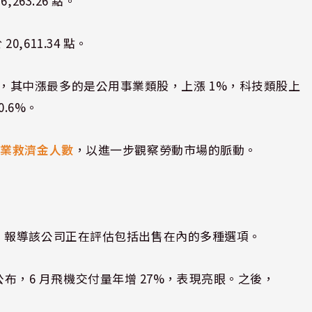
,263.26 點。
0,611.34 點。
 個上漲，其中漲最多的是公用事業類股，上漲 1%，科技類股上
.6%。
失業救濟金人數
，以進一步觀察勞動市場的脈動。
彭博》報導該公司正在評估包括出售在內的多種選項。
公布，6 月飛機交付量年增 27%，表現亮眼。之後，