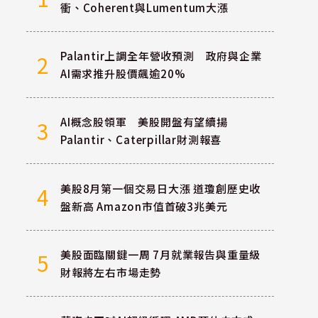
衝、Coherent與Lumentum大漲
Palantir上調全年營收預測 政府與企業
2
AI需求推升股價飆逾20%
AI概念股領軍 美股開盤有望續揚
3
Palantir、Caterpillar財測報喜
美股8月第一個交易日大漲 道瓊創歷史收
4
盤新高 Amazon市值首破3兆美元
美股面臨關鍵一周 7月就業報告與重量級
5
財報將左右市場走勢