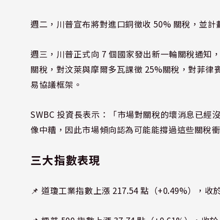
週二，川普宣布將對進口銅徵收 50% 關稅，並
週三，川普正式向 7 個國家發出新一輪關稅通知
關稅，對汶萊與摩爾多瓦課徵 25%關稅，對菲律
易協議框架。
SWBC 投資長表示：「市場對關稅的壞消息已經
像中糟，因此市場傾向認為可能能撐過這些關稅
三大
指數表現
📌 道瓊工業指數上漲 217.54 點（+0.49%），收於 