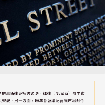
的那斯達克指數領漲。輝達（Nvidia）盤中市
氣氛樂觀。另一方面，聯準會會議紀要讓市場對今