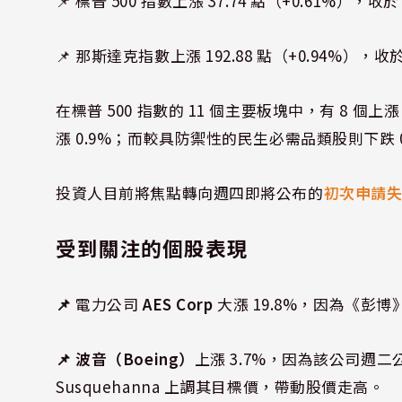
📌 標普 500 指數上漲 37.74 點（+0.61%），收於 6
📌 那斯達克指數上漲 192.88 點（+0.94%），收於 2
在標普 500 指數的 11 個主要板塊中，有 8
漲 0.9%；而較具防禦性的民生必需品類股則下跌 0
投資人目前將焦點轉向週四即將公布的
初次申請
受到關注的
個股表現
📌
電力公司
AES Corp
大漲 19.8%，因為《
📌 波音（Boeing）
上漲 3.7%，因為該公司週二
Susquehanna 上調其目標價，帶動股價走高。