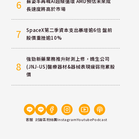
蘇姿丰再喊AI超級循環 AMD預估未來成
6
長速度將高於市場
SpaceX第二季資本支出暴增逾6倍 盤前
7
股價重挫逾10%
強勁新藥業務推升財測上修，嬌生公司
8
(JNJ-US)醫療器材&器械表現疲弱拖累股
價
客服
討論區
粉絲團
Instagram
Youtube
Podcast