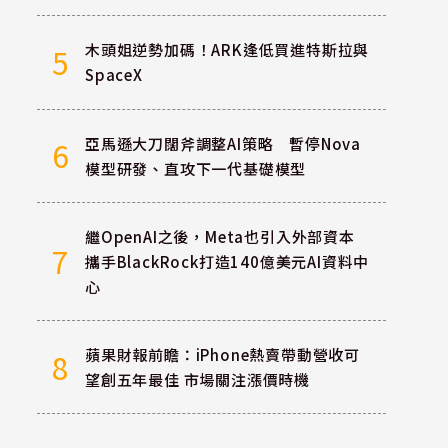
木頭姐逆勢加碼！ARK逢低買進特斯拉與
5
SpaceX
亞馬遜大刀闊斧調整AI策略 暫停Nova
6
模型研發、直攻下一代基礎模型
繼OpenAI之後，Meta也引入外部資本
7
攜手BlackRock打造140億美元AI資料中
心
蘋果財報前瞻：iPhone熱賣帶動營收可
8
望創五年最佳 市場關注漲價時機