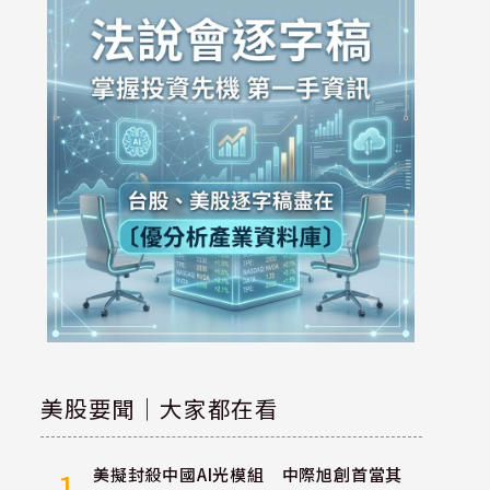
美股要聞｜大家都在看
美擬封殺中國AI光模組 中際旭創首當其
1