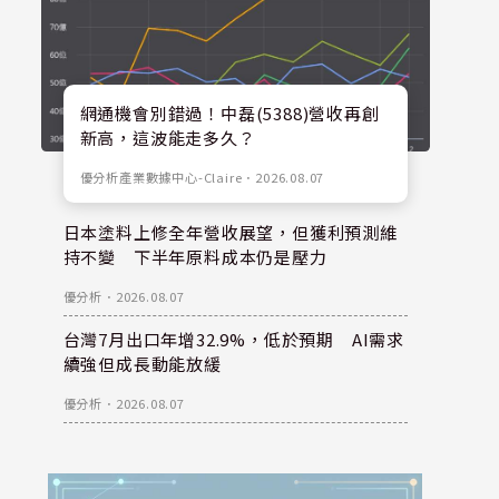
網通機會別錯過！中磊(5388)營收再創
新高，這波能走多久？
優分析產業數據中心-Claire
．
2026.08.07
日本塗料上修全年營收展望，但獲利預測維
持不變 下半年原料成本仍是壓力
優分析
．
2026.08.07
台灣7月出口年增32.9%，低於預期 AI需求
續強但成長動能放緩
優分析
．
2026.08.07