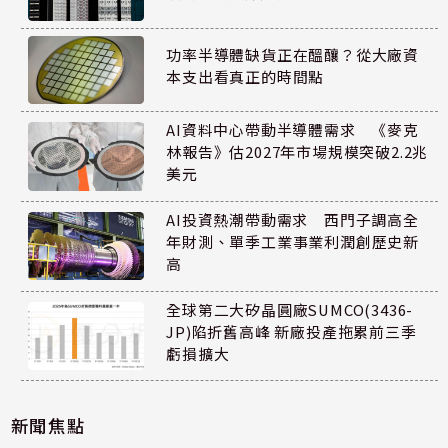
功率半導體缺貨正在醞釀？從大廠資
本支出看真正的時間點
AI資料中心帶動半導體需求 《麥克
林報告》估2027年市場規模突破2.2兆
美元
AI投資熱潮帶動需求 西門子調高全
年財測、單季工業事業利潤創歷史新
高
全球第二大矽晶圓廠SUMCO(3436-
JP)陷折舊高峰 新廠投產拖累前三季
虧損擴大
新聞焦點