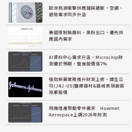
歐洲熱浪衝擊供應鏈與通膨，空調、
避險需求同步升溫
美國限制鎢廢料、黑粉出口，優先供
應國內需求
AI資料中心需求升溫，Microchip財
測優於預期，盤後股價漲7%
強勁新藥業務推升財測上修，嬌生公
司(JNJ-US)醫療器材&器械表現疲弱
拖累股價
飛機增產帶動零件需求 Howmet
Aerospace上調2026年財測