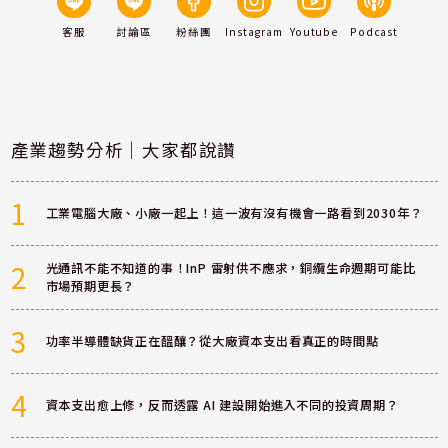
客服
討論區
粉絲團
Instagram
Youtube
Podcast
產業趨勢分析｜大家都說讚
1
工業電腦大廠、小廠一起上！這一波有沒有機會一路看到2030年？
2
光通訊不能不知道的事！InP 雷射供不應求，銅纜生命週期可能比
市場預期更長？
3
功率半導體缺貨正在醞釀？從大廠資本支出看真正的時間點
4
資本支出愈上修，反而透露 AI 建設開始進入不同的投資周期？