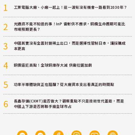
1
工業電腦大廠、小廠一起上！這一波有沒有機會一路看到2030年？
2
光通訊不能不知道的事！InP 雷射供不應求，銅纜生命週期可能比
市場預期更長？
3
中國其實沒有全面封鎖稀土出口，而是選擇性管制日本，讓採購成
本更高
4
銅價逼近高點！全球銅庫存大減 供需拉鋸加劇
5
功率半導體缺貨正在醞釀？從大廠資本支出看真正的時間點
6
長鑫存儲(CXMT)能否做大？觀察重點不只是技術世代差距，而是
中國上下游是否將聯手搶全球市占