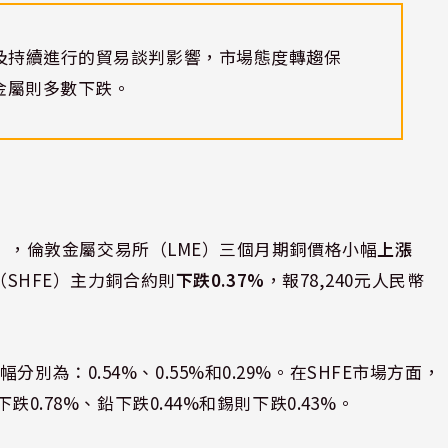
及持續進行的貿易談判影響，市場態度轉趨保
金屬則多數下跌。
:04），倫敦金屬交易所（LME）三個月期銅價格小幅
上漲
（SHFE）主力銅合約則
下跌0.37%
，報78,240元人民幣
為：0.54%、0.55%和0.29%。在SHFE市場方面，
跌0.78%、鉛下跌0.44%和錫則下跌0.43%。