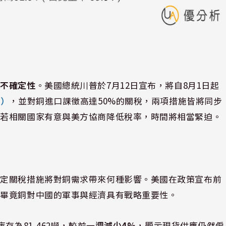
策不確定性
。美國總統川普於7月12日宣布，將自8月1日起
導）
，並對銅進口課徵高達50%的關稅，兩項措施皆將同步
，若相關國家有意與美方協商降低稅率，時間將相當緊迫。
確定關稅措施將對銅需求帶來何種影響。美國在政策宣布前
，畢竟銅對中國的軍事與經濟具有戰略重要性。
存為81,462噸，較前一週
減少4%
，顯示現貨供應仍然偏