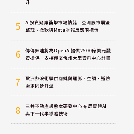
升
AI投資疑慮衝擊市場情緒 亞洲股市震盪
5
整理、微軟與Meta財報反應兩樣情
傳傳輝達將為OpenAI提供2500億美元融
6
資擔保 支持俄亥俄州大型資料中心計畫
歐洲熱浪衝擊供應鏈與通膨，空調、避險
7
需求同步升溫
三井不動產設熊本研發中心 布局實體AI
8
與下一代半導體技術