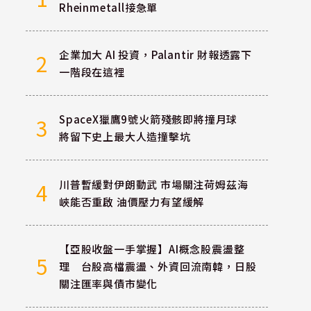
Rheinmetall接急單
企業加大 AI 投資，Palantir 財報透露下
2
一階段在這裡
SpaceX獵鷹9號火箭殘骸即將撞月球
3
將留下史上最大人造撞擊坑
川普暫緩對伊朗動武 市場關注荷姆茲海
4
峽能否重啟 油價壓力有望緩解
【亞股收盤一手掌握】AI概念股震盪整
5
理 台股高檔震盪、外資回流南韓，日股
關注匯率與債市變化