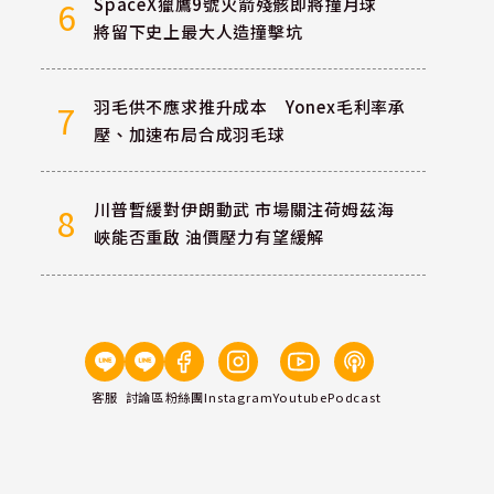
SpaceX獵鷹9號火箭殘骸即將撞月球
6
將留下史上最大人造撞擊坑
羽毛供不應求推升成本 Yonex毛利率承
7
壓、加速布局合成羽毛球
川普暫緩對伊朗動武 市場關注荷姆茲海
8
峽能否重啟 油價壓力有望緩解
客服
討論區
粉絲團
Instagram
Youtube
Podcast