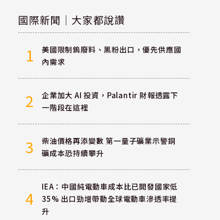
國際新聞｜大家都說讚
美國限制鎢廢料、黑粉出口，優先供應國
1
內需求
企業加大 AI 投資，Palantir 財報透露下
2
一階段在這裡
柴油價格再添變數 第一量子礦業示警銅
3
礦成本恐持續攀升
IEA：中國純電動車成本比已開發國家低
4
35% 出口勁增帶動全球電動車滲透率提
升