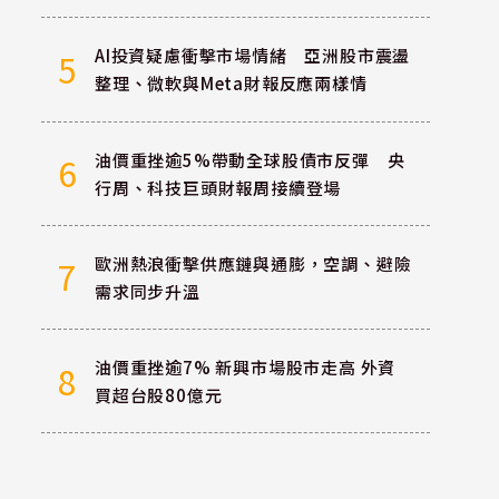
AI投資疑慮衝擊市場情緒 亞洲股市震盪
5
整理、微軟與Meta財報反應兩樣情
油價重挫逾5%帶動全球股債市反彈 央
6
行周、科技巨頭財報周接續登場
歐洲熱浪衝擊供應鏈與通膨，空調、避險
7
需求同步升溫
油價重挫逾7% 新興市場股市走高 外資
8
買超台股80億元