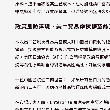
原料。這不僅將拉高生產成本，也可能延誤中國石化業相關新
雖然短期庫存足以支應營運，但若幾週內無法恢
政策風險浮現，美中貿易摩擦擴至能
本次出口管制被視為美國擴大對中國出口限制的
撤銷
，突顯美方對能源戰略物資日益謹慎的態度
鏈。美國石油協會（API）則公開呼籲政府審慎
烷等石化原料對全球製造業具關鍵性，呼籲勿讓
一位中國乙烷進口商坦言：「如果所有出口真的
新的出口許可，否則恐將推高營運風險與採購成
在市場反應方面，Enterprise 這家美國主要乙烷出口商與
分別下跌
1.12%
與
1.4%
，顯示政策不確定性已引