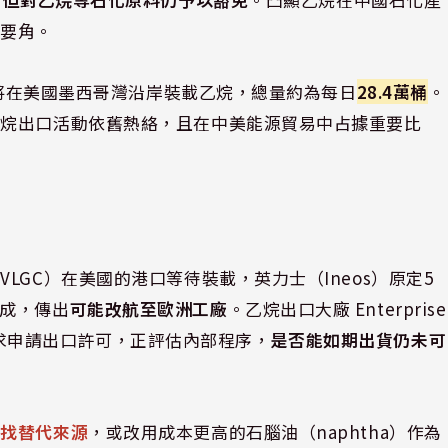
演要角。
輸船將在美國墨西哥灣沿岸裝載乙烷，總量約為每日
28.4萬桶
。
乙烷出口活動依舊熱絡，且在中美能源貿易中占據重要比
GC）在美國的港口等待裝載，英力士（Ineos）原定5
未完成，傳出
可能改航至歐洲工廠
。乙烷出口大廠 Enterprise
來函要求申請出口許可，正評估內部程序，
是否能如期出貨仍未可
尋找替代來源
，或改用成本更高的石腦油（naphtha）作為