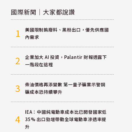
國際新聞｜大家都說讚
美國限制鎢廢料、黑粉出口，優先供應國
1
內需求
企業加大 AI 投資，Palantir 財報透露下
2
一階段在這裡
柴油價格再添變數 第一量子礦業示警銅
3
礦成本恐持續攀升
IEA：中國純電動車成本比已開發國家低
4
35% 出口勁增帶動全球電動車滲透率提
升