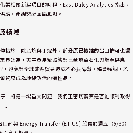
建項目的時程。East Daley Analytics 指出，
復供應，產線勢必面臨風險。
源領域
延伸措施。除乙烷與丁烷外，
部分原已核准的出口許可也遭
。業界認為，美中貿易緊張態勢已延燒至石化與能源供應
處理，避免對全球能源貿易造成不必要障礙。協會強調，乙
能源貿易成為地緣政治的犧牲品。
暫停，將是一場重大問題，我們正密切觀察是否能順利取得
本。」
 Energy Transfer (ET-US) 股價於週五（5/30）
發投資人擔憂。