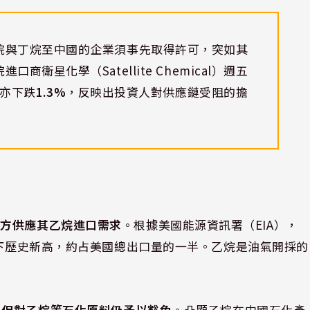
烷與丁烷至中國的企業須事先取得許可，突如其
衛星化學（Satellite Chemical）週五
亦下跌
1.3%
，反映出投資人對供應鏈受阻的擔
美方供應其乙烷進口需求
。根據美國能源資訊署（EIA），
下歷史新高，約占美國總出口量的一半。乙烷是油氣開採的
，
但對乙烷等石化原料仍予以豁免
。凸顯乙烷在中國石化產