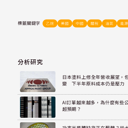
標籤關鍵字
乙烷
美國
中國
關稅
油氣
能
分析研究
日本塗料上修全年營收展望，
變 下半年原料成本仍是壓力
AI訂單越來越多，為什麼有些
超預期？
功率半導體缺貨正在醞釀？從