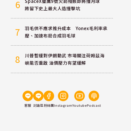
SpaceX獵鷹9號火箭殘骸即將撞月球
6
將留下史上最大人造撞擊坑
羽毛供不應求推升成本 Yonex毛利率承
7
壓、加速布局合成羽毛球
川普暫緩對伊朗動武 市場關注荷姆茲海
8
峽能否重啟 油價壓力有望緩解
客服
討論區
粉絲團
Instagram
Youtube
Podcast