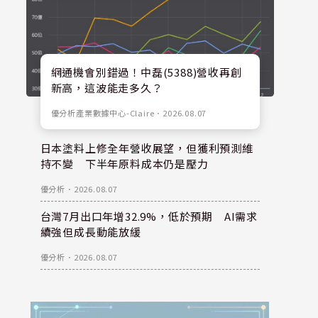
網通機會別錯過！中磊(5388)營收再創
新高，這波能走多久？
優分析產業數據中心-Claire
．
2026.08.07
日本塗料上修全年營收展望，但獲利預測維
持不變 下半年原料成本仍是壓力
優分析
．
2026.08.07
台灣7月出口年增32.9%，低於預期 AI需求
續強但成長動能放緩
優分析
．
2026.08.07