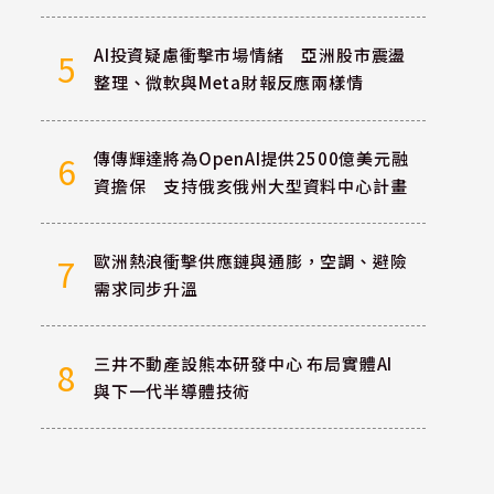
AI投資疑慮衝擊市場情緒 亞洲股市震盪
5
整理、微軟與Meta財報反應兩樣情
傳傳輝達將為OpenAI提供2500億美元融
6
資擔保 支持俄亥俄州大型資料中心計畫
歐洲熱浪衝擊供應鏈與通膨，空調、避險
7
需求同步升溫
三井不動產設熊本研發中心 布局實體AI
8
與下一代半導體技術